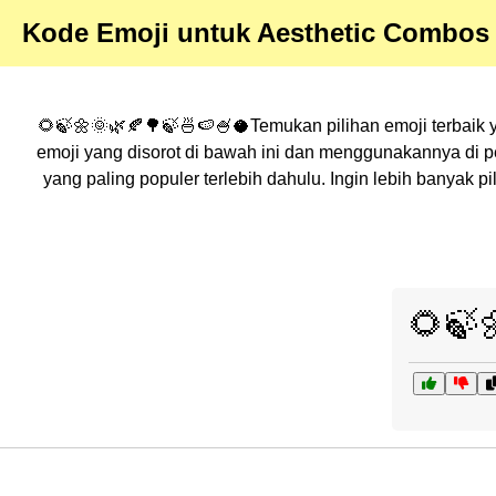
Kode Emoji untuk Aesthetic Combos 
🌻🍃🌼🌞🌿🍂🌳🍃🍜🍉🍧🥥Temukan pilihan emoji terbaik y
emoji yang disorot di bawah ini dan menggunakannya di 
yang paling populer terlebih dahulu. Ingin lebih banyak
🌻🍃