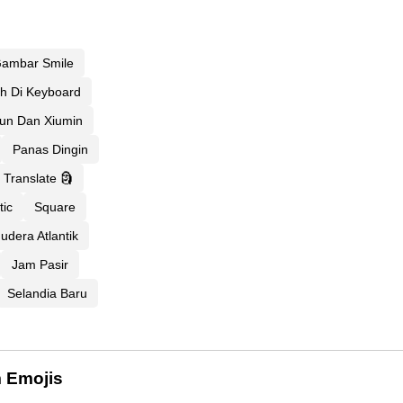
ambar Smile
 Di Keyboard
un Dan Xiumin
Panas Dingin
Translate 🗿
tic
Square
dera Atlantik
Jam Pasir
Selandia Baru
m Emojis