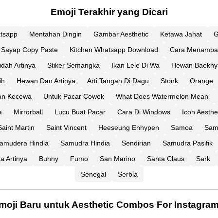
Emoji Terakhir yang Dicari
atsapp
Mentahan Dingin
Gambar Aesthetic
Ketawa Jahat
G
Sayap Copy Paste
Kitchen Whatsapp Download
Cara Menambah
idah Artinya
Stiker Semangka
Ikan Lele Di Wa
Hewan Baekhy
ih
Hewan Dan Artinya
Arti Tangan Di Dagu
Stonk
Orange
Dan Kecewa
Untuk Pacar Cowok
What Does Watermelon Mean
a
Mirrorball
Lucu Buat Pacar
Cara Di Windows
Icon Aesthe
Saint Martin
Saint Vincent
Heeseung Enhypen
Samoa
Samu
amudera Hindia
Samudra Hindia
Sendirian
Samudra Pasifik
a Artinya
Bunny
Fumo
San Marino
Santa Claus
Sark
Senegal
Serbia
moji Baru untuk Aesthetic Combos For Instagra