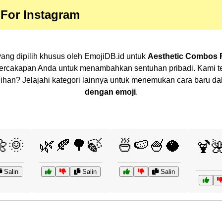
For Instagram
ang dipilih khusus oleh EmojiDB.id untuk
Aesthetic Combos F
percakapan Anda untuk menambahkan sentuhan pribadi. Kami t
 pilihan? Jelajahi kategori lainnya untuk menemukan cara baru
dengan emoji
.
🌼🌞
🌿🍂🌳🍃
🍜🍉🍧🥥
🍹
Salin
Salin
Salin