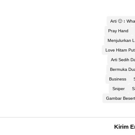
Arti 🙂 ↕ Wh
Pray Hand
Menjulurkan L
Love Hitam Put
Arti Sedih 
Bermuka Du
Business
Sniper
S
Gambar Besert
Kirim E