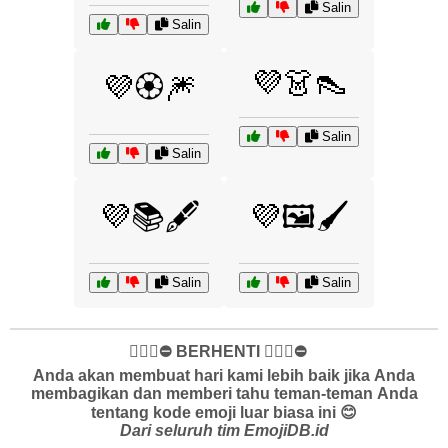
Salin
Salin
💜👗👠
💜🏵️🎆
Salin
Salin
💜📚🖋️
💜🖼️🖌️
Salin
Salin
✋🏻🛑⛔️ BERHENTI ✋🏻🛑⛔️
Anda akan membuat hari kami lebih baik jika Anda
membagikan dan memberi tahu teman-teman Anda
tentang kode emoji luar biasa ini 😊
Dari seluruh tim EmojiDB.id