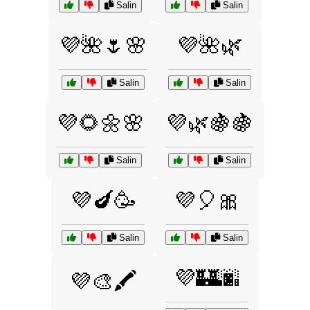
Salin
Salin
💜🌺🌷🌸
💜🌺🌿
Salin
Salin
💜🌻🌼🌸
💜🌿🍇🍇
Salin
Salin
💜🍆🥳
💜🎈🎀
Salin
Salin
💜🏰🌆
💜🎨🖍️