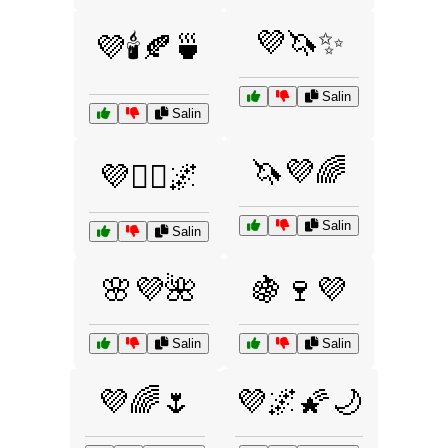
💜🦄✨
💜🕯️🍂🍵
Salin
Salin
🦄💜🌈
💜🧘‍♂️🌌
Salin
Salin
🌸💜🌺
🍇🍷💜
Salin
Salin
💜🌈🌷
💜🌌🌠🌙