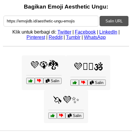
Bagikan Emoji Aesthetic Ungu:
Salin URL
Klik untuk berbagi di:
Twitter
|
Facebook
|
LinkedIn
|
Pinterest
|
Reddit
|
Tumblr
|
WhatsApp
💜🦚🐉
💜🧘‍♀️🕉️
Salin
Salin
🦄💜✨
Salin