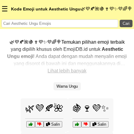
☰
🌿💜🍂🌺🍇🍷💜✨💜🌈🍭
Kode Emoji untuk Aesthetic Ungu
Cari
🌿💜🍂🌺🍇🍷💜✨💜🌈🍭Temukan pilihan emoji terbaik
yang dipilih khusus oleh EmojiDB.id untuk
Aesthetic
Ungu emoji
! Anda dapat dengan mudah menyalin emoji
yang disorot di bawah ini dan menggunakannya di
percakapan Anda untuk menambahkan sentuhan
Lihat lebih banyak
pribadi. Kami telah mengurutkan emoji-emoji terkait
dengan menampilkan yang paling populer terlebih
Warna Ungu
dahulu. Ingin lebih banyak pilihan? Jelajahi kategori
lainnya untuk menemukan cara baru dalam
🌿💜🍂🌺
🍇🍷💜✨
mengekspresikan
Aesthetic Ungu dengan emoji
.
Salin
Salin