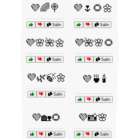
💜🌈🍭
💜🌷🌻🌼
Salin
Salin
💜🌸🌺🌼
💜🌺🌸🌻
Salin
Salin
💜🌿🍃🌼
💜🍵🕯️
Salin
Salin
💜🏡🌻
💜📸🌸
Salin
Salin