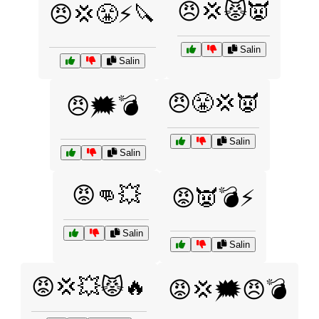
😠💢😾👿
😠💢😤⚡🔪
Salin
Salin
😠😤💢👿
😠🗯️💣
Salin
Salin
😡👊💥
😡👿💣⚡
Salin
Salin
😡💢💥😾🔥
😡💢🗯️😠💣