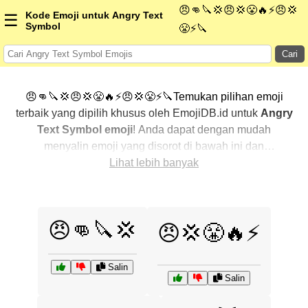
😠👊🔪💢😠💢😤🔥⚡😠💢
Kode Emoji untuk Angry Text
☰
Symbol
😤⚡🔪
Cari
😠👊🔪💢😠💢😤🔥⚡😠💢😤⚡🔪Temukan pilihan emoji
terbaik yang dipilih khusus oleh EmojiDB.id untuk
Angry
Text Symbol emoji
! Anda dapat dengan mudah
menyalin emoji yang disorot di bawah ini dan
menggunakannya di percakapan Anda untuk
Lihat lebih banyak
menambahkan sentuhan pribadi. Kami telah
mengurutkan emoji-emoji terkait dengan menampilkan
yang paling populer terlebih dahulu. Ingin lebih banyak
😠👊🔪💢
😠💢😤🔥⚡
pilihan? Jelajahi kategori lainnya untuk menemukan cara
baru dalam mengekspresikan
Angry Text Symbol
dengan emoji
.
Salin
Salin