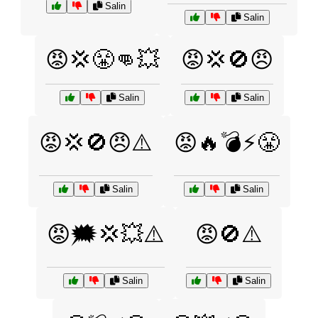
Salin
Salin
😡💢😤👊💥
😡💢🚫😠
Salin
Salin
😡💢🚫😠⚠️
😡🔥💣⚡😤
Salin
Salin
😡🗯️💢💥⚠️
😡🚫⚠️
Salin
Salin