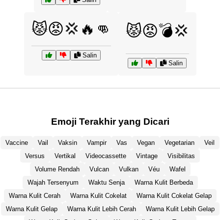
😾😡💢🔥👊
😾😡💣💢
Salin
Salin
Emoji Terakhir yang Dicari
Vaccine
Vail
Vaksin
Vampir
Vas
Vegan
Vegetarian
Veil
Versus
Vertikal
Videocassette
Vintage
Visibilitas
Volume Rendah
Vulcan
Vulkan
Véu
Wafel
Wajah Tersenyum
Waktu Senja
Warna Kulit Berbeda
Warna Kulit Cerah
Warna Kulit Cokelat
Warna Kulit Cokelat Gelap
Warna Kulit Gelap
Warna Kulit Lebih Cerah
Warna Kulit Lebih Gelap