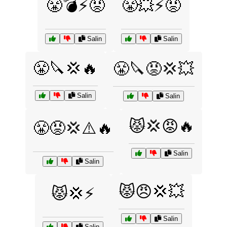
😤💣⚡😡
😤💥⚡😡
Salin
Salin
😤🔪💢🔥
😤🔪😡💢💥
Salin
Salin
😾💢😡🔥
😤😡💢⚠️🔥
Salin
Salin
😾😠💢💥
😾💢⚡
Salin
Salin