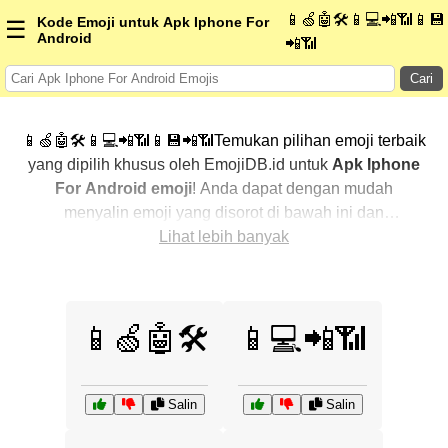
📱🍏🤖🛠️📱💻📲📶📱💾
Kode Emoji untuk Apk Iphone For
☰
Android
📲📶
Cari
📱🍏🤖🛠️📱💻📲📶📱💾📲📶Temukan pilihan emoji terbaik
yang dipilih khusus oleh EmojiDB.id untuk
Apk Iphone
For Android emoji
! Anda dapat dengan mudah
menyalin emoji yang disorot di bawah ini dan
menggunakannya di percakapan Anda untuk
Lihat lebih banyak
menambahkan sentuhan pribadi. Kami telah
mengurutkan emoji-emoji terkait dengan menampilkan
yang paling populer terlebih dahulu. Ingin lebih banyak
📱🍏🤖🛠️
📱💻📲📶
pilihan? Jelajahi kategori lainnya untuk menemukan cara
baru dalam mengekspresikan
Apk Iphone For Android
dengan emoji
.
Salin
Salin