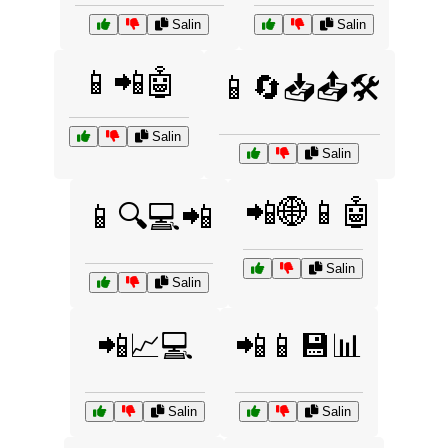
Salin
Salin
📱📲🤖
📱🔄📥📤🛠️
Salin
Salin
📲🌐📱🤖
📱🔍💻📲
Salin
Salin
📲📈💻
📲📱💾📊
Salin
Salin