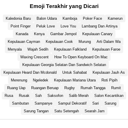
Emoji Terakhir yang Dicari
Kaledonia Baru
Balon Udara
Kamboja
Poker Face
Kamerun
Point Finger
Peluk Love
Love You
Lambang Dan Artinya
Kanada
Kenya
Gambar Jempol
Kepulauan Canary
Kepulauan Cayman
Kepulauan Cook
Murung
Arti Dalam Wa
Menyala
Wajah Sedih
Kepulauan Falkland
Kepulauan Faroe
Waxing Crescent
How To Open Keyboard On Mac
Kepulauan Georgia Selatan Dan Sandwich Selatan
Kepulauan Heard Dan Mcdonald
Untuk Sahabat
Kepulauan Jauh As
Merenung
Ngeledek
Kepulauan Mariana Utara
Roti Pipih
Ruang Uap
Ruangan Beruap
Rugby
Rumah Tangga
Rumit
Rusa
Rusak
Sah
Saksofon
Salib Merah
Salon Kecantikan
Sambutan
Sampanye
Sampul Dekoratif
Sari
Sarung
Sarung Tangan
Satu Setengah
Searah Jam