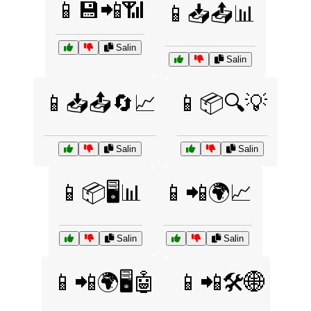
📱💾📲📶
📱📥📤📊
Salin
Salin
📱📥📤🔄📈
📱📦🔍💡
Salin
Salin
📱📦🖥️📊
📱📲🌍📈
Salin
Salin
📱📲🌍🖥️🤖
📱📲🛠️🌐