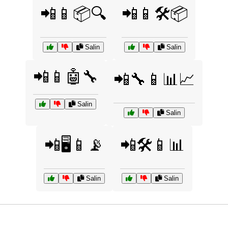
📲📱📦🔍
📲📱🛠️📦
Salin
Salin
📲📱🤖🔧
📲🔧📱📊📈
Salin
Salin
📲🖥️📱📡
📲🛠️📱📊
Salin
Salin