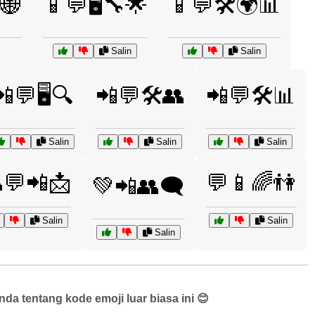
🌐
📱💬🖥️🔧🌟
📱💬🛠️🌍📊
Salin
Salin
📲💬🖥️🔍
📲💬🛠️👥
📲💬🛠️📊
Salin
Salin
Salin
💬📲📩
💬📱🌈👫
💚📲👥🗨️
Salin
Salin
Salin
a tentang kode emoji luar biasa ini 😊