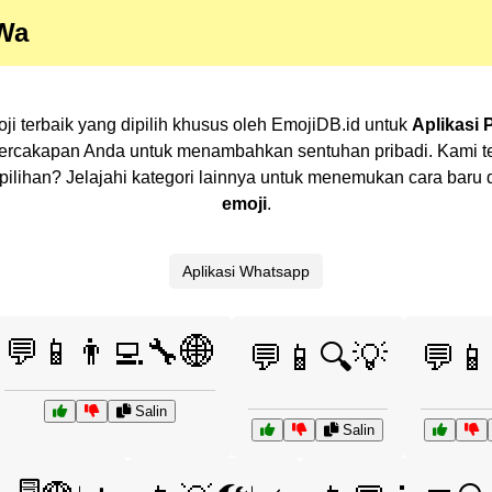
 Wa
i terbaik yang dipilih khusus oleh EmojiDB.id untuk
Aplikasi
percakapan Anda untuk menambahkan sentuhan pribadi. Kami t
ak pilihan? Jelajahi kategori lainnya untuk menemukan cara ba
emoji
.
Aplikasi Whatsapp
💬📱👨‍💻🔧🌐
💬📱🔍💡
💬📱
Salin
Salin