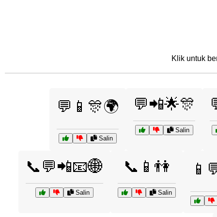
Klik untuk be
💬📲🌟🎊
💬📱🎊🌍
Salin
Salin
📞💬📲📧🌐
📞📱👫
📱
Salin
Salin