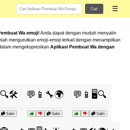
☰
Cari
 Pembuat Wa emoji
! Anda dapat dengan mudah menyalin
elah mengurutkan emoji-emoji terkait dengan menampilkan
ru dalam mengekspresikan
Aplikasi Pembuat Wa dengan
🔍🛠️
💬📱🔧🌍
💬📱🖥️🔍
Salin
Salin
Salin