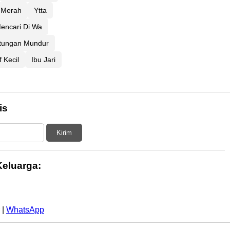
i Merah
Ytta
encari Di Wa
tungan Mundur
 Kecil
Ibu Jari
is
Kirim
eluarga:
|
WhatsApp