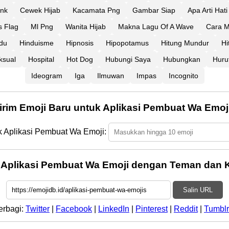
ink
Cewek Hijab
Kacamata Png
Gambar Siap
Apa Arti Hat
s Flag
Ml Png
Wanita Hijab
Makna Lagu Of A Wave
Cara M
du
Hinduisme
Hipnosis
Hipopotamus
Hitung Mundur
Hi
sual
Hospital
Hot Dog
Hubungi Saya
Hubungkan
Huruf
Ideogram
Iga
Ilmuwan
Impas
Incognito
irim Emoji Baru untuk Aplikasi Pembuat Wa Emoj
k Aplikasi Pembuat Wa Emoji:
 Aplikasi Pembuat Wa Emoji dengan Teman dan K
Salin URL
erbagi:
Twitter
|
Facebook
|
LinkedIn
|
Pinterest
|
Reddit
|
Tumblr