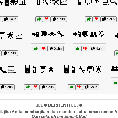
🖥️🌐📊
📱💡🛠️📈
📱💬👨‍💻
Salin
Salin
Salin
📲💬🌟🔧
📲💬👥💡
️💬🌟📈
Salin
Salin
Salin

️📞💻
🖥️📱💬🌟
🖥️📱🔧💬🌟
Salin
Salin
Salin
✋🏻🛑⛔️ BERHENTI ✋🏻🛑⛔️
k jika Anda membagikan dan memberi tahu teman-teman And
Dari seluruh tim EmojiDB.id