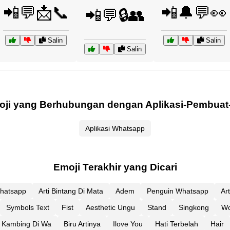
📲💬📩📞
📲🔔💬👀
📲💬🔒👥
Salin
Salin
Salin
oji yang Berhubungan dengan Aplikasi-Pembuat
Aplikasi Whatsapp
Emoji Terakhir yang Dicari
hatsapp
Arti Bintang Di Mata
Adem
Penguin Whatsapp
Ar
Symbols Text
Fist
Aesthetic Ungu
Stand
Singkong
W
Kambing Di Wa
Biru Artinya
Ilove You
Hati Terbelah
Hair