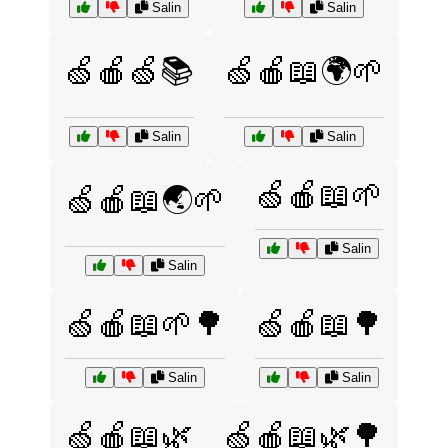
Salin
Salin
🍏🍎🍏📚
🍏🍎📖🌍🌱
Salin
Salin
🍏🍎📖🌱
🍏🍎📖🌏🌱
Salin
Salin
🍏🍎📖🌱🌳
🍏🍎📖🌳
Salin
Salin
🍏🍎📖🌿
🍏🍎📖🌿🌳