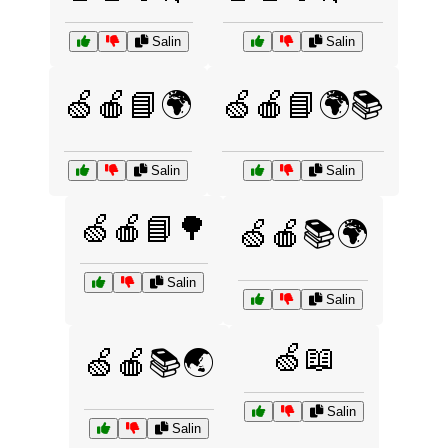
Salin
Salin
🍏🍎📘🌍
🍏🍎📘🌍📚
Salin
Salin
🍏🍎📘🌳
🍏🍎📚🌍
Salin
Salin
🍏📖
🍏🍎📚🌏
Salin
Salin