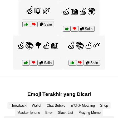
🍏📖🌿
🍏📖🍎🌍
Salin
Salin
🍏📚🌳🍎📖
🍏📚🍎🌱
Salin
Salin
Emoji Terakhir yang Dicari
Throwback
Wallet
Chat Bubble
🍆🍑💦 Meaning
Shop
Masker Iphone
Error
Slack List
Praying Meme