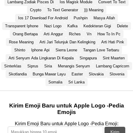
Lambang Zodiak Pisces Di
Ios Magisk Module
Convert To Text
Crypto
To Text Generator
))) Meaning
Ios 17 Download For Android
Pushpin
Masya Allah
Transparent Iphone
Nazi Logo
Kafka
Kedokteran Gigi
Delete
Orang Bertapa
Arti Anggur
Riches
Vn
How To In Pc
Rose Meaning
Arti Jari Telunjuk Dan Kelingking
Arti Hati Pink
Shinto
Iphone Api
Sierra Leone
Tangan Love Terbaru
Arti Senyum Ada Lingkaran Di Kepala
Singapura
Sint Maarten
Sinterklas
Siprus
Siria
Menangis Senyum
Lambang Capricorn
Skotlandia
Bunga Mawar Layu
Easter
Slovakia
Slovenia
Somalia
Sri Lanka
Kirim Emoji Baru untuk Apple Logo -Pedia
Emojis
Kirim Emoji Baru untuk Apple Logo -Pedia Emoji:
Kirim