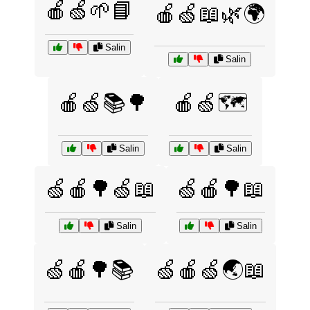
🍎🍏🌱📘
🍎🍏📖🌿🌍
Salin
Salin
🍎🍏📚🌳
🍎🍏🗺️
Salin
Salin
🍏🍎🌳🍏📖
🍏🍎🌳📖
Salin
Salin
🍏🍎🌳📚
🍏🍎🍏🌏📖