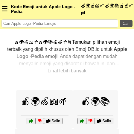
🍎🌍🍏📖🌱🍎🌍📚🍎🍏🌱
Kode Emoji untuk Apple Logo -
☰
Pedia
📘
Cari
🍎🌍🍏📖🌱🍎🌍📚🍎🍏🌱📘Temukan pilihan emoji
terbaik yang dipilih khusus oleh EmojiDB.id untuk
Apple
Logo -Pedia emoji
! Anda dapat dengan mudah
menyalin emoji yang disorot di bawah ini dan
menggunakannya di percakapan Anda untuk
Lihat lebih banyak
menambahkan sentuhan pribadi. Kami telah
mengurutkan emoji-emoji terkait dengan menampilkan
yang paling populer terlebih dahulu. Ingin lebih banyak
🍎🌍🍏📖🌱
🍎🌍📚
pilihan? Jelajahi kategori lainnya untuk menemukan cara
baru dalam mengekspresikan
Apple Logo -Pedia
dengan emoji
.
Salin
Salin