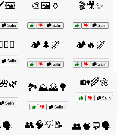
️🖼️
🎨🖼️🏺
🎬🎥✨
Salin
Salin
Salin
🏊‍♂️🌊
🏕️🌲🌌
🏕️🔥🌌
Salin
Salin
Salin
🏡🌾🌼
🌺🌿
🏞️⛰️🌄🌳
Salin
Salin
Salin
👥🧠💡📝
🗣️
👥🧠💬🗣️