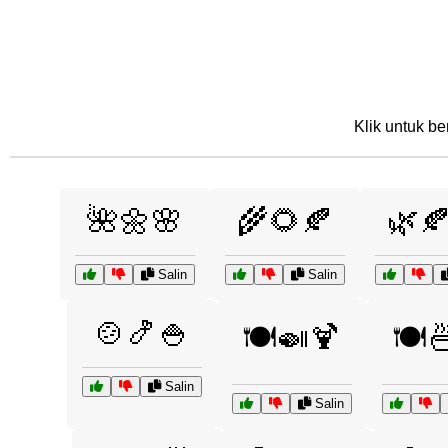
Klik untuk be
🌺🌼🌸
🌾🌻🍂
🌿
Salin
Salin
🍲🍤🍚
🍽️🍛🍹
🍽️
Salin
Salin