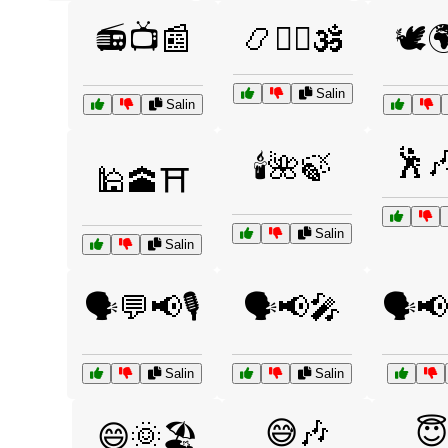
📻📺📰
📿🧘‍♂️🕉️
🕊️
Salin
Salin
🕺
🕯️🌺🍃
🕌🕋⛩️
Salin
Salin
🗣️💬📢🎙️
🗣️📢🎤
🗣️
Salin
Salin
😅🎶
😇
😄🌞🏖️