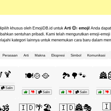
ipilih khusus oleh EmojiDB.id untuk
Arti 🙂↕ emoji
! Anda dapa
kan sentuhan pribadi. Kami telah mengurutkan emoji-emoji te
 Jelajahi kategori lainnya untuk menemukan cara baru dalam m
Perasaan
Arti
Makna
Ekspresi
Simbol
Komunikasi
🍹
🍽️🍲🥘
🏞️🌳🐾
🏯
Salin
Salin
Salin
🇮
🕉️
🇮🇩🌴🏖️
🇮🇩🏯🎭