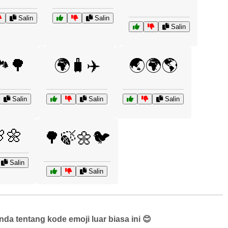
Salin
Salin
Salin
️🌳
🌍🧳✈️
🌏🌍🌎
Salin
Salin
Salin
🌼
🌳🍃🌼🐦
Salin
Salin
a tentang kode emoji luar biasa ini 😊