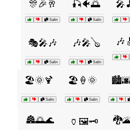
🎊🎉🥂
🎣🐠🌅
🎤
Salin
Salin
🎶
🎭🎤🎶
🎶🎤🪕
Salin
Salin
🏖️🌞🍹
🏖️🍦🌞
🏙️
Salin
Salin
🏯🌅🌊
🐉
🏺🖼️🗝️