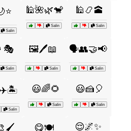
🕌🌺🌿🐒
🕌📿🕋
🌙⭐
Salin
Salin
Salin
🏺🎭
🖼️🖊️📖
🗣️👥🤝📢
Salin
Salin
Salin
😃🌈🌻
😃🍰🎈
✈️🏝️
Salin
Salin
Salin
😌🌌✨
🖌️
😋🍽️