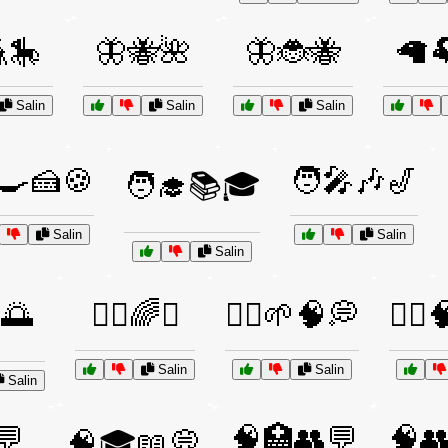
🎠
🦋🐝🌺
🦋🐞🐝
🦙
Salin
Salin
Salin
‍🍳🍰🍪
🧑‍🎤🎶🎷
🧑‍🎓📚🎓
Salin
Salin
Salin
️🌅
🧘‍♀️🌈☯️
🧘‍♀️🌱🧠💭
🧘‍♀
Salin
Salin
Salin
💬
🧠🏥👥💬
🧠
🧠🎓📖💭