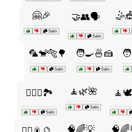
🤗🎉
🤹
🤝👥🗣️
Salin
Salin
🦜🐒🐅🌳
🧑‍🍳🍜🍰
🧑
Salin
Salin
🧘🌿🌺
🧗‍♀️⛰️🏞️
🧘🕊
Salin
Salin
🧠🌈💡
🧠🌈
🧙‍♂️🎇🔮