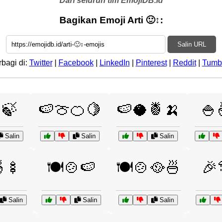
Dari seluruh tim EmojiDB.id
Bagikan Emoji Arti 🙂↕:
Salin URL
rbagi di:
Twitter
|
Facebook
|
LinkedIn
|
Pinterest
|
Reddit
|
Tumb
🍃
🍉🍈🍊🍋
🍉🥥🍍🍌
🍚
Salin
Salin
Salin
🍜🍢
🍽️🍲🍉
🍽️🍲🥘🍜
🎉
Salin
Salin
Salin