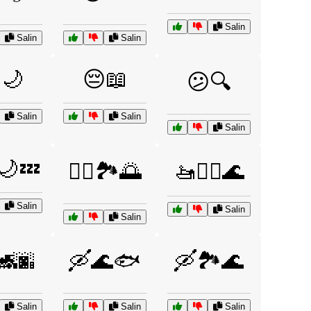
Salin
Salin
Salin
🌙
😔📖
😕🔍
Salin
Salin
Salin
🌙💤
🚣‍♀️🏞️🌅
🚤🏄‍♂️🌊
Salin
Salin
Salin
🚂🌆
🛶🌊🐟
🛶🏞️🌊
Salin
Salin
Salin