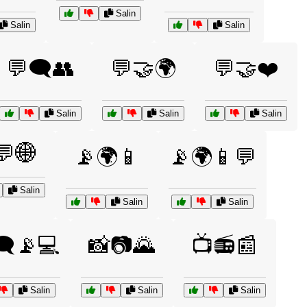
Salin
Salin
Salin
💬🗨️👥
💬🤝🌍
💬🤝❤️
Salin
Salin
Salin
💬🌐
📡🌍📱
📡🌍📱💬
Salin
Salin
Salin
️📡💻
📸📷🌄
📺📻📰
Salin
Salin
Salin