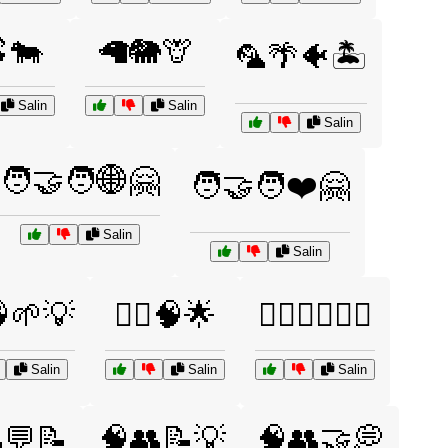
🐄
🦙🐘🦒
🦜🌴🐠🏝️
Salin
Salin
Salin
🧑‍🤝‍🧑🌐🤗
🧑‍🤝‍🧑❤️🤗
Salin
Salin
️🧠🌱💡
🧘‍♂️🧠🌟
🧙‍♀️🧝‍♂️🧚‍♀️
Salin
Salin
Salin
💬📝
🧠👥📝💡
🧠👥🤝💭