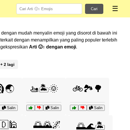
☰
Cari
t dengan mudah menyalin emoji yang disorot di bawah ini
rkait dengan menampilkan yang paling populer terlebih
engekspresikan
Arti 🙂↕ dengan emoji
.
+ 2 lagi
🗿🌏
🚤🏝️🌞
🚲🏞️🌳
Salin
Salin
Salin
🇩🕌
🌅🌄🌌
🌅🌊🏝️