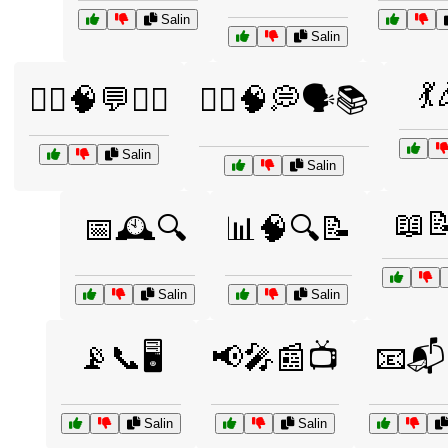
Salin
Salin
💃
👩‍⚕️🧠💬🧘‍♂️
👩‍⚕️🧠💭🗣️📚
Salin
Salin
📖
📅🕰️🔍
📊🧠🔍📝
Salin
Salin
📡📞🖥️
📢🎤📰📺
📧📬
Salin
Salin