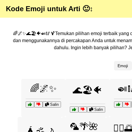
Kode Emoji untuk Arti 🙂↕
🌈🌌✨🌊🏖️🐠🍛🥢🍹Temukan pilihan emoji terbaik yang d
dan menggunakannya di percakapan Anda untuk menambah
dahulu. Ingin lebih banyak pilihan?
Emoji
🌈🌌✨
🍛
🌊🏖️🐠
Salin
Salin
🦜🌴🌺
🧘‍♀️