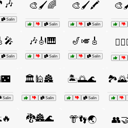
🎶
🎨🖌️🌈
🎨🖌️🖍️
🎨
Salin
Salin
Salin
🎤
🎶🎻🎹
🎷🎺🎸
🏄‍♀️
Salin
Salin
Salin
🌃
🏛️🕌🏯
🏝️🌅🌊
🏞️
Salin
Salin
Salin
🔥
🐉🏯🌊
👘👣🌏
👥🤝