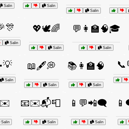
Salin
Salin
Salin
🎉🎊
💖🕊️🌈
💬👩‍🏫🧠🎓
Salin
Salin
Salin
💡
📞
📖🖋️💭
📚👩‍🏫🧠
Salin
Salin
Salin
✉️
📧✉️📬📮
📱💬📲🗨️
📱
Salin
Salin
Salin