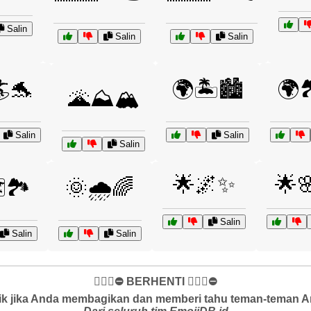
Salin
Salin
Salin
🐬
🌍🏝️🏙️
🌍
🌋⛰️🏔️
Salin
Salin
Salin
🌟🌌✨
🌟
️🏞️
🌞🌧️🌈
Salin
Salin
Salin
✋🏻🛑⛔️ BERHENTI ✋🏻🛑⛔️
k jika Anda membagikan dan memberi tahu teman-teman And