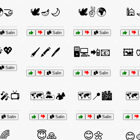
🌍🤝
🕊️🪔🌙
🕊️✌️🌍
🕌
Salin
Salin
Salin
💖
🖌️🖍️🖊️
🖥️💻📲📧
🖼️
Salin
Salin
Salin
🎤📺
🗺️🏝️🏕️
🗺️📍🏙️
🗺️
Salin
Salin
Salin
🌈
😇🙏
😊🌼
😊