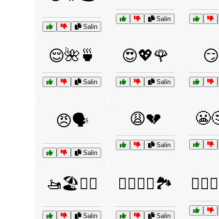
Salin
Salin
😌🌺🍵
😍💖🌹
😏
Salin
Salin
😬
😩💔
😠🗣️
Salin
Salin
🚤🏖️🏄‍♂️
🚴‍♂️🚵‍♀️🏞️
🚶‍♀️🚴
Salin
Salin