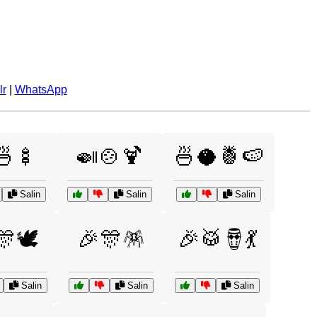
lr
|
WhatsApp
🍜🍢
🍛🍲🍹
🍜🥥🍍🍉
Salin
Salin
Salin
🕊️
🎉🎊🪅
🎉🥁🪘💃
Salin
Salin
Salin