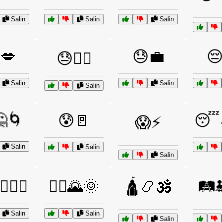
Salin
Salin
Salin
💋
😓💼

😓🏃‍♂️
Salin
Salin
Salin
🌀
😰🚪
😴
😱⚡
Salin
Salin
Salin
‍♂️🧗‍♂️
🚶‍♂️🌄🌞
🛕📿🕉️
🛤️
Salin
Salin
Salin