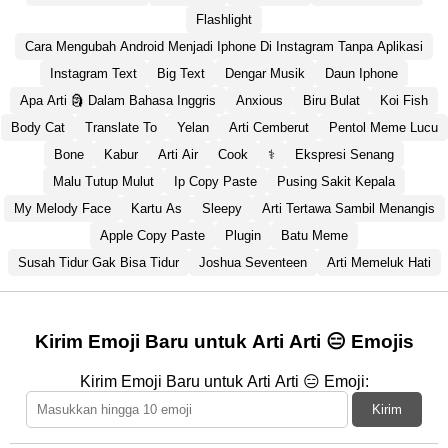
Flashlight
Cara Mengubah Android Menjadi Iphone Di Instagram Tanpa Aplikasi
Instagram Text
Big Text
Dengar Musik
Daun Iphone
Apa Arti 🗿 Dalam Bahasa Inggris
Anxious
Biru Bulat
Koi Fish
Body Cat
Translate To
Yelan
Arti Cemberut
Pentol Meme Lucu
Bone
Kabur
Arti Air
Cook
⚕️
Ekspresi Senang
Malu Tutup Mulut
Ip Copy Paste
Pusing Sakit Kepala
My Melody Face
Kartu As
Sleepy
Arti Tertawa Sambil Menangis
Apple Copy Paste
Plugin
Batu Meme
Susah Tidur Gak Bisa Tidur
Joshua Seventeen
Arti Memeluk Hati
Kirim Emoji Baru untuk Arti Arti 😑 Emojis
Kirim Emoji Baru untuk Arti Arti 😑 Emoji:
Kirim