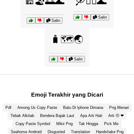
🕌🏖️🌅🌊
🛶🚴‍♂️🌊
Salin
Salin
🧳🗺️🌏
Salin
Emoji Terakhir yang Dicari
Pdf
Among Us Copy Paste
Batu Di Iphone Dimana
Png Menari
Tebak Alkitab
Bendera Bajak Laut
Apa Arti Hati
Arti 🥺 ❤
Copy Paste Symbol
Mikir Png
Tak Hingga
Pick Me
Seahorse Android
Disgusted
Translation
Handshake Png