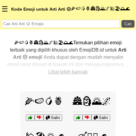
☰
🌽🍉🥭🍍🏯🗿🌄🌌🕌🏖️🌅🌊
Kode Emoji untuk Arti Arti 😑
Cari
🌽🍉🥭🍍🏯🗿🌄🌌🕌🏖️🌅🌊Temukan pilihan emoji
terbaik yang dipilih khusus oleh EmojiDB.id untuk
Arti
Arti 😑 emoji
! Anda dapat dengan mudah menyalin
emoji yang disorot di bawah ini dan menggunakannya di
percakapan Anda untuk menambahkan sentuhan
Lihat lebih banyak
pribadi. Kami telah mengurutkan emoji-emoji terkait
dengan menampilkan yang paling populer terlebih
dahulu. Ingin lebih banyak pilihan? Jelajahi kategori
🌽🍉🥭🍍
🏯🗿🌄🌌
lainnya untuk menemukan cara baru dalam
mengekspresikan
Arti Arti 😑 dengan emoji
.
Salin
Salin