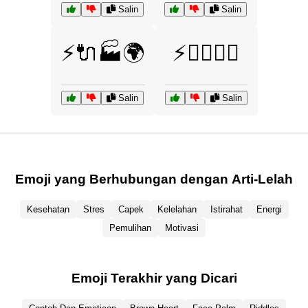
Salin
Salin
⚡🔌🏭🌍
⚡🚴‍♂️🏋️‍♀️
Salin
Salin
Emoji yang Berhubungan dengan Arti-Lelah
Kesehatan
Stres
Capek
Kelelahan
Istirahat
Energi
Pemulihan
Motivasi
Emoji Terakhir yang Dicari