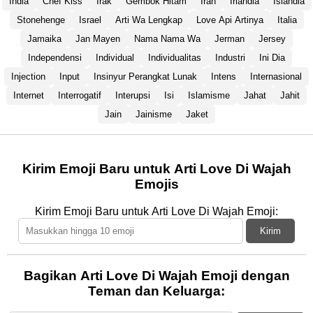
India
Chef Kiss
Irak
Gembok Hitam
Iran
Irlandia
Islandia
Stonehenge
Israel
Arti Wa Lengkap
Love Api Artinya
Italia
Jamaika
Jan Mayen
Nama Nama Wa
Jerman
Jersey
Independensi
Individual
Individualitas
Industri
Ini Dia
Injection
Input
Insinyur Perangkat Lunak
Intens
Internasional
Internet
Interrogatif
Interupsi
Isi
Islamisme
Jahat
Jahit
Jain
Jainisme
Jaket
Kirim Emoji Baru untuk Arti Love Di Wajah
Emojis
Kirim Emoji Baru untuk Arti Love Di Wajah Emoji:
Kirim
Bagikan Arti Love Di Wajah Emoji dengan
Teman dan Keluarga: