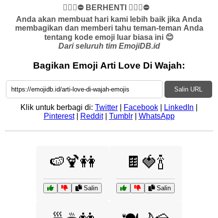
✋🏻🛑⛔️ BERHENTI ✋🏻🛑⛔️
Anda akan membuat hari kami lebih baik jika Anda
membagikan dan memberi tahu teman-teman Anda
tentang kode emoji luar biasa ini 😊
Dari seluruh tim EmojiDB.id
Bagikan Emoji Arti Love Di Wajah:
Salin URL
Klik untuk berbagi di:
Twitter
|
Facebook
|
LinkedIn
|
Pinterest
|
Reddit
|
Tumblr
|
WhatsApp
🍉🍹👭
🍫🍓🍾
Salin
Salin