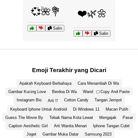
💞🌺💐
❤️🌿🌼
Salin
Salin
Emoji Terakhir yang Dicari
Apakah Keyboard Berbahaya
Cara Menambah Di Wa
Gambar Kucing Love
Berdoa Di Wa
Wand
⃢ Copy And Paste
Instagram Bio
Cotton Candy
Tangan Jempol
Arti ⁉️
Keyboard Iphone Untuk Android
Di Windows 11
Macan Putih
Guess The Movie By
Tebak Nama Kota Lewat
Mengajak
Pasar
Caption Aesthetic Girl
Arti Wanita Menari
Iphone Tangan Cubit
Joget
Gambar Muka Datar
Samsung 2023