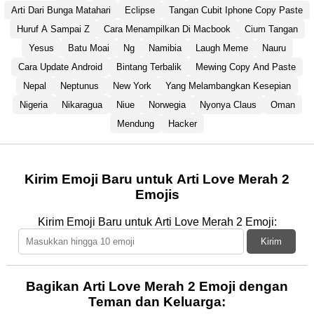
Arti Dari Bunga Matahari
Eclipse
Tangan Cubit Iphone Copy Paste
Huruf A Sampai Z
Cara Menampilkan Di Macbook
Cium Tangan
Yesus
Batu Moai
Ng
Namibia
Laugh Meme
Nauru
Cara Update Android
Bintang Terbalik
Mewing Copy And Paste
Nepal
Neptunus
New York
Yang Melambangkan Kesepian
Nigeria
Nikaragua
Niue
Norwegia
Nyonya Claus
Oman
Mendung
Hacker
Kirim Emoji Baru untuk Arti Love Merah 2
Emojis
Kirim Emoji Baru untuk Arti Love Merah 2 Emoji:
Kirim
Bagikan Arti Love Merah 2 Emoji dengan
Teman dan Keluarga: