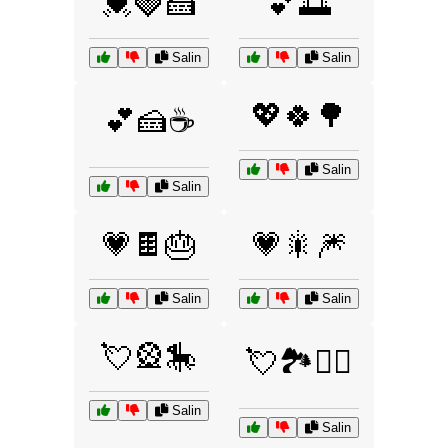
💓🍓🍰
💕🌅
Salin
Salin
💖🍀🌳
💕🍰☕
Salin
Salin
💗🍫🎂
💗🎇🎆
Salin
Salin
💘🎡🎠
💘🏞️🚶‍♂️
Salin
Salin