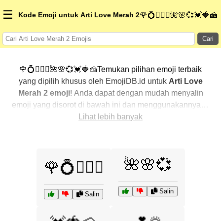
☰
Kode Emoji untuk Arti Love Merah 2
🌹💍👩‍❤️‍👨🌺🌸💞💓🍓🍰
Cari
🌹💍👩‍❤️‍👨🌺🌸💞💓🍓🍰Temukan pilihan emoji terbaik
yang dipilih khusus oleh EmojiDB.id untuk
Arti Love
Merah 2 emoji
! Anda dapat dengan mudah menyalin
emoji yang disorot di bawah ini dan menggunakannya di
percakapan Anda untuk menambahkan sentuhan
Lihat lebih banyak
pribadi. Kami telah mengurutkan emoji-emoji terkait
dengan menampilkan yang paling populer terlebih
dahulu. Ingin lebih banyak pilihan? Jelajahi kategori
🌺🌸💞
🌹💍👩‍❤️‍👨
lainnya untuk menemukan cara baru dalam
mengekspresikan
Arti Love Merah 2 dengan emoji
.
Salin
Salin