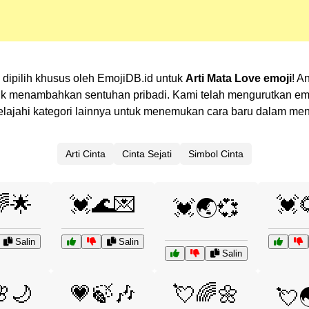
 dipilih khusus oleh EmojiDB.id untuk
Arti Mata Love emoji
! A
 menambahkan sentuhan pribadi. Kami telah mengurutkan emoj
? Jelajahi kategori lainnya untuk menemukan cara baru dalam m
Arti Cinta
Cinta Sejati
Simbol Cinta
🌟
💓🌊💌
💓
💓🌏💞
Salin
Salin
Salin
🌙
💗🍃🎶
💘🌈🌼
💘