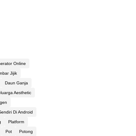
erator Online
bar Jijik
Daun Ganja
luarga Aesthetic
gen
ndiri Di Android
g
Platform
Pot
Potong