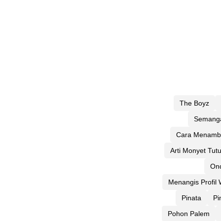
The Boyz
Semanga
Cara Menamba
Arti Monyet Tut
Ond
Menangis Profil
Pinata
Pi
Pohon Palem