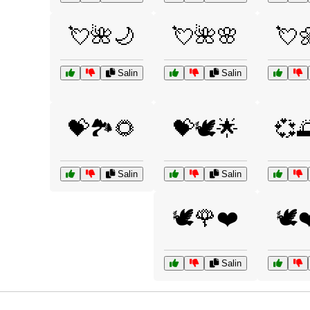
💘🌺🌙
💘🌺🌸
💘
Salin
Salin
💝🏞️🌻
💝🕊️🌟
💞
Salin
Salin
🕊️🌹❤️
🕊️
Salin