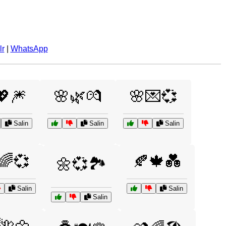
lr
|
WhatsApp
💖🎆
🌸🌿💏
🌸💌💞
Salin
Salin
Salin
🌈💞
🍂🍁💑
🌼💞🏞️
Salin
Salin
Salin