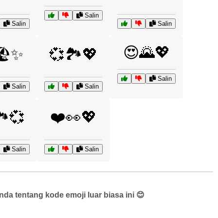
Salin
Salin
Salin
😍🌄💖
🏖️✨
💞🏞️💖
Salin
Salin
Salin
️💞
❤️👀💖
Salin
Salin
a tentang kode emoji luar biasa ini 😊