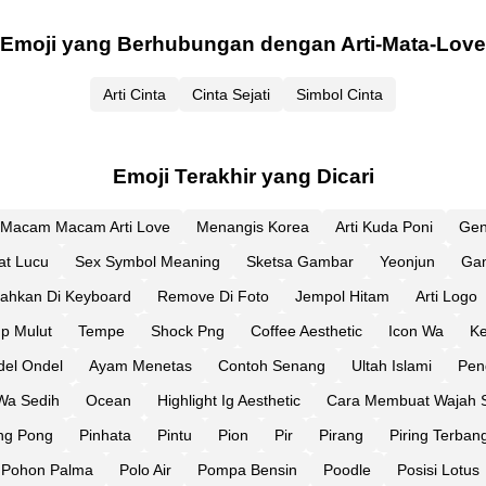
Emoji yang Berhubungan dengan Arti-Mata-Love
Arti Cinta
Cinta Sejati
Simbol Cinta
Emoji Terakhir yang Dicari
Macam Macam Arti Love
Menangis Korea
Arti Kuda Poni
Gen
t Lucu
Sex Symbol Meaning
Sketsa Gambar
Yeonjun
Gam
hkan Di Keyboard
Remove Di Foto
Jempol Hitam
Arti Logo
up Mulut
Tempe
Shock Png
Coffee Aesthetic
Icon Wa
Ke
el Ondel
Ayam Menetas
Contoh Senang
Ultah Islami
Pen
 Wa Sedih
Ocean
Highlight Ig Aesthetic
Cara Membuat Wajah Se
ng Pong
Pinhata
Pintu
Pion
Pir
Pirang
Piring Terban
Pohon Palma
Polo Air
Pompa Bensin
Poodle
Posisi Lotus