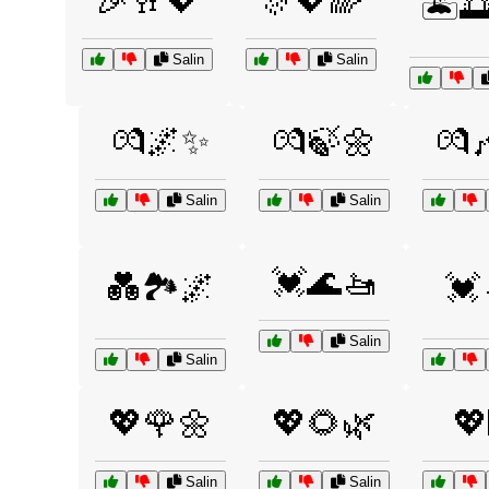
🎉🥂💖
🎊💖🌈
🏝️
Salin
Salin
💏🌌✨
💏🍃🌼
💏
Salin
Salin
💓🌊🚤
💑🏞️🌌
💓
Salin
Salin
💖🌹🌼
💖🌻🌿
💖
Salin
Salin