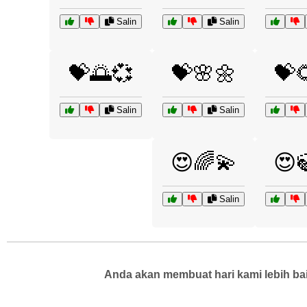
Salin
Salin
💝🌅💞
💝🌸🌼
💝
Salin
Salin
😍🌈💫
😍
Salin
Anda akan membuat hari kami lebih bai