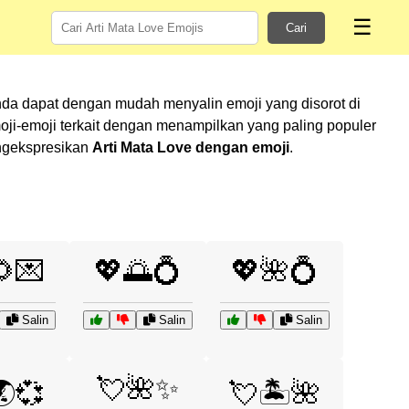
☰
Cari
nda dapat dengan mudah menyalin emoji yang disorot di
i-emoji terkait dengan menampilkan yang paling populer
engekspresikan
Arti Mata Love dengan emoji
.
🌻💌
💖🌅💍
💖🌺💍
Salin
Salin
Salin
💘🌺✨
🌏💞
💘🏝️🌺