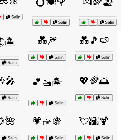
🌺🌼
💍🍽️🌹
💏🌈🏖️
Salin
Salin
Salin
💑🎆
💑🎵🍉
🏝️
Salin
Salin
Salin
🎶🎤
💖🌈🌅
💕🚤🏝️
Salin
Salin
Salin
🌻🌺
💗🧺🍇
💘🌇🍹
Salin
Salin
Salin