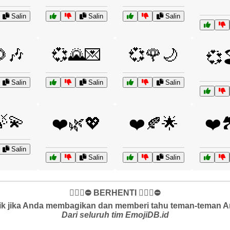
Salin
Salin
Salin
🎶
💞🌄💌
💞🌹🌙
💞
Salin
Salin
Salin
💫
❤️🌿💖
❤️🍂🌟
❤️
Salin
Salin
Salin
✋🏻🛑⛔️ BERHENTI ✋🏻🛑⛔️
k jika Anda membagikan dan memberi tahu teman-teman And
Dari seluruh tim EmojiDB.id