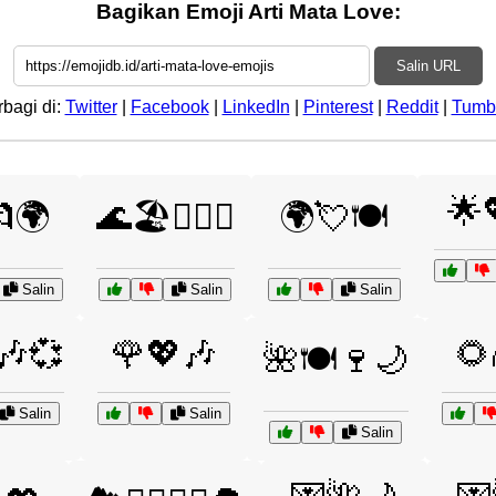
Bagikan Emoji Arti Mata Love:
Salin URL
rbagi di:
Twitter
|
Facebook
|
LinkedIn
|
Pinterest
|
Reddit
|
Tumb
🌟
🌍
🌊🏖️👩‍❤️‍👨
🌍💘🍽️
Salin
Salin
Salin
🎶💞
🌹💖🎶
🌻
🌺🍽️🍷🌙
Salin
Salin
Salin