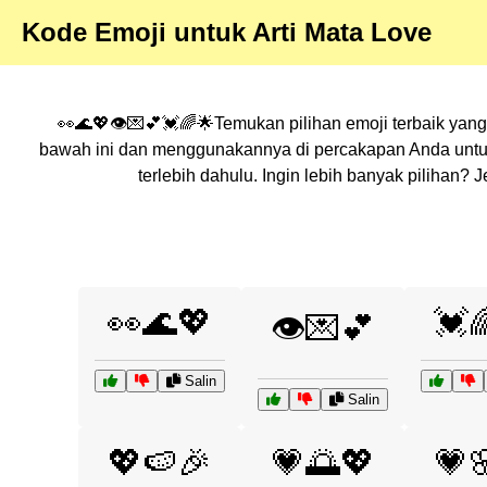
Kode Emoji untuk Arti Mata Love
👀🌊💖👁️💌💕💓🌈🌟Temukan pilihan emoji terbaik yang
bawah ini dan menggunakannya di percakapan Anda untuk
terlebih dahulu. Ingin lebih banyak pilihan
👀🌊💖
💓
👁️💌💕
Salin
Salin
💖🍉🎉
💗🌅💖
💗