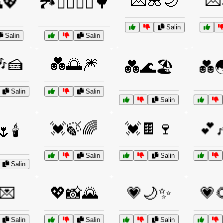
💌🌺🌙
💌
💖
🏞️🚶‍♂️🚶‍♀️🌳
Salin
Salin
Salin
🍰
💑🌅🎆
💑🌊🏖️
💑
Salin
Salin
Salin
💓🍃🌈
💓🍫🍷
💕
🕯️
Salin
Salin
Salin
💌
💖📸🌄
💗🌙✨
💗
Salin
Salin
Salin