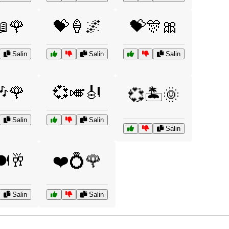
📖🌹
💝🍦🌌
💝🎊🎀
Salin
Salin
Salin
🎶🌹
💞🎺🎻
💞🏝️🌞
Salin
Salin
Salin
️🥂
❤️💍🌹
Salin
Salin