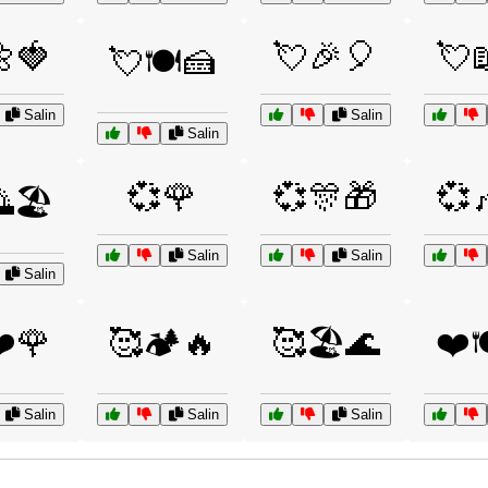
🍓
💘🎉🎈
💘
💘🍽️🍰
Salin
Salin
Salin
💞🌹
💞🎊🎁
💞
🏖️
Salin
Salin
Salin
❤️🌹
🥰🏕️🔥
🥰🏖️🌊
❤️
Salin
Salin
Salin