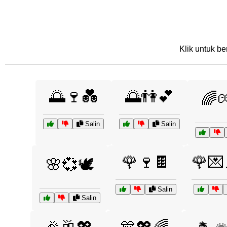
Klik untuk be
🌅🍷💑
🌅👫💕
🌈
Salin
Salin
🌹🍷🍫
🌹💌
🌸💞🕊️
Salin
Salin