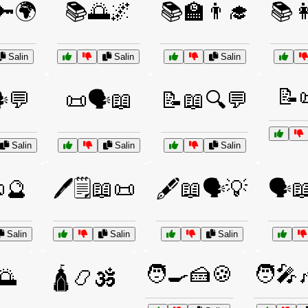
🔑🌍
📚🌅🌌
📚🏫👨‍🎓
📚
Salin
Salin
Salin
📝
️💬
📜🗣️📖
📝📖🔍💬
Salin
Salin
Salin
🔮
🖊️🗒️📖📜
🖋️📖🗣️💡
🗣️
Salin
Salin
Salin
🧑‍🍳🍰🍪
🧑‍🎤
️🌅
🛕📿🕉️