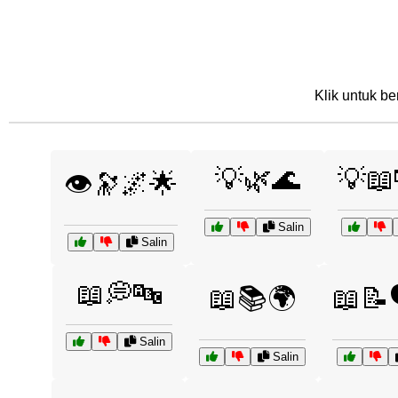
Klik untuk be
💡🌿🌊
💡📖
👁️🔭🌌🌟
Salin
Salin
📖💭🔤
📖📚🌍
📖📝
Salin
Salin