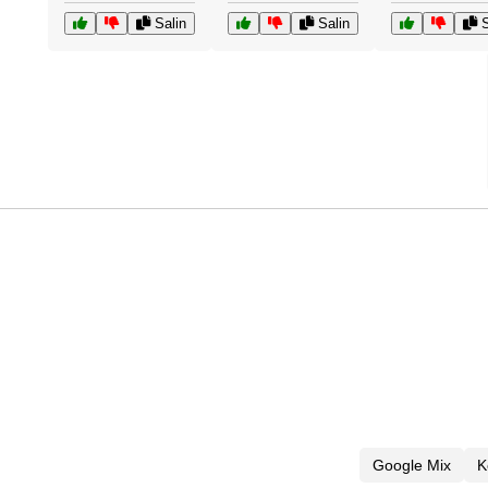
Salin
Salin
S
Google Mix
K