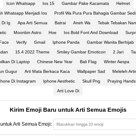
Icon Whatsapp
Ios 15
Gambar Pake Kacamata
Helmet
h Whatsapp Menjadi Ios
Profil Wa Pura Pura Bahagia Gambar Sed
Di Ig
Apa Arti Semua
Batrai
Aneh Wa
Tebak Tebakan Nam
etic
Moonbin Astro
Hoe
Ios Bold Font And Download
Surpr
Face
Verify
Gmail
Iphone Panda
Gambar Wanita Berhijab
adan
15.4 2022 Theme
Smiley Gambar Emoticon
2 Jari
Ta
lkan Di Laptop
Chinese New Year
Bali Flag
Winter Aespa
aun Gugur
Arti Mata Berkaca Kaca
Wallpaper Sad
Meleleh Art
phone Di Instagram
Iphone Aesthetic
Skull Png
Praying Hands
Arti Love Di
Kirim Emoji Baru untuk Arti Semua Emojis
 untuk Arti Semua Emoji: