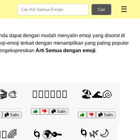
☰
Cari
Anda dapat dengan mudah menyalin emoji yang disorot di
i-emoji terkait dengan menampilkan yang paling populer
 mengekspresikan
Arti Semua dengan emoji
.
🎬🎨
🏄‍♂️🏊‍♀️🚴‍♂️
🏖️🌊🐚
Salin
Salin
Salin
🌀🌿🌙
🧘‍♂️🌈
🌀🌍🔑