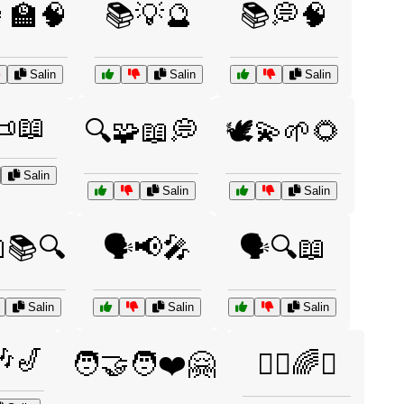
‍🏫🧠
📚💡🔮
📚💭🧠
Salin
Salin
Salin
📜📖
🔍🧩📖💭
🕊️💫🌱🌻
Salin
Salin
Salin
📖📚🔍
🗣️📢🎤
🗣️🔍📖
Salin
Salin
Salin
🎶🎷
🧑‍🤝‍🧑❤️🤗
🧘‍♀️🌈☯️