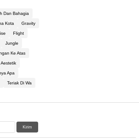
ih Dan Bahagia
a Kota
Gravity
ise
Flight
Jungle
ngan Ke Atas
Aestetik
inya Apa
Teriak Di Wa
Kirim