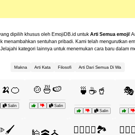
yang dipilih khusus oleh EmojiDB.id untuk
Arti Semua emoji
! 
 menambahkan sentuhan pribadi. Kami telah mengurutkan emoj
an? Jelajahi kategori lainnya untuk menemukan cara baru dalam
Makna
Arti Kata
Filosofi
Arti Dari Semua Di Wa
🍌🍊
🍲🍜🍉
🍵☕🥤
🎭
Salin
Salin
Salin
️🖌️
🧗‍♀️🧗‍♂️🏞️
🧘‍♀️
🕌🕋⛪