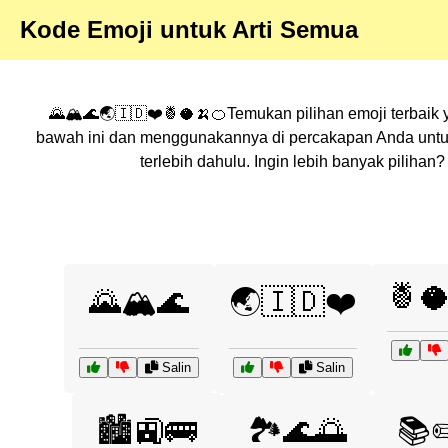
Kode Emoji untuk Arti Semua
🌄🏔️🌊🌏🇮🇩❤️🍍🥥🍌🍊Temukan pilihan emoji terbaik 
bawah ini dan menggunakannya di percakapan Anda untuk
terlebih dahulu. Ingin lebih banyak pilih
🍍
🌄🏔️🌊
🌏🇮🇩❤️
Salin
Salin
🏙️🚉🚌
🏞️🌊🌅
📚✏