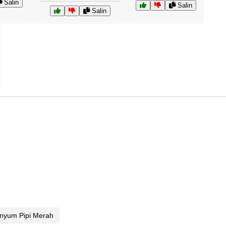
Salin
Salin
Salin
enyum Pipi Merah