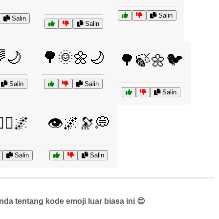
Salin
Salin
Salin
🌙
🌳🌞🌼🌙
🌳🍃🌼🐦
Salin
Salin
Salin
‍♂️🌌
👁️🌌🔭💭
Salin
Salin
a tentang kode emoji luar biasa ini 😊