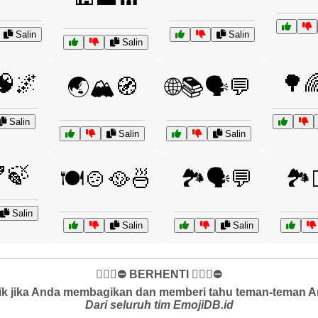
Salin
Salin
Salin
🧠🌌
🌳
🌏🏔️🧭
🌐📚🗣️💬
Salin
Salin
Salin
🍃
🍽️🍲🥘🍜
🏞️🗣️💬
🏞️
Salin
Salin
Salin
✋🏻🛑⛔️ BERHENTI ✋🏻🛑⛔️
k jika Anda membagikan dan memberi tahu teman-teman And
Dari seluruh tim EmojiDB.id