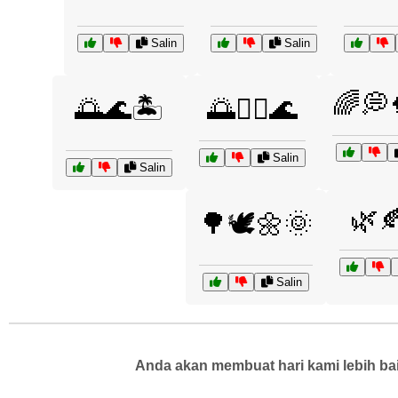
Salin
Salin
🌈💭
🌅🌊🏝️
🌅🧘‍♀️🌊
Salin
Salin
🌿
🌳🕊️🌼🌞
Salin
Anda akan membuat hari kami lebih bai