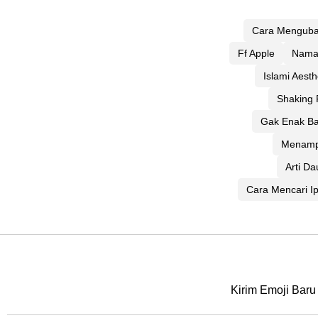
Cara Menguba
Ff Apple
Nama 
Islami Aesth
Shaking 
Gak Enak B
Menampi
Arti D
Cara Mencari I
Kirim Emoji Baru