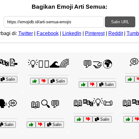
Bagikan Emoji Arti Semua:
Salin URL
rbagi di:
Twitter
|
Facebook
|
LinkedIn
|
Pinterest
|
Reddit
|
Tumb
🔤📝
💭
💡🧘‍♀️🌊🌈
💬🤝🌍
Salin
Salin
Salin
📖🔤💡📜
📖
️💭
📖🔍💬
Salin
Salin
Salin