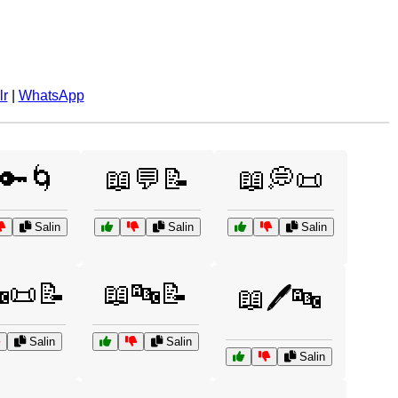
lr
|
WhatsApp
🔑🌀
📖💬📝
📖💭📜
Salin
Salin
Salin
📜📝
📖🔤📝
📖🖊️🔤
Salin
Salin
Salin