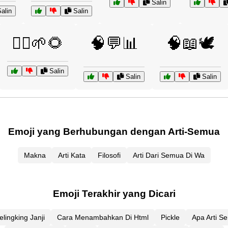
Salin
alin
Salin
🧘‍♂️🌱🌻
🧠💬📊
🧠📖🕊️
Salin
Salin
Salin
Emoji yang Berhubungan dengan Arti-Semua
Makna
Arti Kata
Filosofi
Arti Dari Semua Di Wa
Emoji Terakhir yang Dicari
elingking Janji
Cara Menambahkan Di Html
Pickle
Apa Arti S