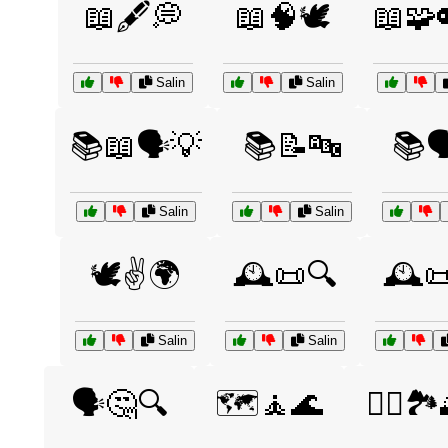
📖🖋️💭
📖🧠🕊️
📖🧩
Salin
Salin
📚📖🗣️💡
📚📝🔤
📚
Salin
Salin
🕊️✌️🌍
🕰️📜🔍
🕰️
Salin
Salin
🗣️🤔🔍
🗺️🧘🌊
🚣‍♀️🏞