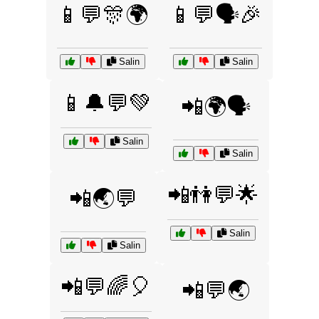
📱💬🎊🌍
📱💬🗣️🎉
Salin
Salin
📱🔔💬💚
📲🌍🗣️
Salin
Salin
📲👫💬🌟
📲🌏💬
Salin
Salin
📲💬🌈🎈
📲💬🌏