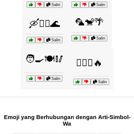
Salin
Salin
🦜🐒🌴
🛶🏊‍♂️🌊
Salin
Salin
🧑‍🍳🍽️🥢
🧗‍♂️⛺🔥
Salin
Salin
Emoji yang Berhubungan dengan Arti-Simbol-
Wa