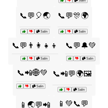
Salin
📞💬🎈🌏
📞💬🎊🌍
Salin
Salin
📞💬👨‍👩‍👧‍👦
📞💬🔔💚
Salin
Salin
📞📲🌐💚
📞📲💬🌍🖼️
Salin
Salin
📱💚📞💬
📱🌏💬📲