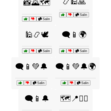
📿🕌🙏
📸🌄🗺️
Salin
Salin
🕌📿🕊️
🗨️📱🌍
Salin
Salin
🗨️📱💚🔔
🗨️📱💚🔔🌍
Salin
Salin
🗨️📱🔔
🗺️📍🚶‍♀️