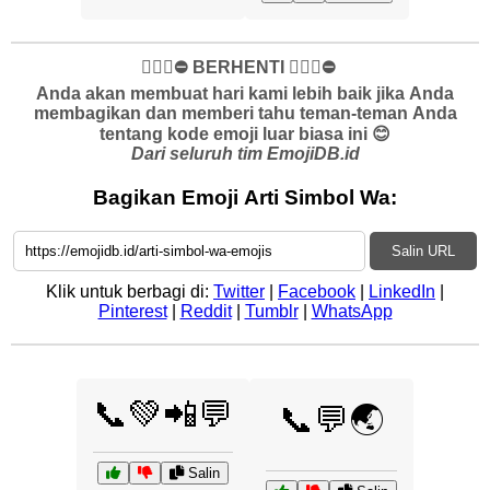
✋🏻🛑⛔️ BERHENTI ✋🏻🛑⛔️
Anda akan membuat hari kami lebih baik jika Anda
membagikan dan memberi tahu teman-teman Anda
tentang kode emoji luar biasa ini 😊
Dari seluruh tim EmojiDB.id
Bagikan Emoji Arti Simbol Wa:
Salin URL
Klik untuk berbagi di:
Twitter
|
Facebook
|
LinkedIn
|
Pinterest
|
Reddit
|
Tumblr
|
WhatsApp
📞💚📲💬
📞💬🌏
Salin