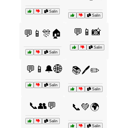
Salin
Salin
💬📱📸
💬📱🎊🏠
Salin
Salin
💬📱🔔🌐
📚🖊️✏️
Salin
Salin
📞👥💬
📞💚🌍
Salin
Salin