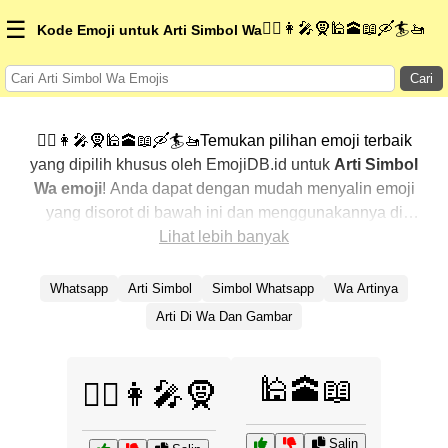
☰
👳‍♂️👩‍🎤🧕🕌🕋📖🛶🏄🚤
Kode Emoji untuk Arti Simbol Wa
Cari
👳‍♂️👩‍🎤🧕🕌🕋📖🛶🏄🚤Temukan pilihan emoji terbaik
yang dipilih khusus oleh EmojiDB.id untuk
Arti Simbol
Wa emoji
! Anda dapat dengan mudah menyalin emoji
yang disorot di bawah ini dan menggunakannya di
percakapan Anda untuk menambahkan sentuhan
Lihat lebih banyak
pribadi. Kami telah mengurutkan emoji-emoji terkait
dengan menampilkan yang paling populer terlebih
Whatsapp
Arti Simbol
Simbol Whatsapp
Wa Artinya
dahulu. Ingin lebih banyak pilihan? Jelajahi kategori
Arti Di Wa Dan Gambar
lainnya untuk menemukan cara baru dalam
mengekspresikan
Arti Simbol Wa dengan emoji
.
🕌🕋📖
👳‍♂️👩‍🎤🧕
Salin