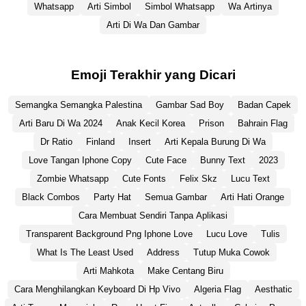
Whatsapp
Arti Simbol
Simbol Whatsapp
Wa Artinya
Arti Di Wa Dan Gambar
Emoji Terakhir yang Dicari
Semangka Semangka Palestina
Gambar Sad Boy
Badan Capek
Arti Baru Di Wa 2024
Anak Kecil Korea
Prison
Bahrain Flag
Dr Ratio
Finland
Insert
Arti Kepala Burung Di Wa
Love Tangan Iphone Copy
Cute Face
Bunny Text
2023
Zombie Whatsapp
Cute Fonts
Felix Skz
Lucu Text
Black Combos
Party Hat
Semua Gambar
Arti Hati Orange
Cara Membuat Sendiri Tanpa Aplikasi
Transparent Background Png Iphone Love
Lucu Love
Tulis
What Is The Least Used
Address
Tutup Muka Cowok
Arti Mahkota
Make Centang Biru
Cara Menghilangkan Keyboard Di Hp Vivo
Algeria Flag
Aesthatic