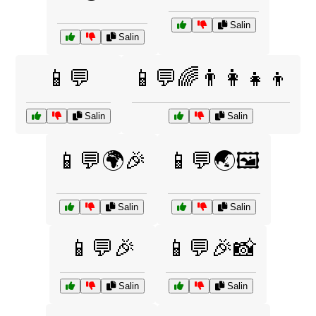
Salin
Salin
📱💬
📱💬🌈👨‍👩‍👧‍👦
Salin
Salin
📱💬🌍🎉
📱💬🌏🖼️
Salin
Salin
📱💬🎉
📱💬🎉📸
Salin
Salin