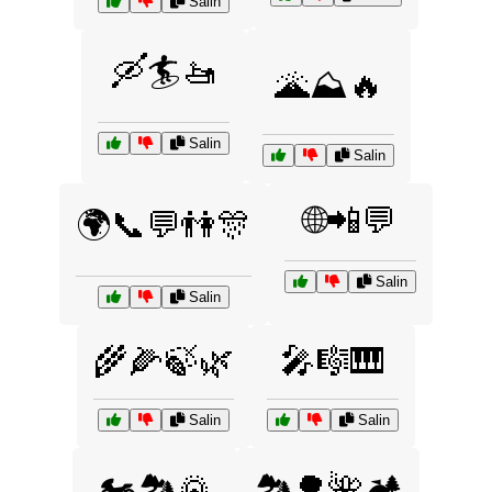
Salin
🛶🏄🚤
🌋⛰️🔥
Salin
Salin
🌐📲💬
🌍📞💬👫🎊
Salin
Salin
🌾🌽🍃🌿
🎤🎼🎹
Salin
Salin
🏍️🏞️🌄
🏞️🌳🌺🏕️