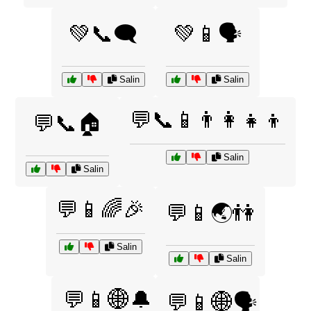
💚📞🗨️
💚📱🗣️
Salin
Salin
💬📞📱👨‍👩‍👧‍👦
💬📞🏠
Salin
Salin
💬📱🌈🎉
💬📱🌏👫
Salin
Salin
💬📱🌐🔔
💬📱🌐🗣️