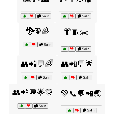
Salin
Salin
🐉🦚🌈
👘🧵✂️
Salin
Salin
👥📲💬🌈
👥📲💬🌟
Salin
Salin
👥📲💬🌟🎊
💚📞💬📲🌏
Salin
Salin