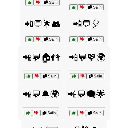
Salin
Salin
📲💬🌟👥
📲💬🎈
Salin
Salin
📲💬🏠👫
📲💬💖🌍
Salin
Salin
📲💬🔔🌍
📲💬🗨️🌟
Salin
Salin