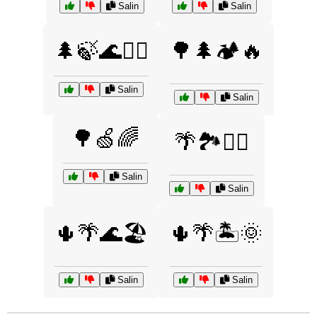
Salin
Salin
🌲🍃🌊🚴‍♂️
🌳🌲🏕️🔥
Salin
Salin
🌳🍏🌈
🌴🏞️🚣‍♂️
Salin
Salin
🌵🌴🌊🏖️
🌵🌴🏝️🌞
Salin
Salin