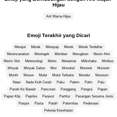
Hijau
Arti Warna Hijau
Emoji Terakhir yang Dicari
Merajut
Merak
Merayap
Merek
Merek Terdaftar
Merencanakan
Merengek
Meridian
Merugikan
Mesin Atm
Mesin Slot
Meteorologi
Metro
Mewarnai
Milkshake
Minibus
Minyak
Minyak Zaitun
Misi
Monokel
Monorel
Monster
Montir
Mouse
Mulai
Mulut Terbuka
Mundur
Museum
Naan
Nada Kulit Cerah
Paku
Palem
Palm
Palu
Panah Ke Bawah
Pancuran
Panggang
Pangsa
Papan
Papan Klip
Paprika
Parasut
Partitur
Pasangan Sesama Jenis
Paspor
Pasta
Patah
Paternitas
Pedesaan
Pekerja Kesehatan