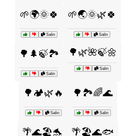
🌱🌍🌞🍀
🌱🌏🌞🌿🍀
Salin
Salin
🌳🌿🌺🍃🌼
🌳🌲🍃🏞️
Salin
Salin
🌳🏕️🌿🔥
🌳🏞️🌈🌊
Salin
Salin
🌴🌊🏖️🐬
🌴🏖️🌊🐟