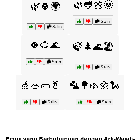
🌿🐸🌼🌞
🌿🍀🌍
Salin
Salin
🍀🌻🌊
🍃🌲🌊🏖️
Salin
Salin
🍏🥗🥒🥬
🦜🌳🌿🌼🐍
Salin
Salin
Emoji yang Berhubungan dengan Arti-Wajah-