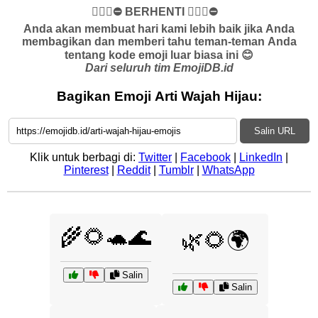
✋🏻🛑⛔️ BERHENTI ✋🏻🛑⛔️
Anda akan membuat hari kami lebih baik jika Anda
membagikan dan memberi tahu teman-teman Anda
tentang kode emoji luar biasa ini 😊
Dari seluruh tim EmojiDB.id
Bagikan Emoji Arti Wajah Hijau:
Salin URL
Klik untuk berbagi di:
Twitter
|
Facebook
|
LinkedIn
|
Pinterest
|
Reddit
|
Tumblr
|
WhatsApp
🌾🌻🐢🌊
🌿🌻🌍
Salin
Salin