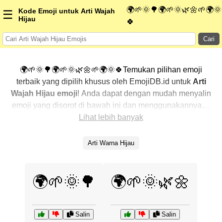
🌍🌱🌞🌳🌍🌱🌞🌿🌼🌱🌍🌞
Kode Emoji untuk Arti Wajah
☰
Hijau
🍀
Cari
🌍🌱🌞🌳🌍🌱🌞🌿🌼🌱🌍🌞🍀Temukan pilihan emoji
terbaik yang dipilih khusus oleh EmojiDB.id untuk
Arti
Wajah Hijau emoji
! Anda dapat dengan mudah menyalin
emoji yang disorot di bawah ini dan menggunakannya di
percakapan Anda untuk menambahkan sentuhan
Lihat lebih banyak
pribadi. Kami telah mengurutkan emoji-emoji terkait
dengan menampilkan yang paling populer terlebih
Arti Warna Hijau
dahulu. Ingin lebih banyak pilihan? Jelajahi kategori
lainnya untuk menemukan cara baru dalam
mengekspresikan
Arti Wajah Hijau dengan emoji
.
🌍🌱🌞🌳
🌍🌱🌞🌿🌼
Salin
Salin