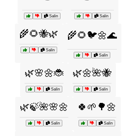
Salin
Salin
🌾🌻🐝🌿
🌾🌻🐦🌼🌊
Salin
Salin
🌿🌸🌼🐞
🌿🌼🌺🐝
Salin
Salin
🌿🍃🌺🌸🌼
🍀🌱🌳🌼
Salin
Salin