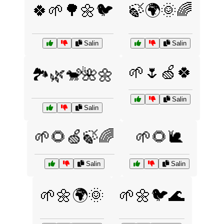
🍀🌱🌳🌼🐦
🍃🌍🌞🌈
Salin
Salin
🌱🌷🍏🍀
🏞️🌿🐒🌺🌼
Salin
Salin
🌱🌻🍏🍃🌈
🌱🌻🐌
Salin
Salin
🌱🌼🌍🌞
🌱🌼🐦🌊