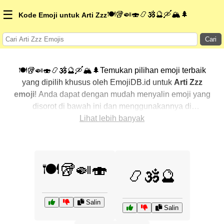
☰
🍽️🥡🍛🍣📿🕉️🔮🛶🏔️🌲
Kode Emoji untuk Arti Zzz
Cari
🍽️🥡🍛🍣📿🕉️🔮🛶🏔️🌲Temukan pilihan emoji terbaik
yang dipilih khusus oleh EmojiDB.id untuk
Arti Zzz
emoji
! Anda dapat dengan mudah menyalin emoji yang
disorot di bawah ini dan menggunakannya di
percakapan Anda untuk menambahkan sentuhan
Lihat lebih banyak
pribadi. Kami telah mengurutkan emoji-emoji terkait
dengan menampilkan yang paling populer terlebih
dahulu. Ingin lebih banyak pilihan? Jelajahi kategori
🍽️🥡🍛🍣
lainnya untuk menemukan cara baru dalam
📿🕉️🔮
mengekspresikan
Arti Zzz dengan emoji
.
Salin
Salin