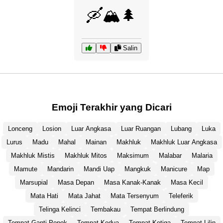
🛶🏔️🌲
Salin
Emoji Terakhir yang Dicari
Lonceng
Losion
Luar Angkasa
Luar Ruangan
Lubang
Luka
Lurus
Madu
Mahal
Mainan
Makhluk
Makhluk Luar Angkasa
Makhluk Mistis
Makhluk Mitos
Maksimum
Malabar
Malaria
Mamute
Mandarin
Mandi Uap
Mangkuk
Manicure
Map
Marsupial
Masa Depan
Masa Kanak-Kanak
Masa Kecil
Mata Hati
Mata Jahat
Mata Tersenyum
Teleferik
Telinga Kelinci
Tembakau
Tempat Berlindung
Tempat Ganti Popok
Tempat Kedua
Tempat Ketiga
Tempat Lilin