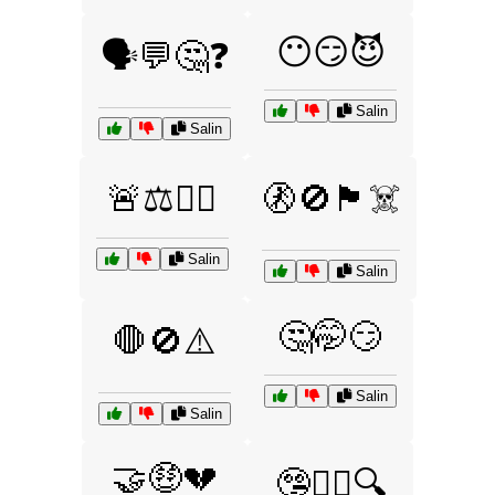
😶😏😈
🗣️💬🤔❓
Salin
Salin
🚨⚖️👮‍♂️
🚷🚫🏴‍☠️
Salin
Salin
🤔🤭😏
🛑🚫⚠️
Salin
Salin
🤝🤑💔
🤥🕵️‍♂️🔍