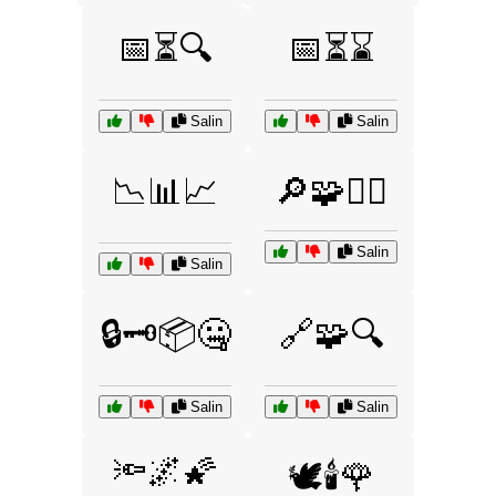
📅⏳🔍
📅⏳⌛
Salin
Salin
📉📊📈
🔎🧩🕵️‍♂️
Salin
Salin
🔒🗝️📦🤐
🔗🧩🔍
Salin
Salin
🔦🌌🌠
🕊️🕯️🌹