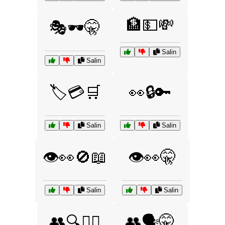
🏦💵💸
🎭🕶️🤫
Salin
Salin
🏷️💳🛒
👀🔒🔑
Salin
Salin
👁️👀🚫📖
👁️👀🤫
Salin
Salin
👥🔍🕵️‍♂️
👥🗣️🤫