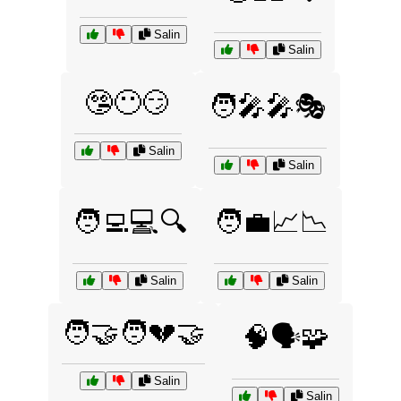
Salin
Salin
🤥😶😏
🧑‍🎤🎤🎭
Salin
Salin
🧑‍💻💻🔍
🧑‍💼📈📉
Salin
Salin
🧑‍🤝‍🧑💔🤝
🧠🗣️🧩
Salin
Salin