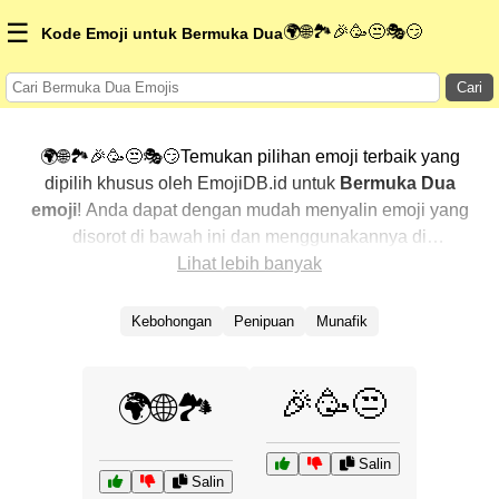
☰
🌍🌐🏞️🎉🥳😒🎭😏
Kode Emoji untuk Bermuka Dua
Cari
🌍🌐🏞️🎉🥳😒🎭😏Temukan pilihan emoji terbaik yang
dipilih khusus oleh EmojiDB.id untuk
Bermuka Dua
emoji
! Anda dapat dengan mudah menyalin emoji yang
disorot di bawah ini dan menggunakannya di
percakapan Anda untuk menambahkan sentuhan
Lihat lebih banyak
pribadi. Kami telah mengurutkan emoji-emoji terkait
dengan menampilkan yang paling populer terlebih
Kebohongan
Penipuan
Munafik
dahulu. Ingin lebih banyak pilihan? Jelajahi kategori
lainnya untuk menemukan cara baru dalam
🎉🥳😒
mengekspresikan
Bermuka Dua dengan emoji
.
🌍🌐🏞️
Salin
Salin