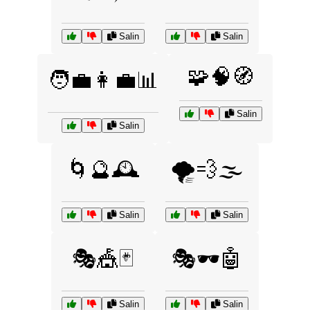
Salin
Salin
🧩🧠🧭
🧑‍💼👩‍💼📊
Salin
Salin
🌀🔮🕰️
🌪️💨🌫️
Salin
Salin
🎭🎪🃏
🎭🕶️🤖
Salin
Salin