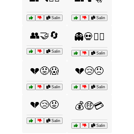
Salin
Salin
👥🤝🔄
👻💀🧟‍♂️
Salin
Salin
💔😡😱
💔😢😠
Salin
Salin
💔😢😡
💰🤑💳
Salin
Salin