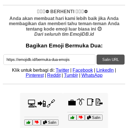
✋🏻🛑⛔️ BERHENTI ✋🏻🛑⛔️
Anda akan membuat hari kami lebih baik jika Anda
membagikan dan memberi tahu teman-teman Anda
tentang kode emoji luar biasa ini 😊
Dari seluruh tim EmojiDB.id
Bagikan Emoji Bermuka Dua:
Salin URL
Klik untuk berbagi di:
Twitter
|
Facebook
|
LinkedIn
|
Pinterest
|
Reddit
|
Tumblr
|
WhatsApp
💼👔📑📝
💻📲🔗
Salin
Salin