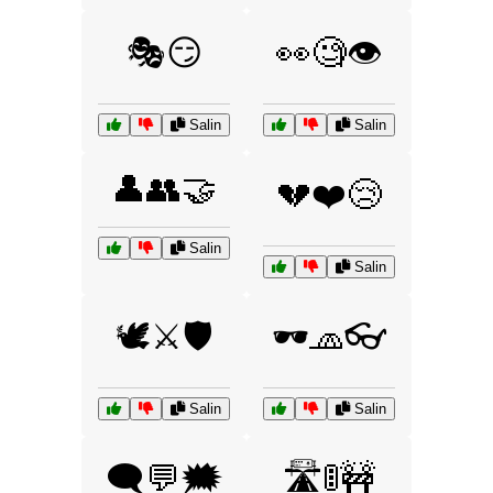
🎭😏
👀🧐👁️
Salin
Salin
👤👥🤝
💔❤️😢
Salin
Salin
🕊️⚔️🛡️
🕶️🧢👓
Salin
Salin
🗨️💬🗯️
🛣️🚦🚧