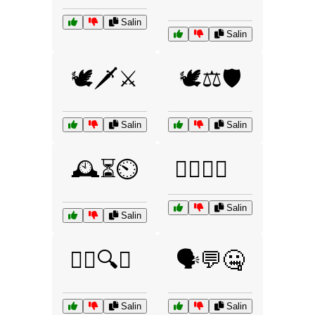
Salin
Salin
🕊️🗡️⚔️
🕊️⚖️🛡️
Salin
Salin
🕰️⏳⏲️
🕵️‍♀️🔎📖
Salin
Salin
🕵️‍♂️🔍🤥
🗣️💬🤐
Salin
Salin