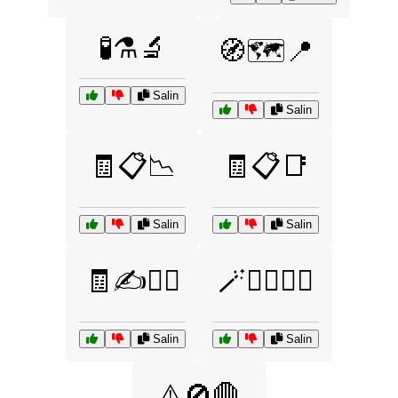
🧪⚗️🔬
🧭🗺️📍
Salin
Salin
🧾📋📉
🧾📋📑
Salin
Salin
🧾✍️🕵️‍♀️
🪄🧙‍♀️🧝‍♂️
Salin
Salin
⚠️🚫🛑