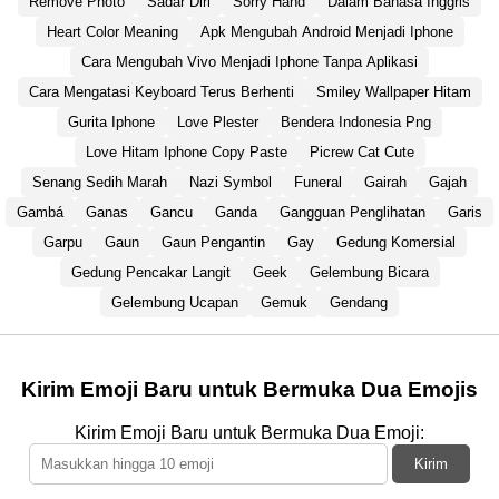
Remove Photo
Sadar Diri
Sorry Hand
Dalam Bahasa Inggris
Heart Color Meaning
Apk Mengubah Android Menjadi Iphone
Cara Mengubah Vivo Menjadi Iphone Tanpa Aplikasi
Cara Mengatasi Keyboard Terus Berhenti
Smiley Wallpaper Hitam
Gurita Iphone
Love Plester
Bendera Indonesia Png
Love Hitam Iphone Copy Paste
Picrew Cat Cute
Senang Sedih Marah
Nazi Symbol
Funeral
Gairah
Gajah
Gambá
Ganas
Gancu
Ganda
Gangguan Penglihatan
Garis
Garpu
Gaun
Gaun Pengantin
Gay
Gedung Komersial
Gedung Pencakar Langit
Geek
Gelembung Bicara
Gelembung Ucapan
Gemuk
Gendang
Kirim Emoji Baru untuk Bermuka Dua Emojis
Kirim Emoji Baru untuk Bermuka Dua Emoji:
Kirim