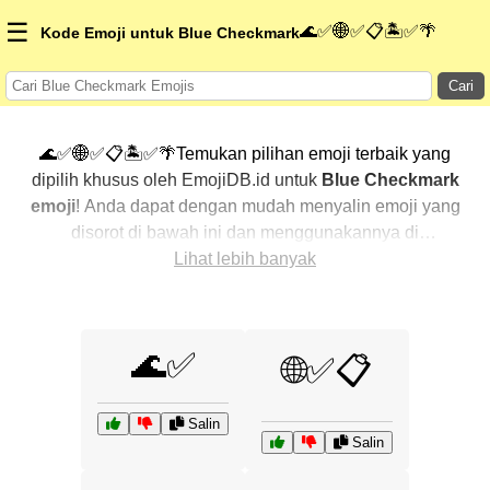
☰
🌊✅🌐✅📋🏝️✅🌴
Kode Emoji untuk Blue Checkmark
Cari
🌊✅🌐✅📋🏝️✅🌴Temukan pilihan emoji terbaik yang
dipilih khusus oleh EmojiDB.id untuk
Blue Checkmark
emoji
! Anda dapat dengan mudah menyalin emoji yang
disorot di bawah ini dan menggunakannya di
percakapan Anda untuk menambahkan sentuhan
Lihat lebih banyak
pribadi. Kami telah mengurutkan emoji-emoji terkait
dengan menampilkan yang paling populer terlebih
dahulu. Ingin lebih banyak pilihan? Jelajahi kategori
🌊✅
🌐✅📋
lainnya untuk menemukan cara baru dalam
mengekspresikan
Blue Checkmark dengan emoji
.
Salin
Salin