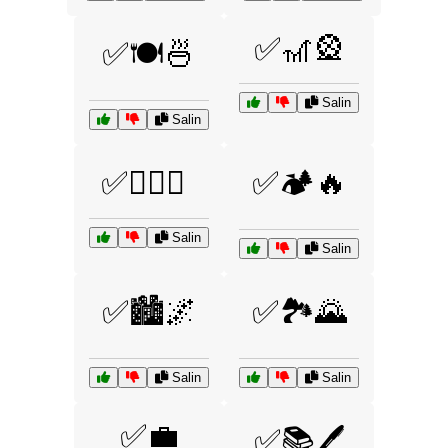
✅🎢🎡
✅🍽️🍜
Salin
Salin
✅🏄‍♂️🌊
✅🏕️🔥
Salin
Salin
✅🏙️🌌
✅🏞️🌄
Salin
Salin
✅💼
✅📚🖊️