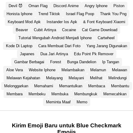
Devil 😈
Oman Flag
Discord Anime
Angry Iphone
Piston
Honista Iphone
Trend Tiktok
Israel Flag Poop
Thank You Png
Keyboard Mod Apk
Instander Ios Apk
& Font Keyboard Xiaomi
Beaver
Cubit Artinya
Cocaine
Cat Game Download
Tutorial Mengubah Android Menjadi Iphone
Cartwheel
Kode Di Laptop
Cara Membuat Dari Foto
Yang Jarang Digunakan
Japanes
Dua Jari Artinya
Edu Point Pk Remover
Gambar Berbagai
Forest
Bunga Dandelion
Ip Tangan
Aloe Vera
Website Iphone
Melambaikan
Melamun
Melawan
Melawan Kejahatan
Melayang
Melayani
Melihat
Melindungi
Melonggarkan
Memahami
Memantulkan
Membaca
Membantu
Membara
Membeku
Membuka
Membungkuk
Memecahkan
Meminta Maaf
Memo
Kirim Emoji Baru untuk Blue Checkmark
Emojis