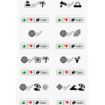
🏝️✅🌴
🏞️✅🌅
Salin
Salin
🔵✅
🔵✅🌈
Salin
Salin
🔵✅🌺🌴
🔵✅🍹
Salin
Salin
🔵✅🏖️🌞
🔷✅🌊🏖️
Salin
Salin