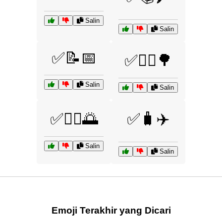
Salin
Salin
✅📝📅
✅🚴‍♂️🌳
Salin
Salin
✅🧘‍♀️🌅
✅🧳✈️
Salin
Salin
Emoji Terakhir yang Dicari