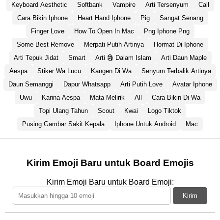
Keyboard Aesthetic
Softbank
Vampire
Arti Tersenyum
Call
Cara Bikin Iphone
Heart Hand Iphone
Pig
Sangat Senang
Finger Love
How To Open In Mac
Png Iphone Png
Some Best Remove
Merpati Putih Artinya
Hormat Di Iphone
Arti Tepuk Jidat
Smart
Arti 🗿 Dalam Islam
Arti Daun Maple
Aespa
Stiker Wa Lucu
Kangen Di Wa
Senyum Terbalik Artinya
Daun Semanggi
Dapur Whatsapp
Arti Putih Love
Avatar Iphone
Uwu
Karina Aespa
Mata Melirik
All
Cara Bikin Di Wa
Topi Ulang Tahun
Scout
Kwai
Logo Tiktok
Pusing Gambar Sakit Kepala
Iphone Untuk Android
Mac
Kirim Emoji Baru untuk Board Emojis
Kirim Emoji Baru untuk Board Emoji:
Kirim