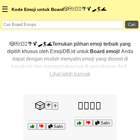
☰
🎲🃏🀄🏄‍♀️🌴🍹🛹🏄🌊
Kode Emoji untuk Board
Cari
🎲🃏🀄🏄‍♀️🌴🍹🛹🏄🌊Temukan pilihan emoji terbaik yang
dipilih khusus oleh EmojiDB.id untuk
Board emoji
! Anda
dapat dengan mudah menyalin emoji yang disorot di
bawah ini dan menggunakannya di percakapan Anda
untuk menambahkan sentuhan pribadi. Kami telah
Lihat lebih banyak
mengurutkan emoji-emoji terkait dengan menampilkan
yang paling populer terlebih dahulu. Ingin lebih banyak
pilihan? Jelajahi kategori lainnya untuk menemukan cara
🎲🃏🀄
🏄‍♀️🌴🍹
baru dalam mengekspresikan
Board dengan emoji
.
Salin
Salin