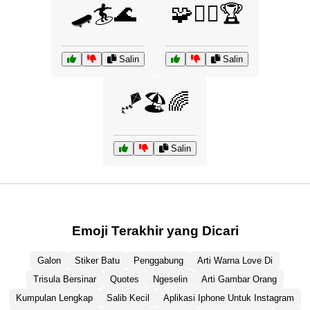
🛹🏄🌊
🧩🧗‍♂️🏆
Salin
Salin
🪁🏖️🌈
Salin
Emoji Terakhir yang Dicari
Galon
Stiker Batu
Penggabung
Arti Warna Love Di
Trisula Bersinar
Quotes
Ngeselin
Arti Gambar Orang
Kumpulan Lengkap
Salib Kecil
Aplikasi Iphone Untuk Instagram