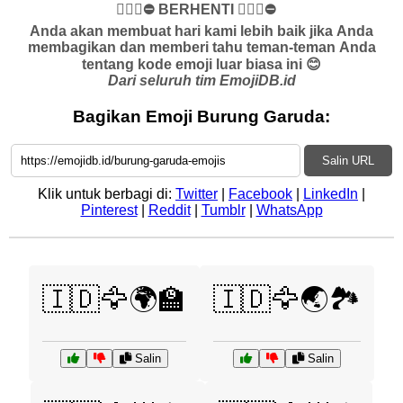
✋🏻🛑⛔️ BERHENTI ✋🏻🛑⛔️
Anda akan membuat hari kami lebih baik jika Anda
membagikan dan memberi tahu teman-teman Anda
tentang kode emoji luar biasa ini 😊
Dari seluruh tim EmojiDB.id
Bagikan Emoji Burung Garuda:
Salin URL
Klik untuk berbagi di:
Twitter
|
Facebook
|
LinkedIn
|
Pinterest
|
Reddit
|
Tumblr
|
WhatsApp
🇮🇩🦅🌍🏫
🇮🇩🦅🌏🏞️
Salin
Salin