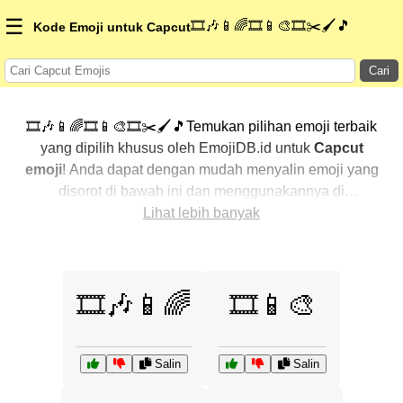
☰
🎞️🎶📱🌈🎞️📱🎨🎞️✂️🖌️🎵
Kode Emoji untuk Capcut
Cari
🎞️🎶📱🌈🎞️📱🎨🎞️✂️🖌️🎵Temukan pilihan emoji terbaik
yang dipilih khusus oleh EmojiDB.id untuk
Capcut
emoji
! Anda dapat dengan mudah menyalin emoji yang
disorot di bawah ini dan menggunakannya di
percakapan Anda untuk menambahkan sentuhan
Lihat lebih banyak
pribadi. Kami telah mengurutkan emoji-emoji terkait
dengan menampilkan yang paling populer terlebih
dahulu. Ingin lebih banyak pilihan? Jelajahi kategori
🎞️🎶📱🌈
🎞️📱🎨
lainnya untuk menemukan cara baru dalam
mengekspresikan
Capcut dengan emoji
.
Salin
Salin