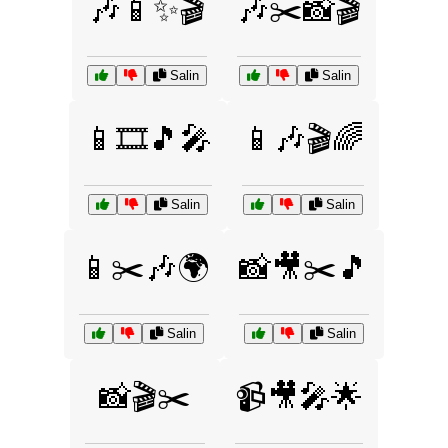
🎶📱✨🎬
🎶✂️📸🎬
Salin
Salin
📱🎞️🎵🎤
📱🎶🎬🌈
Salin
Salin
📱✂️🎶🌍
📸🎥✂️🎵
Salin
Salin
📸🎬✂️
📹🎥🎤🌟