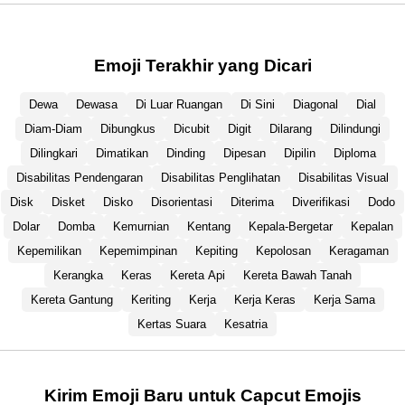
Emoji Terakhir yang Dicari
Dewa
Dewasa
Di Luar Ruangan
Di Sini
Diagonal
Dial
Diam-Diam
Dibungkus
Dicubit
Digit
Dilarang
Dilindungi
Dilingkari
Dimatikan
Dinding
Dipesan
Dipilin
Diploma
Disabilitas Pendengaran
Disabilitas Penglihatan
Disabilitas Visual
Disk
Disket
Disko
Disorientasi
Diterima
Diverifikasi
Dodo
Dolar
Domba
Kemurnian
Kentang
Kepala-Bergetar
Kepalan
Kepemilikan
Kepemimpinan
Kepiting
Kepolosan
Keragaman
Kerangka
Keras
Kereta Api
Kereta Bawah Tanah
Kereta Gantung
Keriting
Kerja
Kerja Keras
Kerja Sama
Kertas Suara
Kesatria
Kirim Emoji Baru untuk Capcut Emojis