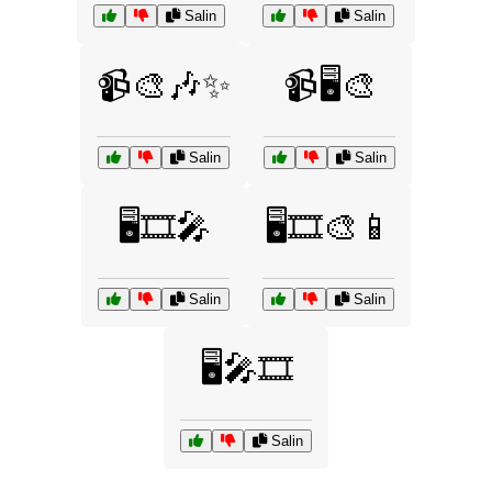
Salin
Salin
📹🎨🎶✨
📹🖥️🎨
Salin
Salin
🖥️🎞️🎤
🖥️🎞️🎨📱
Salin
Salin
🖥️🎤🎞️
Salin