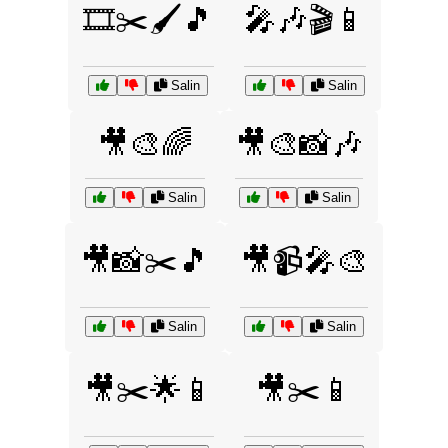
🎞️✂️🖌️🎵
🎤🎶🎬📱
Salin
Salin
🎥🎨🌈
🎥🎨📸🎶
Salin
Salin
🎥📸✂️🎵
🎥📹🎤🎨
Salin
Salin
🎥✂️🌟📱
🎥✂️📱