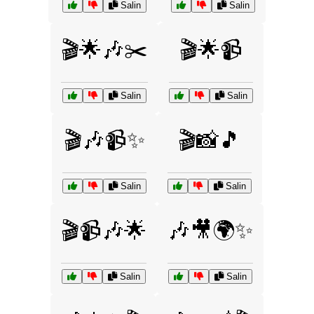
Salin
Salin
🎬🌟🎶✂️
🎬🌟📹
Salin
Salin
🎬🎶📹✨
🎬📸🎵
Salin
Salin
🎬📹🎶🌟
🎶🎥🌍✨
Salin
Salin