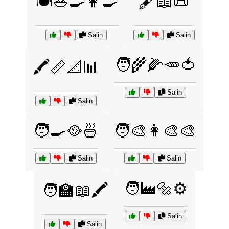
🍽️🥗🍳👩‍🍳
🖋️📖📜
Salin
Salin
🧑‍🌾🌽🥕🍅
🖍️📏📐📊
Salin
Salin
🧑‍🍳🥘🍜
🧑‍🎨👩‍🎨🎨
Salin
Salin
🧑‍🏭🔩⚙️
🧑‍🏫📖🖍️
Salin
Salin