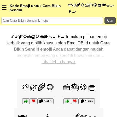
🌱🌿🌾🌻🍰🎂🍪🧁🍽️🥗🍳
Kode Emoji untuk Cara Bikin
☰
Sendiri
👩‍🍳
Cari
🌱🌿🌾🌻🍰🎂🍪🧁🍽️🥗🍳👩‍🍳Temukan pilihan emoji
terbaik yang dipilih khusus oleh EmojiDB.id untuk
Cara
Bikin Sendiri emoji
! Anda dapat dengan mudah
menyalin emoji yang disorot di bawah ini dan
menggunakannya di percakapan Anda untuk
Lihat lebih banyak
menambahkan sentuhan pribadi. Kami telah
mengurutkan emoji-emoji terkait dengan menampilkan
yang paling populer terlebih dahulu. Ingin lebih banyak
🌱🌿🌾🌻
🍰🎂🍪🧁
pilihan? Jelajahi kategori lainnya untuk menemukan cara
baru dalam mengekspresikan
Cara Bikin Sendiri
dengan emoji
.
Salin
Salin