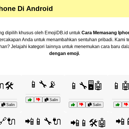
hone Di Android
ng dipilih khusus oleh EmojiDB.id untuk
Cara Memasang Iphon
percakapan Anda untuk menambahkan sentuhan pribadi. Kami t
pilihan? Jelajahi kategori lainnya untuk menemukan cara baru 
dengan emoji
.
📱🔧📡
🛠️
📱🔧🖥️🤖
📱
Salin
Salin
Salin
🔗🔌
📲📱🔧🔌
📲
📲📱🛠️🤖