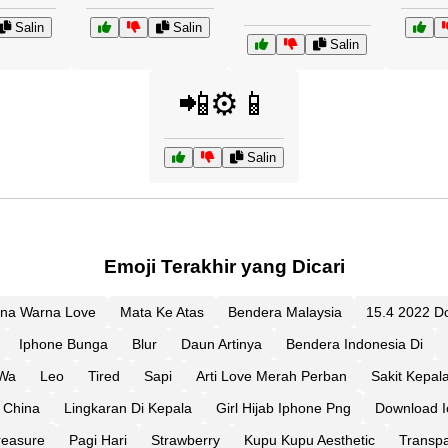
Salin
Salin
Salin
📲⚙️📱
Salin
Emoji Terakhir yang Dicari
na Warna Love
Mata Ke Atas
Bendera Malaysia
15.4 2022 D
Iphone Bunga
Blur
Daun Artinya
Bendera Indonesia Di
 Wa
Leo
Tired
Sapi
Arti Love Merah Perban
Sakit Kepal
China
Lingkaran Di Kepala
Girl Hijab Iphone Png
Download 
reasure
Pagi Hari
Strawberry
Kupu Kupu Aesthetic
Transpa