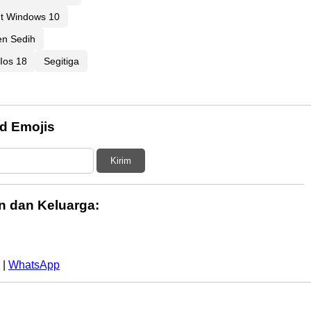
ut Windows 10
n Sedih
Ios 18
Segitiga
d Emojis
Kirim
n dan Keluarga:
|
WhatsApp