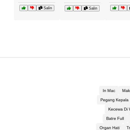
Salin
Salin
In Mac
Mak
Pegang Kepala
Kecewa Di
Batre Full
Organ Hati
T