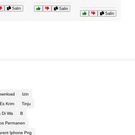
Salin
Salin
Salin
ownload
Izin
Es Krim
Tinju
a Di Wa
B
Ios Permanen
rent Iphone Png