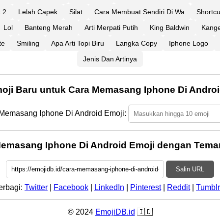
k 2
Lelah Capek
Silat
Cara Membuat Sendiri Di Wa
Shortc
Lol
Banteng Merah
Arti Merpati Putih
King Baldwin
Kange
te
Smiling
Apa Arti Topi Biru
Langka Copy
Iphone Logo
Jenis Dan Artinya
moji Baru untuk Cara Memasang Iphone Di Androi
 Memasang Iphone Di Android Emoji:
emasang Iphone Di Android Emoji dengan Tema
Salin URL
erbagi:
Twitter
|
Facebook
|
LinkedIn
|
Pinterest
|
Reddit
|
Tumblr
© 2024
EmojiDB.id
🇮🇩