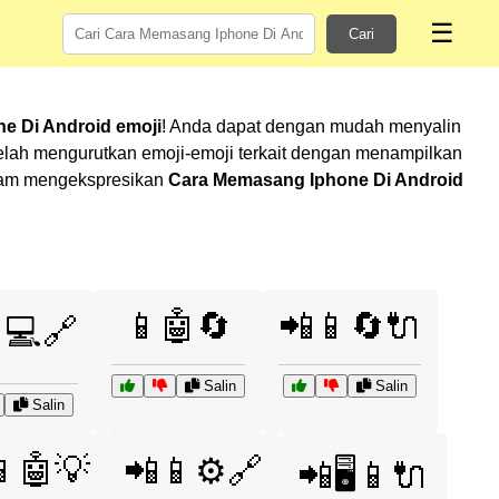
☰
Cari
e Di Android emoji
! Anda dapat dengan mudah menyalin
elah mengurutkan emoji-emoji terkait dengan menampilkan
dalam mengekspresikan
Cara Memasang Iphone Di Android
📱🤖🔄
📲📱🔄🔌
💻🔗
Salin
Salin
Salin
📱🤖💡
📲📱⚙️🔗
📲🖥️📱🔌