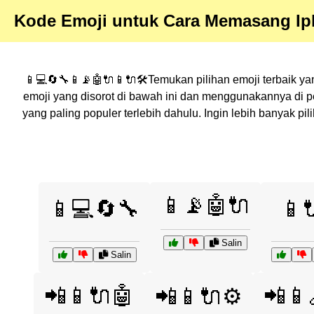
Kode Emoji untuk Cara Memasang Ip
📱💻🔄🔧📱📡🤖🔌📱🔌🛠️Temukan pilihan emoji terbaik ya
emoji yang disorot di bawah ini dan menggunakannya di 
yang paling populer terlebih dahulu. Ingin lebih banyak 
📱📡🤖🔌
📱💻🔄🔧
📱
Salin
Salin
📲📱🔌🤖
📲📱
📲📱🔌⚙️