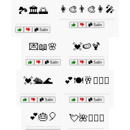
👩‍🎨👨‍🎨👩‍🎤
🏞️🏛️🌅
Salin
Salin
💌📖🌸
💓🍉🍹
Salin
Salin
💓🛳️🌊
💕🍽️🥂👩‍❤️‍👨
Salin
Salin
💕🎂🎈
💘🌺👩‍❤️‍👨