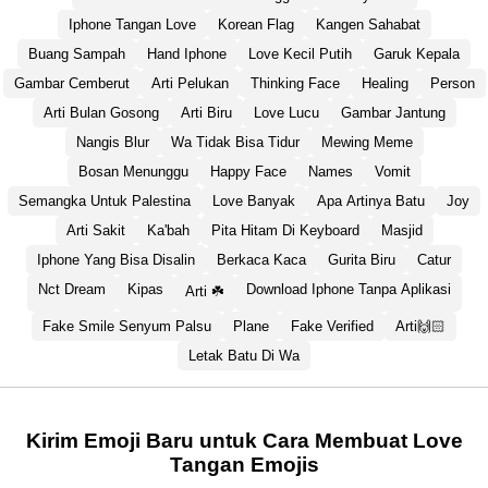
Iphone Tangan Love
Korean Flag
Kangen Sahabat
Buang Sampah
Hand Iphone
Love Kecil Putih
Garuk Kepala
Gambar Cemberut
Arti Pelukan
Thinking Face
Healing
Person
Arti Bulan Gosong
Arti Biru
Love Lucu
Gambar Jantung
Nangis Blur
Wa Tidak Bisa Tidur
Mewing Meme
Bosan Menunggu
Happy Face
Names
Vomit
Semangka Untuk Palestina
Love Banyak
Apa Artinya Batu
Joy
Arti Sakit
Ka'bah
Pita Hitam Di Keyboard
Masjid
Iphone Yang Bisa Disalin
Berkaca Kaca
Gurita Biru
Catur
Nct Dream
Kipas
Download Iphone Tanpa Aplikasi
Arti ☘️
Fake Smile Senyum Palsu
Plane
Fake Verified
Arti🙌🏻
Letak Batu Di Wa
Kirim Emoji Baru untuk Cara Membuat Love
Tangan Emojis