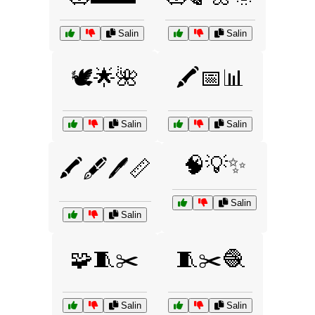
Salin
Salin
🕊️🌟🌺
🖍️📅📊
Salin
Salin
🧠💡✨
🖍️🖋️🖊️📏
Salin
Salin
🧩🧵✂️
🧵✂️🧶
Salin
Salin