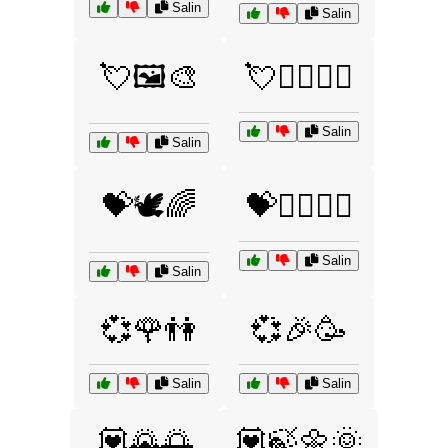
Salin
Salin
💘🖼️🎨
💘🚴‍♂️🚴‍♀️
Salin
Salin
💝🕊️🌈
💝🧘‍♀️🧘‍♂️
Salin
Salin
💞🌹👫
💞🎉🥳
Salin
Salin
💟🌄🌅
💟🍃🌼🌞