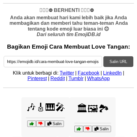
✋🏻🛑⛔️ BERHENTI ✋🏻🛑⛔️
Anda akan membuat hari kami lebih baik jika Anda
membagikan dan memberi tahu teman-teman Anda
tentang kode emoji luar biasa ini 😊
Dari seluruh tim EmojiDB.id
Bagikan Emoji Cara Membuat Love Tangan:
Salin URL
Klik untuk berbagi di:
Twitter
|
Facebook
|
LinkedIn
|
Pinterest
|
Reddit
|
Tumblr
|
WhatsApp
🎶🎸🎹🎤
🏛️🖼️🏞️
Salin
Salin