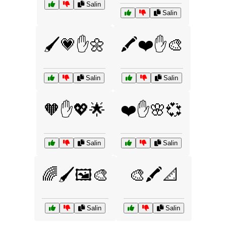
Salin
Salin
🖌️💗✋🌼
🖍️❤️✋🎨
Salin
Salin
🧡✋💖🌟
❤️✋🌸💞
Salin
Salin
🌈🖌️🖼️🎨
🎨🖍️📐
Salin
Salin