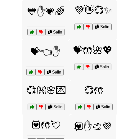
💜👋💞✨
💙✋💗🌈
Salin
Salin
💝🤲🌺💖
💝👈✋
Salin
Salin
💞👐🌸💌
💞🤲
Salin
Salin
💟🤲💘
💟✋🎨💜