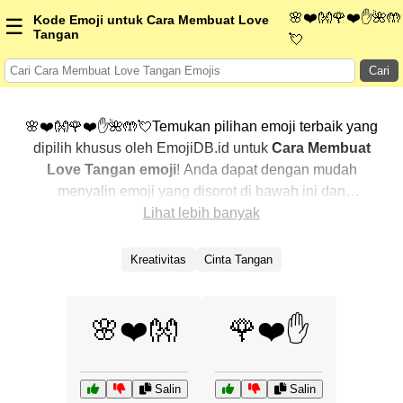
🌸❤️👐🌹❤️✋🌺🤲
Kode Emoji untuk Cara Membuat Love
☰
Tangan
💘
Cari
🌸❤️👐🌹❤️✋🌺🤲💘Temukan pilihan emoji terbaik yang
dipilih khusus oleh EmojiDB.id untuk
Cara Membuat
Love Tangan emoji
! Anda dapat dengan mudah
menyalin emoji yang disorot di bawah ini dan
menggunakannya di percakapan Anda untuk
Lihat lebih banyak
menambahkan sentuhan pribadi. Kami telah
mengurutkan emoji-emoji terkait dengan menampilkan
Kreativitas
Cinta Tangan
yang paling populer terlebih dahulu. Ingin lebih banyak
pilihan? Jelajahi kategori lainnya untuk menemukan cara
baru dalam mengekspresikan
Cara Membuat Love
🌸❤️👐
🌹❤️✋
Tangan dengan emoji
.
Salin
Salin