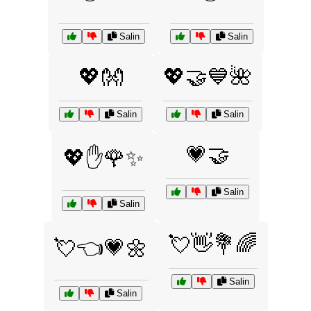
Salin
Salin
💖👐
💖🤝💙🌺
Salin
Salin
💗🤝
💖✋🌹✨
Salin
Salin
💘👋💐🌈
💘👈💗🌼
Salin
Salin