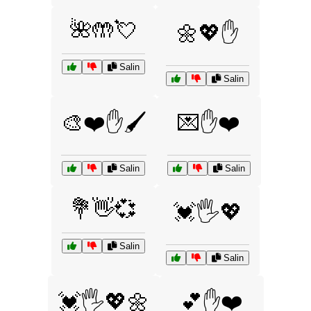
🌺🤲💘
🌼💖✋
Salin
Salin
🎨❤️✋🖌️
💌✋❤️
Salin
Salin
💐👋💞
💓🖐️💖
Salin
Salin
💓🖐️💖🌼
💕✋❤️