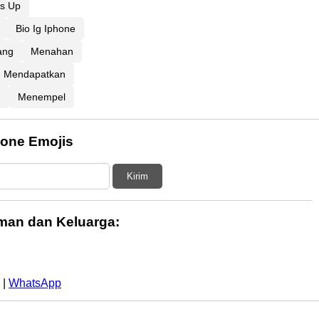
s Up
Bio Ig Iphone
ang
Menahan
Mendapatkan
n
Menempel
hone Emojis
Kirim
man dan Keluarga:
|
WhatsApp