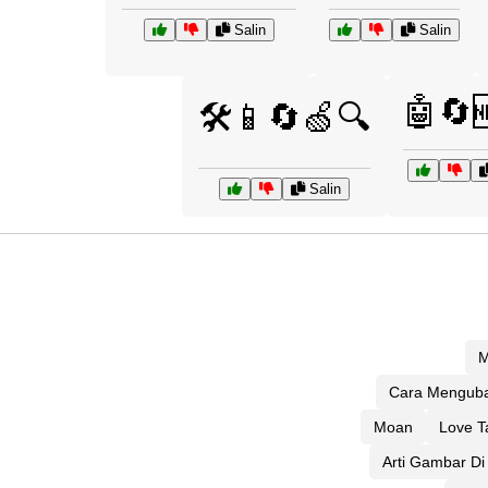
Salin
Salin
🤖🔄
🛠️📱🔄🍏🔍
Salin
M
Cara Menguba
Moan
Love T
Arti Gambar Di