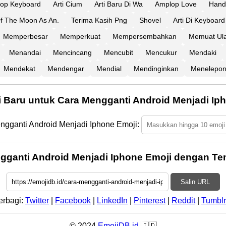
top Keyboard
Arti Cium
Arti Baru Di Wa
Amplop Love
Hand
f The Moon As An.
Terima Kasih Png
Shovel
Arti Di Keyboard
Memperbesar
Memperkuat
Mempersembahkan
Memuat Ul
Menandai
Mencincang
Mencubit
Mencukur
Mendaki
Mendekat
Mendengar
Mendial
Mendinginkan
Menelepo
i Baru untuk Cara Mengganti Android Menjadi Ip
ngganti Android Menjadi Iphone Emoji:
gganti Android Menjadi Iphone Emoji dengan Te
Salin URL
erbagi:
Twitter
|
Facebook
|
LinkedIn
|
Pinterest
|
Reddit
|
Tumblr
© 2024
EmojiDB.id
🇮🇩