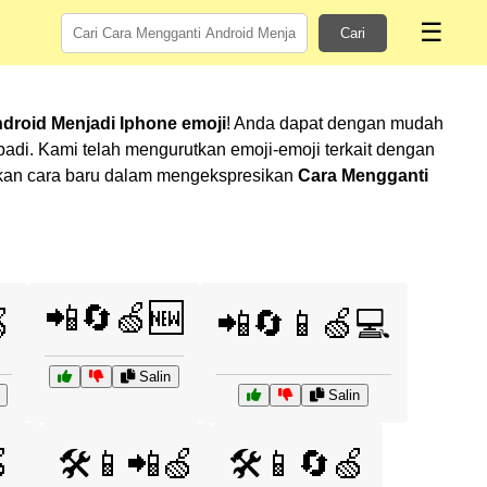
☰
Cari
droid Menjadi Iphone emoji
! Anda dapat dengan mudah
di. Kami telah mengurutkan emoji-emoji terkait dengan
mukan cara baru dalam mengekspresikan
Cara Mengganti
📲🔄🍏🆕

📲🔄📱🍏💻
Salin
Salin

🛠️📱📲🍏
🛠️📱🔄🍏