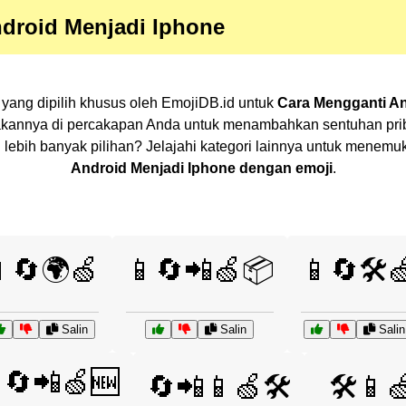
droid Menjadi Iphone
yang dipilih khusus oleh EmojiDB.id untuk
Cara Mengganti An
akannya di percakapan Anda untuk menambahkan sentuhan priba
in lebih banyak pilihan? Jelajahi kategori lainnya untuk mene
Android Menjadi Iphone dengan emoji
.
🔄🌍🍏
📱🔄📲🍏📦
📱🔄🛠️
Salin
Salin
Salin
🔄📲🍏🆕
🔄📲📱🍏🛠️
🛠️📱