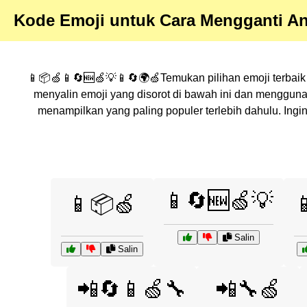
Kode Emoji untuk Cara Mengganti An
📱📦🍏📱🔄🆕🍏💡📱🔄🌍🍏Temukan pilihan emoji terbaik 
menyalin emoji yang disorot di bawah ini dan menggun
menampilkan yang paling populer terlebih dahulu. Ing
📱🔄🆕🍏💡
📱📦🍏

Salin
Salin
📲🔄📱🍏🔧
📲🔧🍏