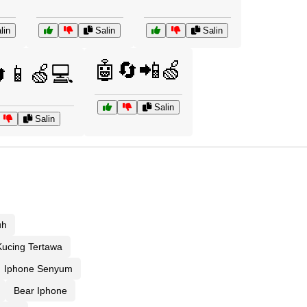
lin
Salin
Salin
🤖🔄📲🍏
📱🍏💻
Salin
Salin
uh
 Kucing Tertawa
Iphone Senyum
Bear Iphone