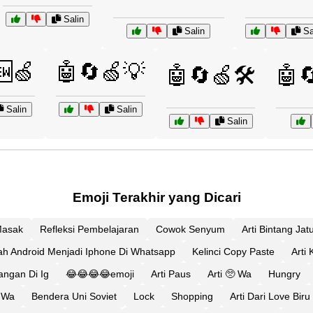
Salin
Salin
Sa
🆕🍏
🤖🔄🍏💡
🤖🔄🍏🛠️
🤖
Salin
Salin
Salin
Emoji Terakhir yang Dicari
asak
Refleksi Pembelajaran
Cowok Senyum
Arti Bintang Jat
h Android Menjadi Iphone Di Whatsapp
Kelinci Copy Paste
Arti
angan Di Ig
😂😂😂😂emoji
Arti Paus
Arti 🥺 Wa
Hungry
 Wa
Bendera Uni Soviet
Lock
Shopping
Arti Dari Love Biru