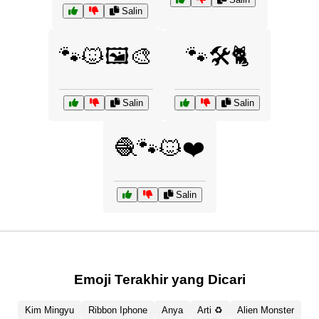
Salin
🐾🐱🖼️🎨
🐾🛠️🐈
Salin
Salin
🧶🐾🐱❤️
Salin
Emoji Terakhir yang Dicari
Kim Mingyu
Ribbon Iphone
Anya
Arti ♻️
Alien Monster