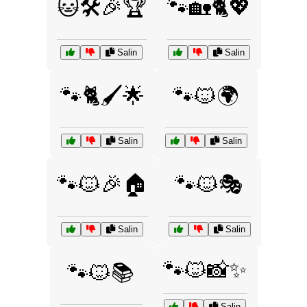
🐱🛠️🎉🏆
🐾🏡🐈💖
Salin
Salin
🐾🐈🖌️🌟
🐾🐱🌍
Salin
Salin
🐾🐱🎉🏠
🐾🐱🎭
Salin
Salin
🐾🐱📸✨
🐾🐱📚
Salin