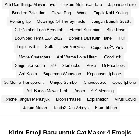
Arti Dari Bunga Mawar Layu
Hukum Memakai Batu
Japanese Love
Bendera Palestine
Clown Png
Wood
Tapak Kaki Kucing
Pointing Up
Meanings Of The Symbols
Jangan Berisik Sssttt
Gif Gambar Lucu Bergerak
Eternal Sunshine
Blue Rose
Download Tema 15.4 2022
Boneka Dari Kain Flanel
Full
Logo Twitter
Sulk
Love Menyala
Coquettes⭒๋𐙚 Pink
Movie Characters
Arti Warna Love Hitam
Goodluck
Shigetaka Kurita
69
Starbucks
Poke
Di Facebook
Arti Koala
Superman Whatsapp
Kepanasan Iphone
3d Meme Transparent
Unique Symbol
Cheesecake
Cewe Iphone
Arti Bunga Mawar Pink
Acorn
^_^ Meaning
Iphone Tangan Menunjuk
Moon Phases
Explanation
Virus Covid
Jarum Merah
Tanda2 Dan Artinya
Blue Ribbon
Kirim Emoji Baru untuk Cat Maker 4 Emojis