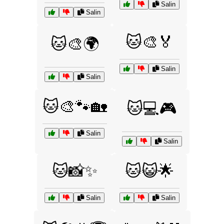
Salin
Salin
🐱🎨🏅
🐱🎨🌍
Salin
Salin
🐱🎨🐾🏡
🐱💻🎮
Salin
Salin
🐱📸✨
🐱😺🌟
Salin
Salin