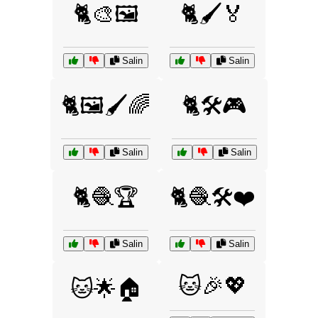
🐈🎨🖼️
🐈🖌️🏅
Salin
Salin
🐈🖼️🖌️🌈
🐈🛠️🎮
Salin
Salin
🐈🧶🏆
🐈🧶🛠️❤️
Salin
Salin
🐱🎉💖
🐱🌟🏠