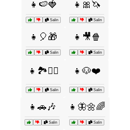
👧🍉🍓
👧🎀🦄
Salin
Salin
👧🎈🎁
👧🎥🍿
Salin
Salin
👧🏞️🚴‍♀️
👧🐶❤️
Salin
Salin
👧🚗🎶
👧🦋🌼🌈
Salin
Salin