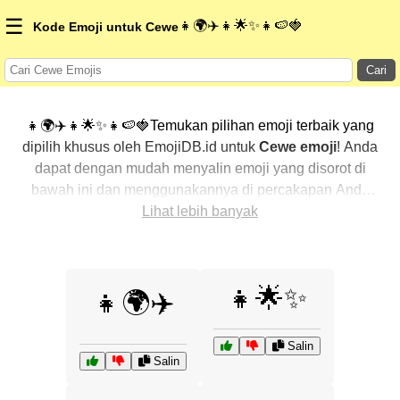
☰
👧🌍✈️👧🌟✨👧🍉🍓
Kode Emoji untuk Cewe
Cari
👧🌍✈️👧🌟✨👧🍉🍓Temukan pilihan emoji terbaik yang
dipilih khusus oleh EmojiDB.id untuk
Cewe emoji
! Anda
dapat dengan mudah menyalin emoji yang disorot di
bawah ini dan menggunakannya di percakapan Anda
untuk menambahkan sentuhan pribadi. Kami telah
Lihat lebih banyak
mengurutkan emoji-emoji terkait dengan menampilkan
yang paling populer terlebih dahulu. Ingin lebih banyak
pilihan? Jelajahi kategori lainnya untuk menemukan cara
👧🌟✨
👧🌍✈️
baru dalam mengekspresikan
Cewe dengan emoji
.
Salin
Salin