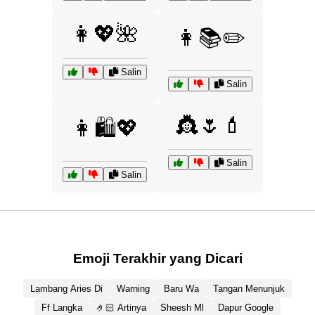
👩💖🌺
👩📚✏️
Salin
Salin
👸🌷💄
👩🛍️💖
Salin
Salin
Emoji Terakhir yang Dicari
Lambang Aries Di
Warning
Baru Wa
Tangan Menunjuk
Ff Langka
🤌🏻 Artinya
Sheesh Ml
Dapur Google