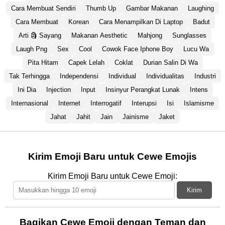
Cara Membuat Sendiri
Thumb Up
Gambar Makanan
Laughing
Cara Membuat
Korean
Cara Menampilkan Di Laptop
Badut
Arti 🗿 Sayang
Makanan Aesthetic
Mahjong
Sunglasses
Laugh Png
Sex
Cool
Cowok Face Iphone Boy
Lucu Wa
Pita Hitam
Capek Lelah
Coklat
Durian Salin Di Wa
Tak Terhingga
Independensi
Individual
Individualitas
Industri
Ini Dia
Injection
Input
Insinyur Perangkat Lunak
Intens
Internasional
Internet
Interrogatif
Interupsi
Isi
Islamisme
Jahat
Jahit
Jain
Jainisme
Jaket
Kirim Emoji Baru untuk Cewe Emojis
Kirim Emoji Baru untuk Cewe Emoji:
Kirim
Bagikan Cewe Emoji dengan Teman dan