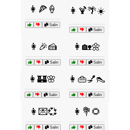
👩🍕🍦
👩🍹🌴☀️
Salin
Salin
👩🎉🍰
👩🏡🌼
Salin
Salin
👩🏰🌸
👩👜💅👠
Salin
Salin
👩💌💞
👩💐🌻
Salin
Salin