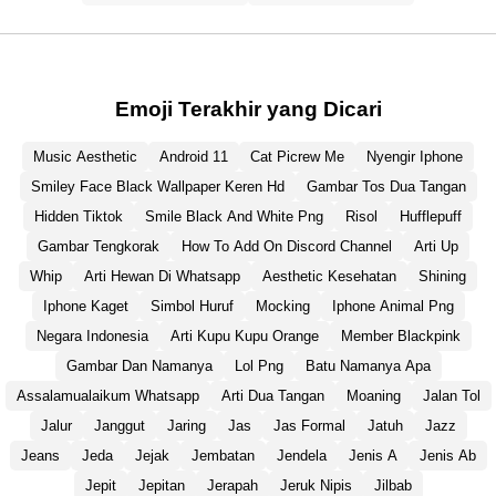
Emoji Terakhir yang Dicari
Music Aesthetic
Android 11
Cat Picrew Me
Nyengir Iphone
Smiley Face Black Wallpaper Keren Hd
Gambar Tos Dua Tangan
Hidden Tiktok
Smile Black And White Png
Risol
Hufflepuff
Gambar Tengkorak
How To Add On Discord Channel
Arti Up
Whip
Arti Hewan Di Whatsapp
Aesthetic Kesehatan
Shining
Iphone Kaget
Simbol Huruf
Mocking
Iphone Animal Png
Negara Indonesia
Arti Kupu Kupu Orange
Member Blackpink
Gambar Dan Namanya
Lol Png
Batu Namanya Apa
Assalamualaikum Whatsapp
Arti Dua Tangan
Moaning
Jalan Tol
Jalur
Janggut
Jaring
Jas
Jas Formal
Jatuh
Jazz
Jeans
Jeda
Jejak
Jembatan
Jendela
Jenis A
Jenis Ab
Jepit
Jepitan
Jerapah
Jeruk Nipis
Jilbab