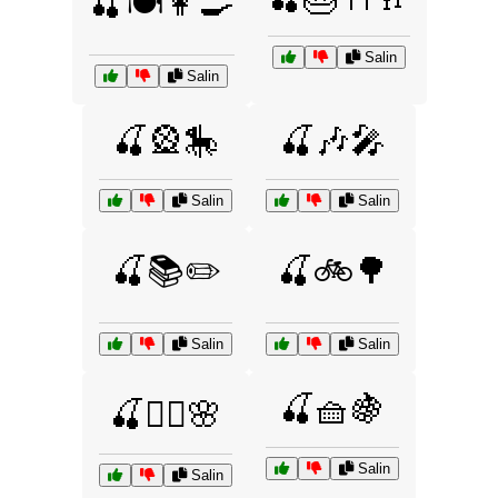
🍒🍽️👩‍🍳
Salin
Salin
🍒🎡🎠
🍒🎶🎤
Salin
Salin
🍒📚✏️
🍒🚲🌳
Salin
Salin
🍒🧺🍇
🍒🧘‍♀️🌸
Salin
Salin