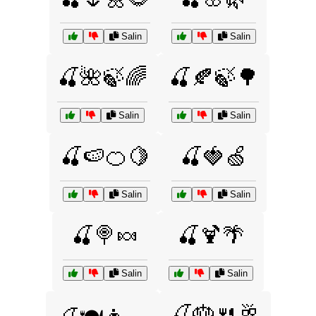
Salin
Salin
🍒🌺🍃🌈
🍒🍂🍃🌳
Salin
Salin
🍒🍉🍊🍋
🍒🍓🍏
Salin
Salin
🍒🍭🍬
🍒🍹🌴
Salin
Salin
🍒🎂🍴🥂