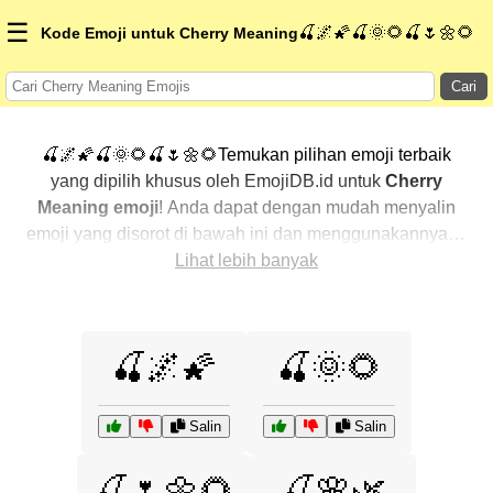
☰
🍒🌌🌠🍒🌞🌻🍒🌷🌼🌻
Kode Emoji untuk Cherry Meaning
Cari
🍒🌌🌠🍒🌞🌻🍒🌷🌼🌻Temukan pilihan emoji terbaik
yang dipilih khusus oleh EmojiDB.id untuk
Cherry
Meaning emoji
! Anda dapat dengan mudah menyalin
emoji yang disorot di bawah ini dan menggunakannya di
percakapan Anda untuk menambahkan sentuhan
Lihat lebih banyak
pribadi. Kami telah mengurutkan emoji-emoji terkait
dengan menampilkan yang paling populer terlebih
dahulu. Ingin lebih banyak pilihan? Jelajahi kategori
🍒🌌🌠
🍒🌞🌻
lainnya untuk menemukan cara baru dalam
mengekspresikan
Cherry Meaning dengan emoji
.
Salin
Salin
🍒🌷🌼🌻
🍒🌸🌿