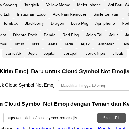
ya Sayang
Jangkrik
Yellow Meme
Melet Iphone
Arti Batu W
 Lidi
Instagram Logo
Apk Najii Remover
Smile Senyum
R
Tembak
Blackberry
Dragon
Love Png
Api Iphone
No
gat
Discord Pack
Panda
Red Flag
Jalan Tol
Jalur
J
rmal
Jatuh
Jazz
Jeans
Jeda
Jejak
Jembatan
Jen
Jenis Ab
Jepit
Jepitan
Jerapah
Jeruk Nipis
Jilbab
Kirim Emoji Baru untuk Cloud Symbol Not Emoji
tuk Cloud Symbol Not Emoji:
n Cloud Symbol Not Emoji dengan Teman dan Ke
Salin URL
erbagi:
Twitter
|
Facebook
|
LinkedIn
|
Pinterest
|
Reddit
|
Tumblr