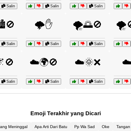
Salin
Salin
Salin
️🚫
🌩️✋
🌪️🌅🚫
🌪️
Salin
Salin
Salin
🚫
☁️🌍🚫
☁️🌞❌
☁
Salin
Salin
Salin
Emoji Terakhir yang Dicari
ang Meninggal
Apa Arti Dari Batu
Pp Wa Sad
Oke
Tangan