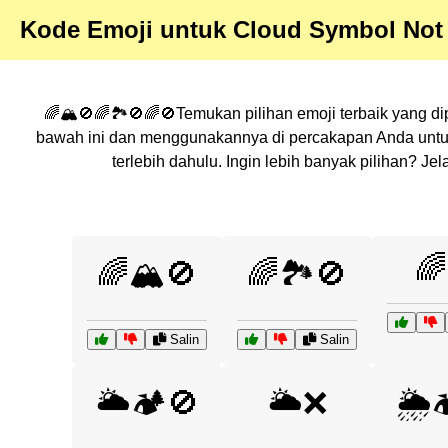
Kode Emoji untuk Cloud Symbol Not
🌈🏔️🚫🌈🏞️🚫🌈🚫Temukan pilihan emoji terbaik yang di
bawah ini dan menggunakannya di percakapan Anda untuk
terlebih dahulu. Ingin lebih banyak pilihan? 
🌈
🌈🏔️🚫
🌈🏞️🚫
Salin
Salin
🌥️🏕️🚫
🌥️❌
🌦️