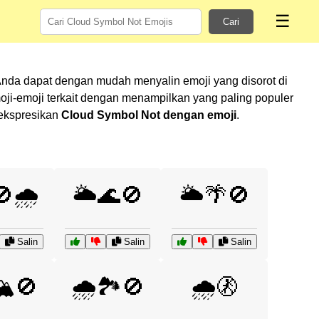
☰
Cari
Anda dapat dengan mudah menyalin emoji yang disorot di
i-emoji terkait dengan menampilkan yang paling populer
gekspresikan
Cloud Symbol Not dengan emoji
.
🚫🌧️
🌥️🌊🚫
🌥️🌴🚫
Salin
Salin
Salin
🏔️🚫
🌧️🏞️🚫
🌧️🚷