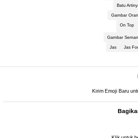
Batu Artin
Gambar Orang
On Top
Gambar Seman
Jas
Jas Fo
Kirim Emoji Baru un
Bagika
Klik untuk b