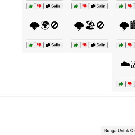
Salin
Salin
🌩️🌍🚫
🌩️🏖️🚫
🌩️
Salin
Salin
☁️
Bunga Untuk Or