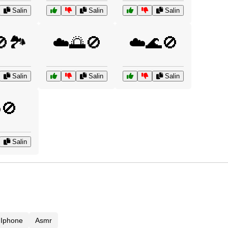
Salin
Salin
Salin
🚫🏞️
☁️🌅🚫
☁️🌊🚫
Salin
Salin
Salin
️🚫
Salin
 Iphone
Asmr