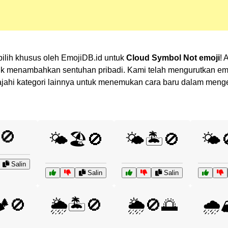
pilih khusus oleh EmojiDB.id untuk
Cloud Symbol Not emoji
! 
 menambahkan sentuhan pribadi. Kami telah mengurutkan emoj
Jelajahi kategori lainnya untuk menemukan cara baru dalam men
🚫
🌤️🏖️🚫
🌤️🏝️🚫
🌤️
Salin
Salin
Salin
️🚫
🌦️🏝️🚫
🌦️🚫🌅
🌧️