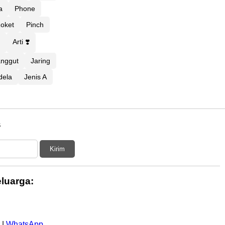
a
Phone
oket
Pinch
d
Arti ❣️
anggut
Jaring
dela
Jenis A
s
Kirim
luarga:
|
WhatsApp