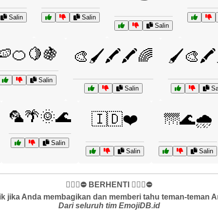
Salin
Salin
Salin
🍉🍊🍋🍇
🎨🖌️🖍️🖍️🌈
🖌️🎨🖍️
Salin
Salin
Sa
🦜🌴🌞🌊
🇮🇩❤️
🌁🌊🌧️
Salin
Salin
Salin
✋🏻🛑⛔️ BERHENTI ✋🏻🛑⛔️
k jika Anda membagikan dan memberi tahu teman-teman And
Dari seluruh tim EmojiDB.id