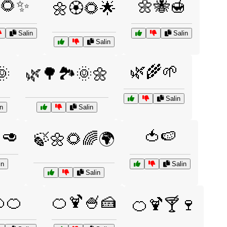
🌻✨
🌼🐝🍯
🌼🏵️🌻🌟
Salin
Salin
Salin
🌿🌾🌱
🌞
🌿🌳🏞️🌞🌼
Salin
n
Salin
🥑
🍅🍉
🍃🌼🌻🌈🌍
in
Salin
Salin
🍊
🍊🍹🍧🍰
🍊🍹🍸🍷