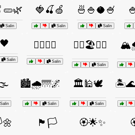
🥒🌿
🍓🍒🍏
🍜🍚🥥🍧

Salin
Salin
Salin
🖤
🏄‍♀️🌊💙
🏄‍♀️🏖️🌊💙
🏔️
Salin
Salin
Salin
🌫️
🏙️🌧️🌁🌌
🏛️🕌🕊️
🏝️
Salin
Salin
Salin
️🌼
🏴🏳️
🏵️🌟✨
