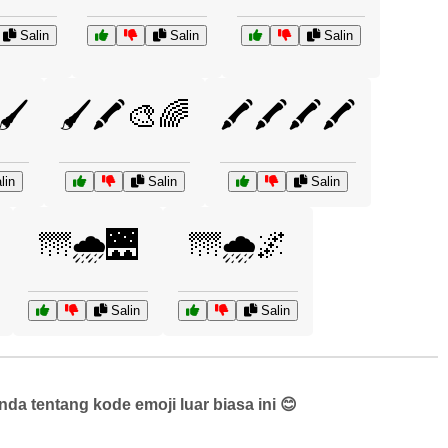
Salin
Salin
Salin
🖌️
🖌️🖍️🎨🌈
🖍️🖍️🖍️🖍️
lin
Salin
Salin
🌁🌧️🌉
🌁🌧️🌌
Salin
Salin
a tentang kode emoji luar biasa ini 😊