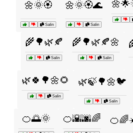
🌼🌟
🌼🌞🏵️
🌼🌞🏵️🌊
Salin
Salin
🌾🌳🌿🍂
🌾🌳🌿🍂🌼
Salin
Salin
🌿🍀🌳🌼🌻
🌿🍃🌳🌼🐦
Salin
Salin
🍊🌅🌞
🍊🌇🌆🌈
🍊🌈☀