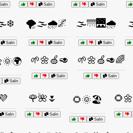
alin
Salin
Salin
️❄️
🌪️🌫️🌧️🌌
🌫️🌁🌉🌧️

Salin
Salin
Salin
🌱🌼🍏🥑
🌱🌼🍏🥑🌈
🌞🌍
Salin
Salin
Salin
💜
🌹🌺🌷
🌻
🌻🌞🏖️
Salin
Salin
Salin