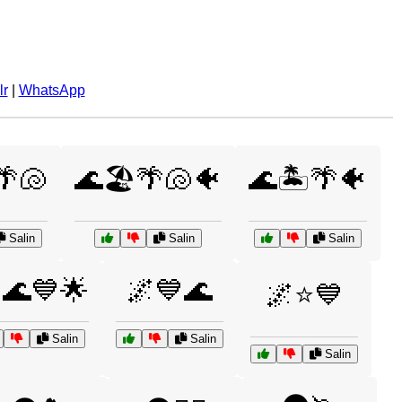
lr
|
WhatsApp
🌴🐚
🌊🏖️🌴🐚🐠
🌊🏝️🌴🐠
Salin
Salin
Salin
🌊💙🌟
🌌💙🌊
🌌⭐💙
Salin
Salin
Salin