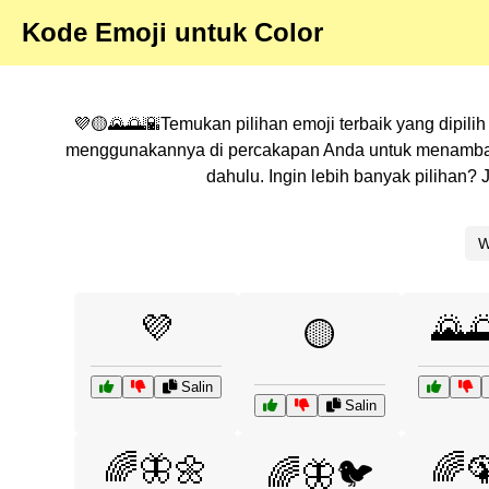
Kode Emoji untuk Color
💜🟡🌄🌅🌇Temukan pilihan emoji terbaik yang dipili
menggunakannya di percakapan Anda untuk menambahka
dahulu. Ingin lebih banyak pilihan
W
💜
🌄
🟡
Salin
Salin
🌈🦋🌼
🌈
🌈🦋🐦