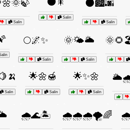
🌑🎇
🌼🌞🍃
🌑🏙️🌆
Salin
Salin
Salin
🌠
🌕🌌✨
🌞🌤️🌥️
🌞🌻
alin
Salin
Salin
🍋🍌
🌟🌼🍯
🌟✨🌼
🌥️
Salin
Salin
Salin
️
🌧️🌊🏝️
🌧️🌧️🌧️🌪️🌈
🌧