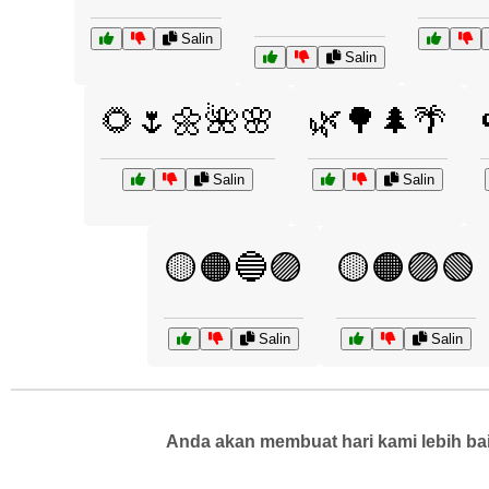
Salin
Salin
🌻🌷🌼🌺🌸
🌿🌳🌲🌴
Salin
Salin
🟡🟠🔵🟣
🟡🟠🟣🟢
Salin
Salin
Anda akan membuat hari kami lebih bai