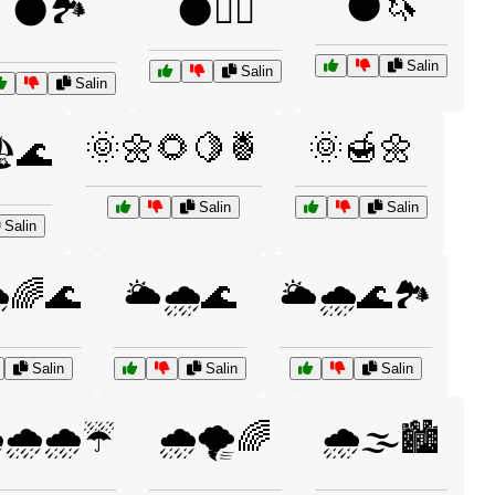
🌑🦄
🌑🏞️
🌑🕵️‍♂️
Salin
Salin
Salin
🌞🌼🌻🍋🍍
🌞🍯🌼
️🌊
Salin
Salin
Salin
️🌈🌊
🌥️🌧️🌊
🌥️🌧️🌊🏞️
Salin
Salin
Salin
️🌧️🌧️☔
🌧️🌪️🌈
🌧️🌫️🏙️