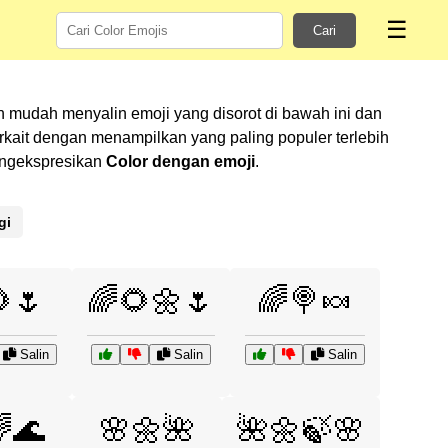
☰
Cari
 mudah menyalin emoji yang disorot di bawah ini dan
ait dengan menampilkan yang paling populer terlebih
mengekspresikan
Color dengan emoji
.
gi
🌷
🌈🌻🌼🌷
🌈🍭🍬
Salin
Salin
Salin
🌊
🌸🌼🌺
🌺🌼🍃🌸