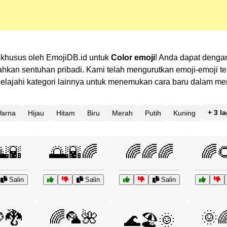
h khusus oleh EmojiDB.id untuk
Color emoji
! Anda dapat dengan
n sentuhan pribadi. Kami telah mengurutkan emoji-emoji terk
? Jelajahi kategori lainnya untuk menemukan cara baru dalam 
+ 3 la
arna
Hijau
Hitam
Biru
Merah
Putih
Kuning
🌇
🌅🌇🌈
🌈🌈🌈
🌈
Salin
Salin
Salin
🐉
🌈🦜🌺
🌞
🌊🏖️🌞