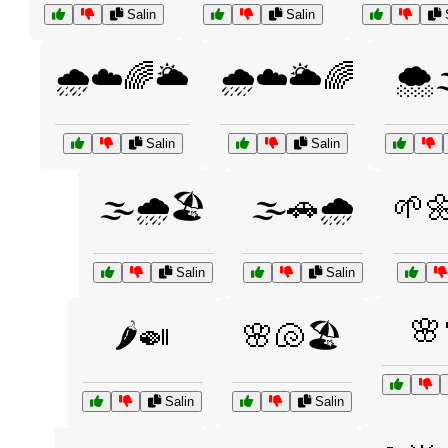
Salin
Salin
S
🌧️☁️🌈🌥️
🌧️☁️🌥️🌈
🌨️
Salin
Salin
🌫️🌧️🏖️
🌫️🚗🌧️
🌱
Salin
Salin
🌸
🌶️🍛
🌸🐚🏖️
Salin
Salin