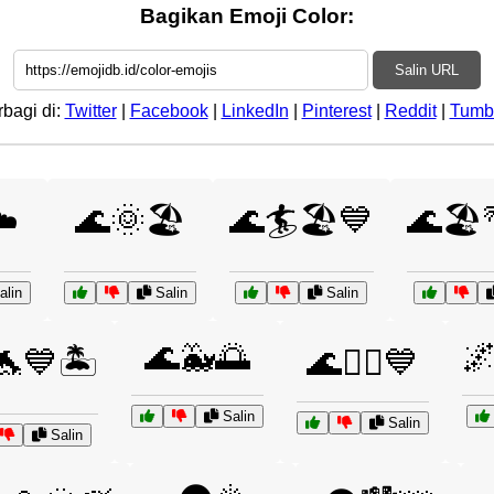
Bagikan Emoji Color:
Salin URL
rbagi di:
Twitter
|
Facebook
|
LinkedIn
|
Pinterest
|
Reddit
|
Tumb
️
🌊🌞🏖️
🌊🏄🏖️💙
🌊🏖️
lin
Salin
Salin
🌊🐳🌅

🐬💙🏝️
🌊🚣‍♂️💙
Salin
Salin
Salin