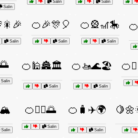
Salin
Salin
Salin
🎇🎉
🍊🎉🎊🎈
🍊🎡🎢🎠
🍊
Salin
Salin
Salin
🌅
🍊🕌🏯🏛️
🍊🚤🌊🏖️
🍊🚴
Salin
Salin
Salin
️🏔️
🍊🧘‍♀️🌅
🍊🧳✈️🌍
🍋🌼
Salin
Salin
Salin