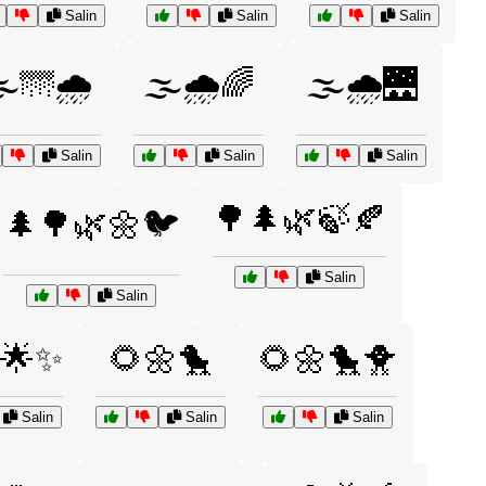
Salin
Salin
Salin
️🌁🌧️
🌫️🌧️🌈
🌫️🌧️🌉
Salin
Salin
Salin
🌳🌲🌿🍃🍂
🌲🌳🌿🌼🐦
Salin
Salin
🌟✨
🌻🌼🐤
🌻🌼🐤🐥
Salin
Salin
Salin