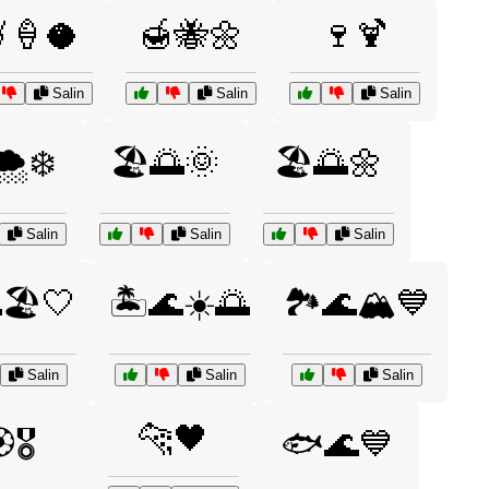
🍦🥥
🍯🐝🌼
🍷🍹
Salin
Salin
Salin
🌨️❄️
🏖️🌅🌞
🏖️🌅🌼
Salin
Salin
Salin
🏖️🤍
🏝️🌊☀️🌅
🏞️🌊🏔️💙
Salin
Salin
Salin
🐆🖤
️🎖️
🐟🌊💙