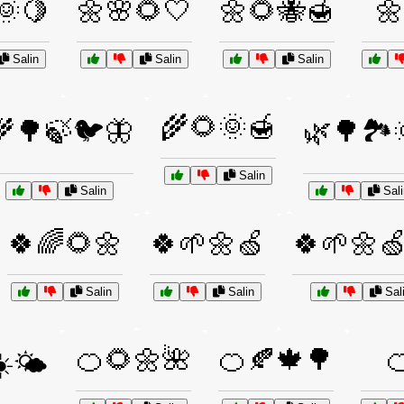
🌞🍋
🌼🌸🌻🤍
🌼🌻🐝🍯

Salin
Salin
Salin
🌾🌻🌞🍯
🌾🌳🍃🐦🦋
🌿🌳🏞️
Salin
Salin
Sali
🍀🌈🌻🌼
🍀🌱🌼🍏
🍀🌱🌼
Salin
Salin
Sal
🍊🌻🌼🌺
🍊🍂🍁🌳

️🌤️