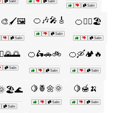
Salin
Salin
Salin
🍊🎶🎤🎸
🎨🖌️🖼️
🍊🏄‍♂️🏖️
Salin
Salin
Salin
‍♀️🌄🌅
🍊🛵🚗🚲
🍊🛶🏕️🔥
Salin
Salin
Salin
🍋🍍🌼🌞
🍋🍯🍌
🌞🏖️🌊
Salin
Salin
Salin