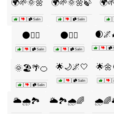
🌍🌱🌞🌼
🌍🌱🌞🌼🍃
🌍
Salin
Salin
🌒🌌
🌑🧙‍♂️
🌑🧛‍♂️
S
Salin
Salin
🌟🌙🌌🤍
🌟🌼
🌞🏖️🌴🍊
Salin
Salin
🌥️🌧️🏞️
🌥️🏞️🌧️🌈
🌧️🌈