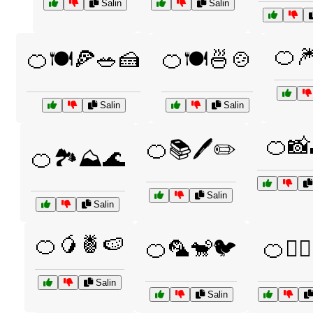
Salin
Salin
🍊
🍊🍽️🍕🥗🍰
🍊🍽️🍜🍲
Salin
Salin
🍊📸
🍊📚🖊️✏️
🍊🏞️⛰️🌊
Salin
Salin
🍊🥭🍍🍉
🍊🦜🐒🐦
🍊🧗‍♂
Salin
Salin