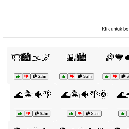
Klik untuk be
🌁🏙️🌫️🌌
🌇🏙️
🌈💙☁
Salin
Salin
Sa
🌊🏝️🐠🌴
🌊🏝️🐠🌴🌞
🌊
Salin
Salin