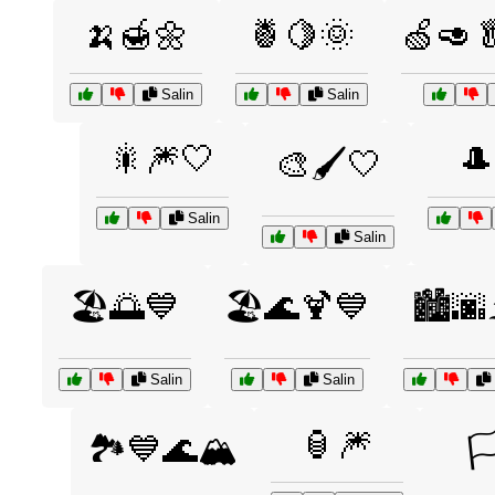
🍌🍯🌼
🍍🍋🌞
🍏🥑
Salin
Salin
🎇🎆🤍
🎩
🎨🖌️🤍
Salin
Salin
🏖️🌅💙
🏖️🌊🍹💙
🏙️🌆
Salin
Salin
🏮🎆
🏞️💙🌊🏔️
