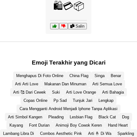
🛍️💳📦
Salin
Emoji Terakhir yang Dicari
Menghapus Di Foto Online
China Flag
Singa
Benar
Arti Arti Love
Makanan Dan Minuman
Arti Semua Love
Arti 🥰 Dari Cewek
Suki
Arti Love Orange
Arti Bahagia
Copas Online
Pp Sad
Tunjuk Jari
Lengkap
Cara Mengganti Android Menjadi Iphone Tanpa Aplikasi
Arti Simbol Kangen
Pleading
Lesbian Flag
Black Cat
Dog
Kayang
Font Durian
Animoji Boy Cowok Keren
Hand Heart
Lambang Libra Di
Combos Aesthetic Pink
Arti 🤞 Di Wa
Sparkling