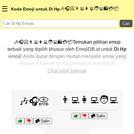
☰
🎶🎧📀👨‍💻👩‍💻🧑‍💻🛍️💳📦
Kode Emoji untuk Di Hp
Cari
🎶🎧📀👨‍💻👩‍💻🧑‍💻🛍️💳📦Temukan pilihan emoji
terbaik yang dipilih khusus oleh EmojiDB.id untuk
Di Hp
emoji
! Anda dapat dengan mudah menyalin emoji yang
disorot di bawah ini dan menggunakannya di
percakapan Anda untuk menambahkan sentuhan
Lihat lebih banyak
pribadi. Kami telah mengurutkan emoji-emoji terkait
dengan menampilkan yang paling populer terlebih
dahulu. Ingin lebih banyak pilihan? Jelajahi kategori
👨‍💻👩‍💻🧑‍💻
🎶🎧📀
lainnya untuk menemukan cara baru dalam
mengekspresikan
Di Hp dengan emoji
.
Salin
Salin