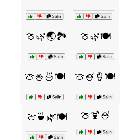
Salin
Salin
🍈🌿🌏🏞️
🍈🌿🍽️
Salin
Salin
🍈🍚🍜🍽️
🍈🍧🍦🍽️
Salin
Salin
🍈🍹🍧
🍈🍵🌿🍽️
Salin
Salin