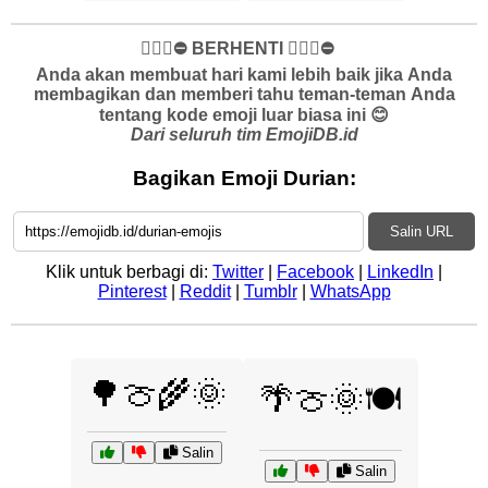
✋🏻🛑⛔️ BERHENTI ✋🏻🛑⛔️
Anda akan membuat hari kami lebih baik jika Anda
membagikan dan memberi tahu teman-teman Anda
tentang kode emoji luar biasa ini 😊
Dari seluruh tim EmojiDB.id
Bagikan Emoji Durian:
Salin URL
Klik untuk berbagi di:
Twitter
|
Facebook
|
LinkedIn
|
Pinterest
|
Reddit
|
Tumblr
|
WhatsApp
🌳🍈🌾🌞
🌴🍈🌞🍽️
Salin
Salin