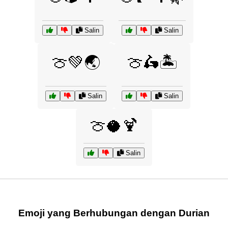
Salin
Salin
🍈💚🌏
🍈🛵🏝️
Salin
Salin
🍈🥥🍹
Salin
Emoji yang Berhubungan dengan Durian