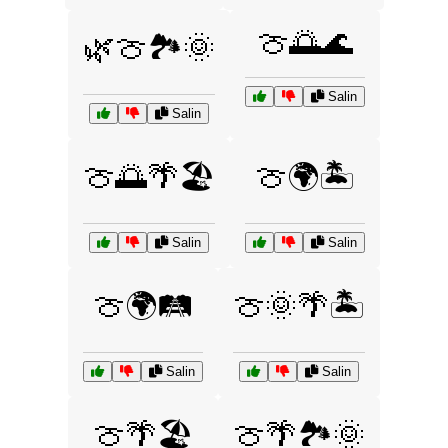
🍈🌅🌊
🌿🍈🏞️🌞
Salin
Salin
🍈🌅🌴🏖️
🍈🌍🏝️
Salin
Salin
🍈🌍🛤️
🍈🌞🌴🏝️
Salin
Salin
🍈🌴🏖️
🍈🌴🏞️🌞