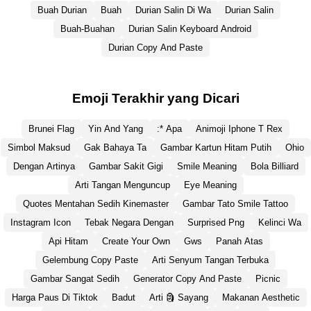
Buah Durian
Buah
Durian Salin Di Wa
Durian Salin
Buah-Buahan
Durian Salin Keyboard Android
Durian Copy And Paste
Emoji Terakhir yang Dicari
Brunei Flag
Yin And Yang
:* Apa
Animoji Iphone T Rex
Simbol Maksud
Gak Bahaya Ta
Gambar Kartun Hitam Putih
Ohio
Dengan Artinya
Gambar Sakit Gigi
Smile Meaning
Bola Billiard
Arti Tangan Menguncup
Eye Meaning
Quotes Mentahan Sedih Kinemaster
Gambar Tato Smile Tattoo
Instagram Icon
Tebak Negara Dengan
Surprised Png
Kelinci Wa
Api Hitam
Create Your Own
Gws
Panah Atas
Gelembung Copy Paste
Arti Senyum Tangan Terbuka
Gambar Sangat Sedih
Generator Copy And Paste
Picnic
Harga Paus Di Tiktok
Badut
Arti 🗿 Sayang
Makanan Aesthetic