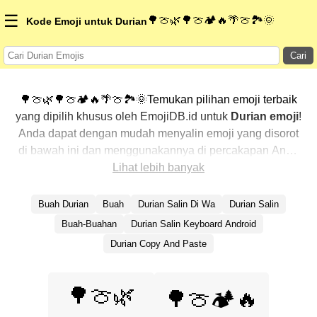
☰
🌳🍈🌿🌳🍈🏕️🔥🌴🍈🏞️🌞
Kode Emoji untuk Durian
Cari
🌳🍈🌿🌳🍈🏕️🔥🌴🍈🏞️🌞Temukan pilihan emoji terbaik
yang dipilih khusus oleh EmojiDB.id untuk
Durian emoji
!
Anda dapat dengan mudah menyalin emoji yang disorot
di bawah ini dan menggunakannya di percakapan Anda
untuk menambahkan sentuhan pribadi. Kami telah
Lihat lebih banyak
mengurutkan emoji-emoji terkait dengan menampilkan
yang paling populer terlebih dahulu. Ingin lebih banyak
Buah Durian
Buah
Durian Salin Di Wa
Durian Salin
pilihan? Jelajahi kategori lainnya untuk menemukan cara
Buah-Buahan
Durian Salin Keyboard Android
baru dalam mengekspresikan
Durian dengan emoji
.
Durian Copy And Paste
🌳🍈🌿
🌳🍈🏕️🔥