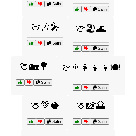
Salin
Salin
🍈🎶🎤
🍈🏖️🌊
Salin
Salin
🍈🏡🌳
🍈👨‍👩‍👧‍👦🍽️
Salin
Salin
🍈💚🥥
🍈📸🌅
Salin
Salin