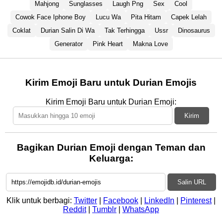
Mahjong
Sunglasses
Laugh Png
Sex
Cool
Cowok Face Iphone Boy
Lucu Wa
Pita Hitam
Capek Lelah
Coklat
Durian Salin Di Wa
Tak Terhingga
Ussr
Dinosaurus
Generator
Pink Heart
Makna Love
Kirim Emoji Baru untuk Durian Emojis
Kirim Emoji Baru untuk Durian Emoji:
Kirim
Bagikan Durian Emoji dengan Teman dan
Keluarga:
Salin URL
Klik untuk berbagi:
Twitter
|
Facebook
|
LinkedIn
|
Pinterest
|
Reddit
|
Tumblr
|
WhatsApp