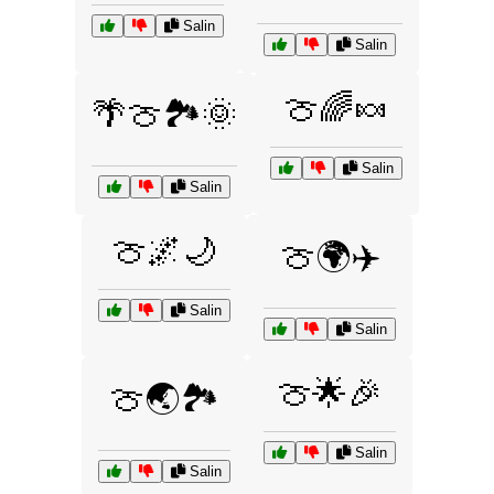
Salin
Salin
🍈🌈🍬
🌴🍈🏞️🌞
Salin
Salin
🍈🌌🌙
🍈🌍✈️
Salin
Salin
🍈🌟🎉
🍈🌏🏞️
Salin
Salin