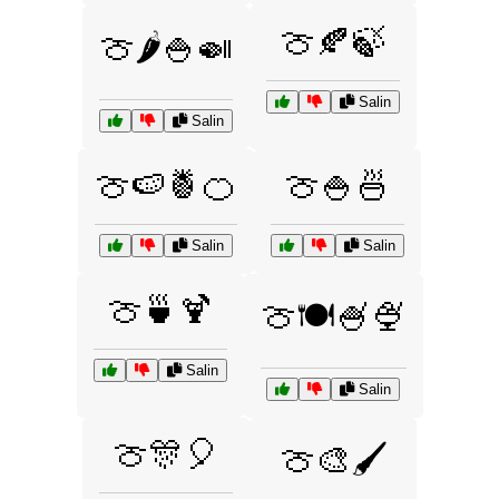
🍈🍂🍃
🍈🌶️🍚🍛
Salin
Salin
🍈🍉🍍🍊
🍈🍚🍜
Salin
Salin
🍈🍵🍹
🍈🍽️🍧🍨
Salin
Salin
🍈🎊🎈
🍈🎨🖌️