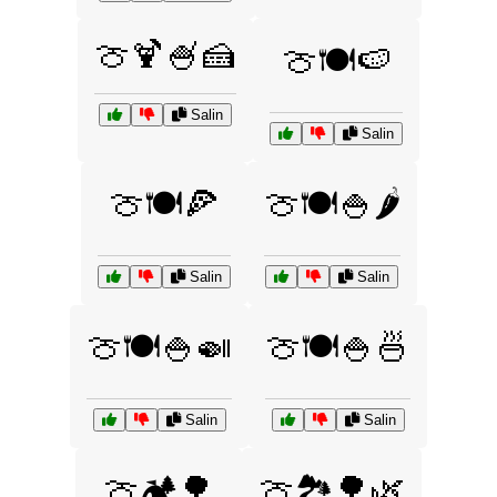
🍈🍹🍧🍰
🍈🍽️🍉
Salin
Salin
🍈🍽️🍕
🍈🍽️🍚🌶️
Salin
Salin
🍈🍽️🍚🍛
🍈🍽️🍚🍜
Salin
Salin
🍈🏕️🌳
🍈🏞️🌳🌿