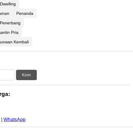
Dwelling
aman
Penanda
Penerbang
antin Pria
unaan Kembali
Kirim
rga:
|
WhatsApp