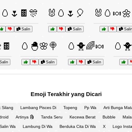
🥚🌷🍫🎊
🐰🥚🌷🎈
🐰🥚🍬🌼
Salin
Salin
Sali
🍫
🥚🐣🌸🍭
🥚🐥🌈🍬
🥚
Salin
Salin
Salin
Emoji Terakhir yang Dicari
 Silang
Lambang Pisces Di
Topeng
Pp Wa
Arti Bunga Mat
droid
Artinya 🗿
Tanda Seru
Kecewa Berat
Bubble
Mala
Salin Wa
Lambung Di Wa
Berduka Cita Di Wa
X
Logo Inst