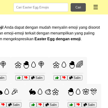
☰
Cari
ji
! Anda dapat dengan mudah menyalin emoji yang disorot
 emoji-emoji terkait dengan menampilkan yang paling
alam mengekspresikan
Easter Egg dengan emoji
.
🍭
🌼🐣🥚🍭
🌼🥚🐣🌈
lin
Salin
Salin
🥚🎉
🐇🥚🎨🌼
🐣🥚🌸🎊
Salin
Salin
Salin