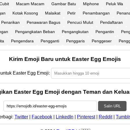
Cubit
Macam Macam
Gambar Batu
Miphone
Peluk Wa
gan
Kotak Kosong
Malaikat
Petir
Penambangan
Penan
Penarikan
Penawaran Bagus
Pencuci Mulut
Pendaftaran
ngan
Pengangkatan Beban
Pengangkutan
Pengantin
Peng
ita
Pengendara
Pengganti
Penggaris
Penggeser
Pengg
Kirim Emoji Baru untuk Easter Egg Emojis
 untuk Easter Egg Emoji:
ikan Easter Egg Emoji dengan Teman dan Kelua
Salin URL
erbagi:
Twitter
|
Facebook
|
LinkedIn
|
Pinterest
|
Reddit
|
Tumblr