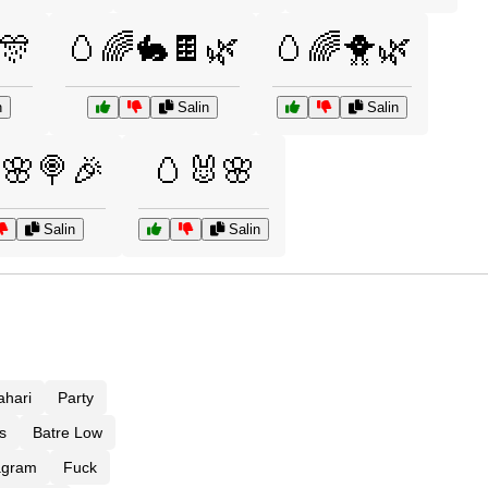
🎊
🥚🌈🐇🍫🌿
🥚🌈🐥🌿
n
Salin
Salin
🌸🍭🎉
🥚🐰🌸
Salin
Salin
ahari
Party
s
Batre Low
agram
Fuck