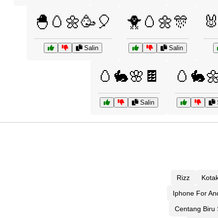
🐣🥚🌼🥳🎈
🐥🥚🌼🎊

Salin
Salin
🥚🐇🌸🍫
🥚🐇
Salin
Rizz
Kotak
Iphone For An
Centang Biru 