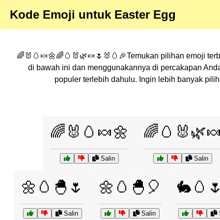
Kode Emoji untuk Easter Egg
🌈🐰🥚🍬🌼🌈🥚🐰🌿🍬🌷🐰🥚🎉Temukan pilihan emoji terba
di bawah ini dan menggunakannya di percakapan Anda
populer terlebih dahulu. Ingin lebih banyak p
🌈🐰🥚🍬🌼
🌈🥚🐰🌿
Salin
Salin
🌼🥚🐣🌷
🌼🥚🐣🎈
🐇🥚
Salin
Salin