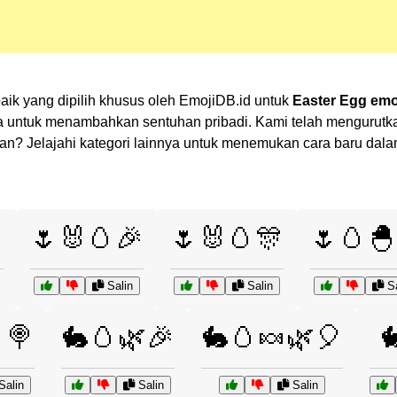
ik yang dipilih khusus oleh EmojiDB.id untuk
Easter Egg emo
 untuk menambahkan sentuhan pribadi. Kami telah mengurutkan
ilihan? Jelajahi kategori lainnya untuk menemukan cara baru d

🌷🐰🥚🎉
🌷🐰🥚🎊
🌷🥚🐣
Salin
Salin
Sa
🍭
🐇🥚🌿🎉
🐇🥚🍬🌿🎈

Salin
Salin
Salin