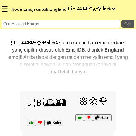
☰
🇬🇧🕰️🏰🌸🌼🌹🍵☕🍪
Kode Emoji untuk England
Cari
🇬🇧🕰️🏰🌸🌼🌹🍵☕🍪Temukan pilihan emoji terbaik
yang dipilih khusus oleh EmojiDB.id untuk
England
emoji
! Anda dapat dengan mudah menyalin emoji yang
disorot di bawah ini dan menggunakannya di
percakapan Anda untuk menambahkan sentuhan
Lihat lebih banyak
pribadi. Kami telah mengurutkan emoji-emoji terkait
dengan menampilkan yang paling populer terlebih
dahulu. Ingin lebih banyak pilihan? Jelajahi kategori
🌸🌼🌹
🇬🇧🕰️🏰
lainnya untuk menemukan cara baru dalam
mengekspresikan
England dengan emoji
.
Salin
Salin