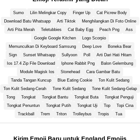
Sumo
Lilin Melingkar Copy
Finger Up
Cat Picrew Body
Download Batu Whatsapp
Arti Tiktok
Menghilangkan Di Foto Online
Arti Pita Merah
Teletubbies
Cat Baby Egg
Peach Png
Ass
Google Google Kitchen
Logo Scorpio
Memunculkan Di Keyboard Samsung
Deep Love
Boneka Bear
Sign
Sunset Whatsapp
Sullyoon
Poll
Arti Dari Hati Hitam
Ios 17.4 Zip File Download
Iphone Rabbit Png
Balon Gelembung
Module Magisk Ios
Stonehead
Cara Gambar Batu
Tanda Tangan Kuncup
Blue Eating Cookie
Ton Kulit Sedang
Ton Kulit Sedang-Cerah
Tone Kulit Sedang
Tone Kulit Sedang-Gelap
Tong
Tongkat
Tongkat Bantu
Tongkat Buta
Tongkat Penguji
Tongkat Penuntun
Tongkat Putih
Tongkat Uji
Top
Topi Cina
Trackball
Trem
Triton
Trolleybus
Tropis
Tua
Kirim Emoji Baru untuk England Emojis