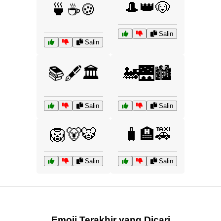
🎩👑🐶
🍵☕🍪
Salin
Salin
📚🖋️🏛️
🚂🌉🏙️
Salin
Salin
🦁🐻🐯
🧳🏨🚕
Salin
Salin
Emoji Terakhir yang Dicari