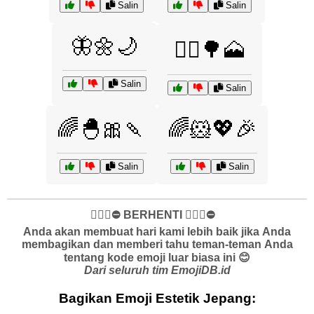
Salin
Salin
🦋🌼🌙
🧘‍♂️🌳🗻
Salin
Salin
🌈🐣🎀🍡
🌈🐹💖🎉
Salin
Salin
✋🏻🛑⛔️ BERHENTI ✋🏻🛑⛔️
Anda akan membuat hari kami lebih baik jika Anda
membagikan dan memberi tahu teman-teman Anda
tentang kode emoji luar biasa ini 😊
Dari seluruh tim EmojiDB.id
Bagikan Emoji Estetik Jepang: