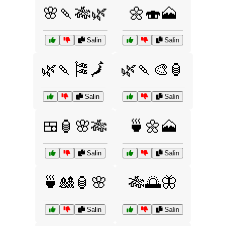
🌸🍡🎋🌿
🌼🍣🗻
Salin
Salin
🌿🍡🎏🗾
🌿🍡🎨🏮
Salin
Salin
🍱🏮🌸🎋
🍵🌼🗻
Salin
Salin
🍵🎎🏮🌸
🎋🌅🦋
Salin
Salin