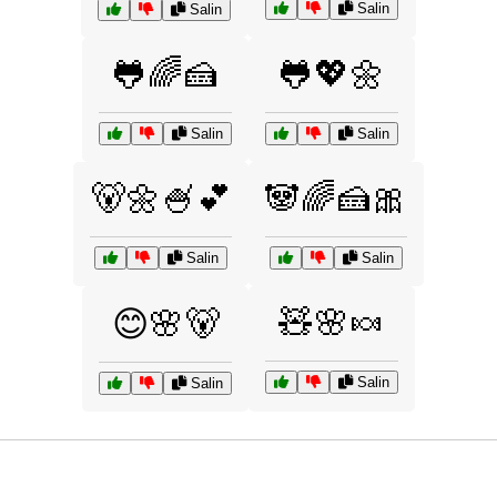
Salin
Salin
🐸🌈🍰
🐸💖🌼
Salin
Salin
🐻🌼🍧💕
🐼🌈🍰🎀
Salin
Salin
🧸🌸🍬
😊🌸🐻
Salin
Salin