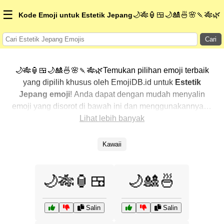
☰
🌙🎋🏮🍱🌙🎎🍜🌸🍡🎋🌿
Kode Emoji untuk Estetik Jepang
Cari
🌙🎋🏮🍱🌙🎎🍜🌸🍡🎋🌿Temukan pilihan emoji terbaik
yang dipilih khusus oleh EmojiDB.id untuk
Estetik
Jepang emoji
! Anda dapat dengan mudah menyalin
emoji yang disorot di bawah ini dan menggunakannya di
percakapan Anda untuk menambahkan sentuhan
Lihat lebih banyak
pribadi. Kami telah mengurutkan emoji-emoji terkait
dengan menampilkan yang paling populer terlebih
Kawaii
dahulu. Ingin lebih banyak pilihan? Jelajahi kategori
lainnya untuk menemukan cara baru dalam
🌙🎋🏮🍱
🌙🎎🍜
mengekspresikan
Estetik Jepang dengan emoji
.
Salin
Salin