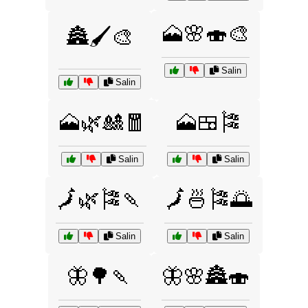
🗻🌸🍣🎨
🏯🖌️🎨
Salin
Salin
🗻🌿🎎🧧
🗻🍱🎏
Salin
Salin
🗾🌿🎏🍡
🗾🍜🎏🌅
Salin
Salin
🦋🌳🍡
🦋🌸🏯🍣