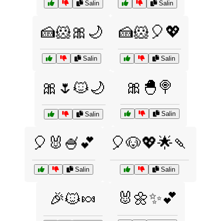
Salin
Salin
🍰🐹🎀🌙
🍰🐹🎈💖
Salin
Salin
🎀🐣🍭
🎀🌷🐱🌙
Salin
Salin
🎈🐰🍧💕
🎈🐶💖🌟🍡
Salin
Salin
🐰🌼✨💕
🎉🐱🍬