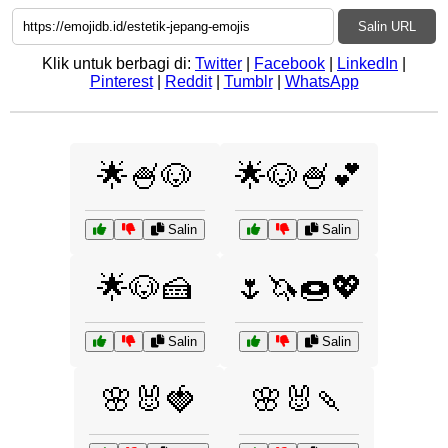
Salin URL
Klik untuk berbagi di:
Twitter
|
Facebook
|
LinkedIn
|
Pinterest
|
Reddit
|
Tumblr
|
WhatsApp
🌟🍧🐶
🌟🐶🍧💕
Salin
Salin
🌟🐶🍰
🌷🦄🍩💖
Salin
Salin
🌸🐰🍓
🌸🐰🍡