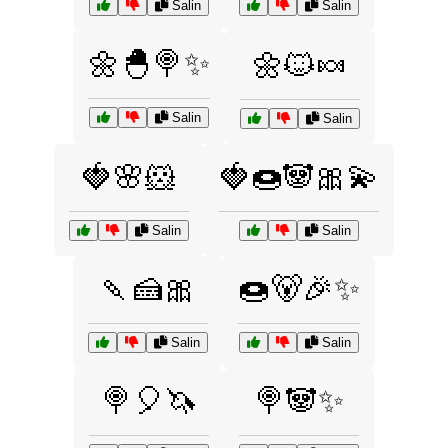
Salin
Salin
🌼🐣🍭✨
🌼🐱🍬
Salin
Salin
🍓🌸🐹
🍓🍩🐼🎀💫
Salin
Salin
🍡🍰🎀
🍩🐻🎉✨
Salin
Salin
🍭🎈🦄
🍭🐼✨