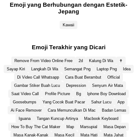
Emoji yang Berhubungan dengan Estetik-
Jepang
Kawaii
Emoji Terakhir yang Dicari
Remove From Video Online Free
2d
Kalung Di Wa
✝
Sayap Kiri
Langkah Di Wa
Semangat Png
Laptop Png
Idea
Di Video Call Whatsapp
Cara Buat Berambut
Official
Gambar Stiker Buah Lucu
Depression
Senyum Air Mata
Saat Video Call
Profile Picture
Bg
Iphone Boy Download
Goosebumps
Yang Cocok Buat Pacar
Sahur Lucu
App
Ai Face Remover
Cara Memunculkan Di Mac
Badan Lemas
Iguana
Tangan Kuncup Artinya
Macbook Keyboard
How To Buy The Cat Maker
Map
Marsupial
Masa Depan
Masa Kanak-Kanak
Masa Kecil
Mata Hati
Mata Jahat