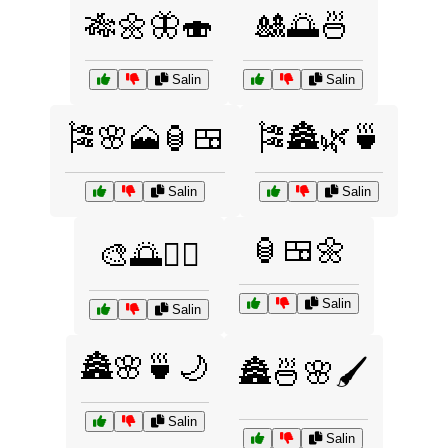
🎋🌼🦋🍣
🎎🌅🍜
Salin
Salin
🎏🌸🗻🏮🍱
🎏🏯🌿🍵
Salin
Salin
🏮🍱🌼
🎨🌅🧘‍♀️
Salin
Salin
🏯🌸🍵🌙
🏯🍜🌸🖌️
Salin
Salin