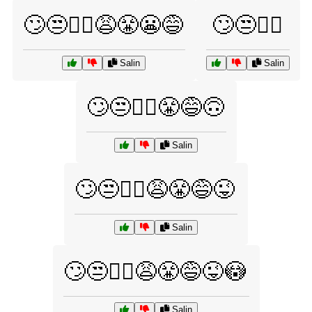
🙄😒🤦‍♂️😩😤😬😅
🙄😒🤷‍♀️
Salin
Salin
🙄😒🤷‍♀️😤😅🙃
Salin
🙄😒🤷‍♂️😩😤😅😜
Salin
🙄😒🤷‍♂️😩😤😅😜😳
Salin