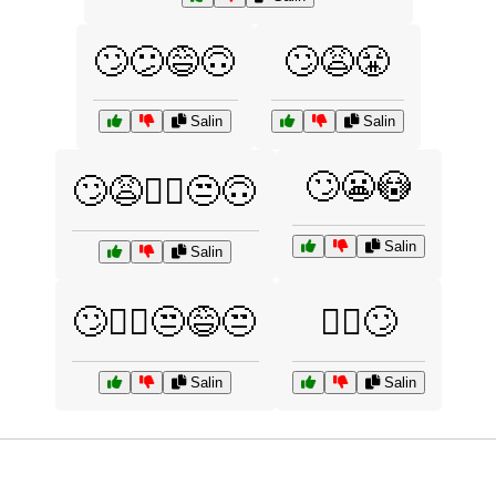
🙄😕😅🙃
🙄😩😤
Salin
Salin
🙄😬😳
🙄😩🤦‍♂️😒🙃
Salin
Salin
🙄🤷‍♂️😒😅😒
🤦‍♀️🙄
Salin
Salin