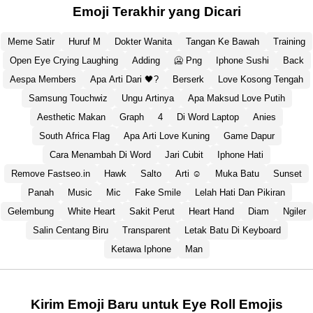
Emoji Terakhir yang Dicari
Meme Satir
Huruf M
Dokter Wanita
Tangan Ke Bawah
Training
Open Eye Crying Laughing
Adding
🥶 Png
Iphone Sushi
Back
Aespa Members
Apa Arti Dari 🖤?
Berserk
Love Kosong Tengah
Samsung Touchwiz
Ungu Artinya
Apa Maksud Love Putih
Aesthetic Makan
Graph
4
Di Word Laptop
Anies
South Africa Flag
Apa Arti Love Kuning
Game Dapur
Cara Menambah Di Word
Jari Cubit
Iphone Hati
Remove Fastseo.in
Hawk
Salto
Arti ☺️
Muka Batu
Sunset
Panah
Music
Mic
Fake Smile
Lelah Hati Dan Pikiran
Gelembung
White Heart
Sakit Perut
Heart Hand
Diam
Ngiler
Salin Centang Biru
Transparent
Letak Batu Di Keyboard
Ketawa Iphone
Man
Kirim Emoji Baru untuk Eye Roll Emojis