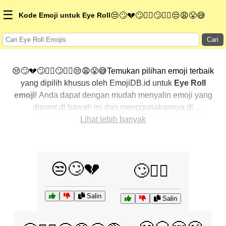
☰
Kode Emoji untuk Eye Roll
😒🙄💔🙄💁‍♂️🙄💁‍♂️😒😩😤😅
Cari
😒🙄💔🙄💁‍♂️🙄💁‍♂️😒😩😤😅Temukan pilihan emoji terbaik
yang dipilih khusus oleh EmojiDB.id untuk
Eye Roll
emoji
! Anda dapat dengan mudah menyalin emoji yang
disorot di bawah ini dan menggunakannya di
percakapan Anda untuk menambahkan sentuhan
Lihat lebih banyak
pribadi. Kami telah mengurutkan emoji-emoji terkait
dengan menampilkan yang paling populer terlebih
dahulu. Ingin lebih banyak pilihan? Jelajahi kategori
😒🙄💔
🙄💁‍♂️
lainnya untuk menemukan cara baru dalam
mengekspresikan
Eye Roll dengan emoji
.
Salin
Salin