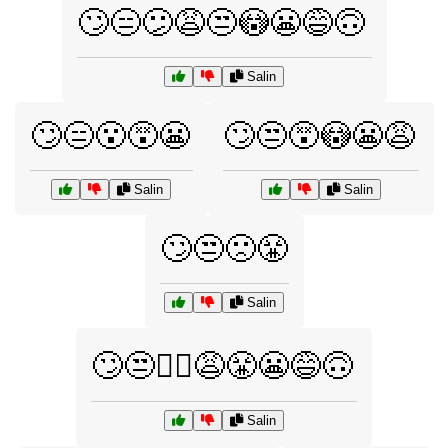
🙄😑😕😩😒😳😬😅🙃
Salin
🙄😑😮😵😬
🙄😒😵😳😬😩
Salin
Salin
🙄😒🙁😤
Salin
🙄😒🤦‍♀️😩😤😬😅🙃
Salin