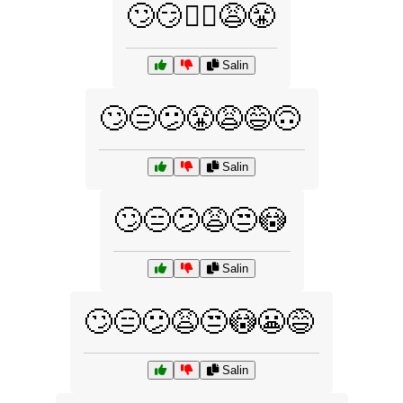
🙄😏🤦‍♀️😩😤
Salin
🙄😑😕😤😩😅🙃
Salin
🙄😑😕😩😒😳
Salin
🙄😑😕😩😒😳😬😅
Salin