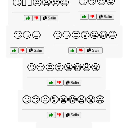
🙄😏😌😜
🙄💁‍♂️😒😩😤😅
Salin
Salin
🙄😏😑
🙄😏😒😵😬😳😩
Salin
Salin
🙄😏😒😵😬😳😩😤
Salin
🙄😏😒😵😬😳😩😤😅
Salin