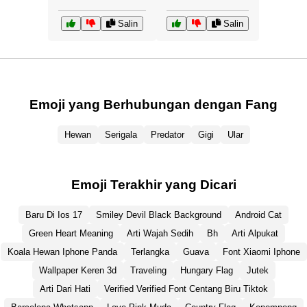
Salin
Salin
Emoji yang Berhubungan dengan Fang
Hewan
Serigala
Predator
Gigi
Ular
Emoji Terakhir yang Dicari
Baru Di Ios 17
Smiley Devil Black Background
Android Cat
Green Heart Meaning
Arti Wajah Sedih
Bh
Arti Alpukat
Koala Hewan Iphone Panda
Terlangka
Guava
Font Xiaomi Iphone
Wallpaper Keren 3d
Traveling
Hungary Flag
Jutek
Arti Dari Hati
Verified Verified Font Centang Biru Tiktok