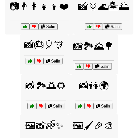
📷👨‍👩‍👧‍👦❤️
📸🌞🌊🏝️🌅
Salin
Salin
📸🎂🎈🎊
📸🏞️🌄🌳
Salin
Salin
📸🏞️🌅🌻
📸👫🌍
Salin
Salin
🖼️📸🌈✨
🖼️🖌️🎉🎨