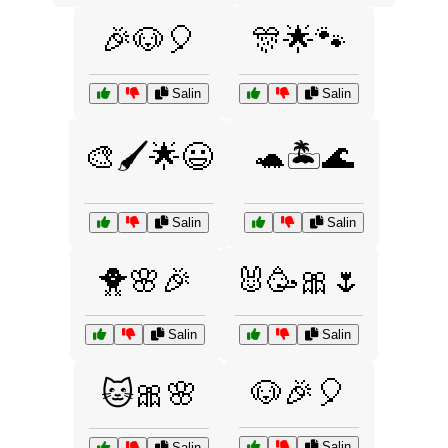
🎉🐶🎈
🎊🌟🐾
Salin
Salin
🎨🖌️🌟😃
🐢🏝️🌊
Salin
Salin
🐥🌸🎉
🐰🥳🎀🌷
Salin
Salin
🐶🎉🎈
🐱🎀🌸
Salin
Salin