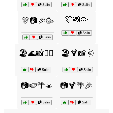
Salin
Salin
🎊📸🥳
🎊📷🎉🥳
Salin
Salin
🏖️🌊📸🏄‍♀️
🏖️🍹📸🌞
Salin
Salin
📷🍉🌴☀️
📷🍹🌴🎉
Salin
Salin