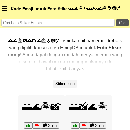
☰
🌅🌊🏝️📸🌅📸🌊🏝️🌟📷🌌
Kode Emoji untuk Foto Stiker
Cari
🌅🌊🏝️📸🌅📸🌊🏝️🌟📷🌌Temukan pilihan emoji terbaik
yang dipilih khusus oleh EmojiDB.id untuk
Foto Stiker
emoji
! Anda dapat dengan mudah menyalin emoji yang
disorot di bawah ini dan menggunakannya di
percakapan Anda untuk menambahkan sentuhan
Lihat lebih banyak
pribadi. Kami telah mengurutkan emoji-emoji terkait
dengan menampilkan yang paling populer terlebih
Stiker Lucu
dahulu. Ingin lebih banyak pilihan? Jelajahi kategori
lainnya untuk menemukan cara baru dalam
mengekspresikan
Foto Stiker dengan emoji
.
🌅🌊🏝️📸
🌅📸🌊🏝️
Salin
Salin