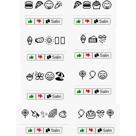
🍔🍕😋🎉
🍕🍔🍟😋
Salin
Salin
🍦🍰🎊
🍦🍉🌞🏄‍♂️
Salin
Salin
🍭🎈😄
🍧🌺😄🏖️
Salin
Salin
🍭🦄✨🌈🎨
🎈🎂🎊🍭
Salin
Salin