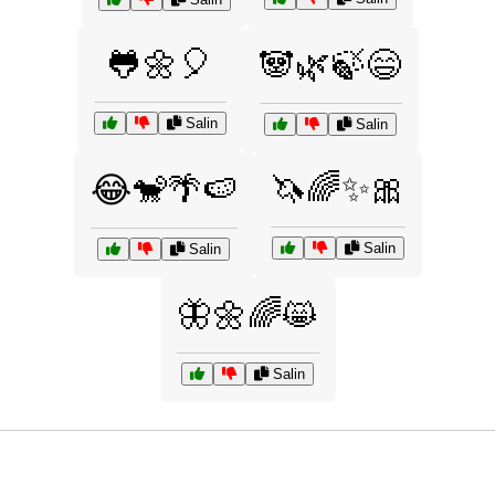
🐸🌼🎈
🐼🌿🍃😄
Salin
Salin
🦄🌈✨🎀
😂🐒🌴🍉
Salin
Salin
🦋🌼🌈😸
Salin