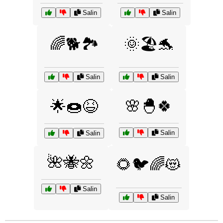
Salin
Salin
🌈🐕🏞️
🌞🏖️🐬
Salin
Salin
🌸🐣🍀
🌟🍩😆
Salin
Salin
🌺🐝🌼
🌻🐦🌈😻
Salin
Salin