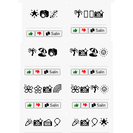
🌟📷🌌
🌴🏄‍♂️📸
Salin
Salin
🌴🏖️📷
🌴📸🏖️🌞
Salin
Salin
🌺🌼📸🌈
🌺📸🌴🌞
Salin
Salin
🎉📸🍰🎈
🎉📸🎈🌟