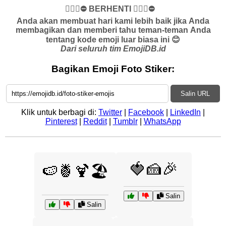
✋🏻🛑⛔️ BERHENTI ✋🏻🛑⛔️
Anda akan membuat hari kami lebih baik jika Anda
membagikan dan memberi tahu teman-teman Anda
tentang kode emoji luar biasa ini 😊
Dari seluruh tim EmojiDB.id
Bagikan Emoji Foto Stiker:
Salin URL
Klik untuk berbagi di:
Twitter
|
Facebook
|
LinkedIn
|
Pinterest
|
Reddit
|
Tumblr
|
WhatsApp
🍓🍰🎉
🍉🍍🍹🏖️
Salin
Salin