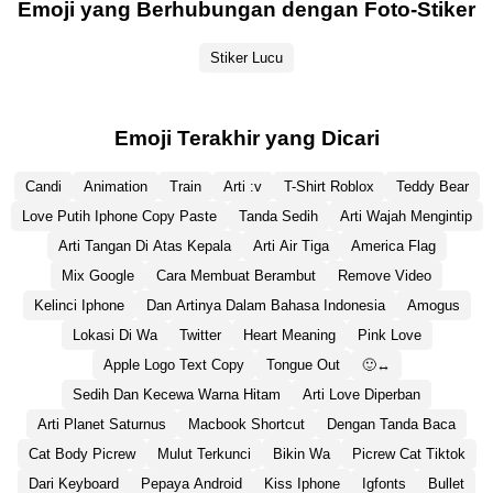
Emoji yang Berhubungan dengan Foto-Stiker
Stiker Lucu
Emoji Terakhir yang Dicari
Candi
Animation
Train
Arti :v
T-Shirt Roblox
Teddy Bear
Love Putih Iphone Copy Paste
Tanda Sedih
Arti Wajah Mengintip
Arti Tangan Di Atas Kepala
Arti Air Tiga
America Flag
Mix Google
Cara Membuat Berambut
Remove Video
Kelinci Iphone
Dan Artinya Dalam Bahasa Indonesia
Amogus
Lokasi Di Wa
Twitter
Heart Meaning
Pink Love
Apple Logo Text Copy
Tongue Out
🙂↔
Sedih Dan Kecewa Warna Hitam
Arti Love Diperban
Arti Planet Saturnus
Macbook Shortcut
Dengan Tanda Baca
Cat Body Picrew
Mulut Terkunci
Bikin Wa
Picrew Cat Tiktok
Dari Keyboard
Pepaya Android
Kiss Iphone
Igfonts
Bullet