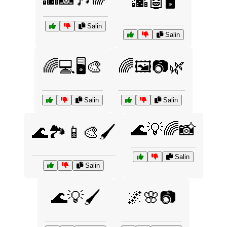
🌇🤖🖥️
Salin
Salin
🌈💻🖥️🎨
🌈🖼️📷🌿
Salin
Salin
🌊💡🌈📸
🌊🏞️📱🎨🖌️
Salin
Salin
🌊💡🖌️
🌌🌸📷