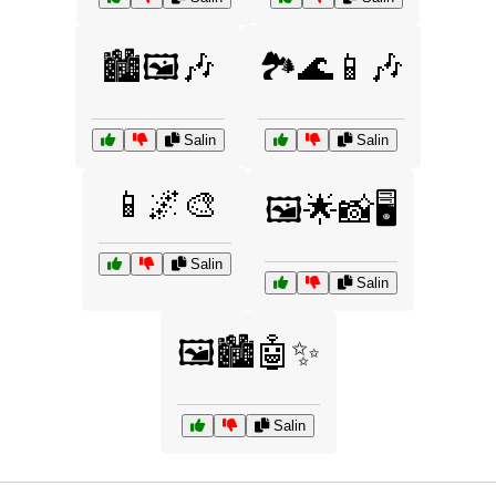
🏙️🖼️🎶
🏞️🌊📱🎶
Salin
Salin
📱🌌🎨
🖼️🌟📸🖥️
Salin
Salin
🖼️🏙️🤖✨
Salin