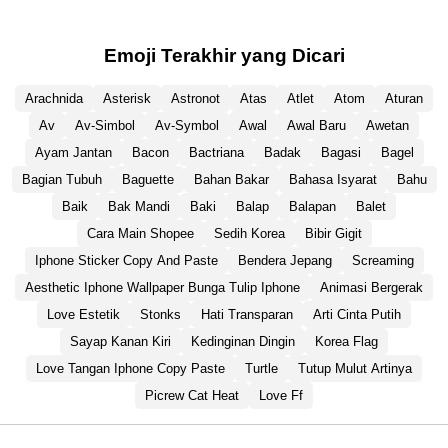
Emoji Terakhir yang Dicari
Arachnida
Asterisk
Astronot
Atas
Atlet
Atom
Aturan
Av
Av-Simbol
Av-Symbol
Awal
Awal Baru
Awetan
Ayam Jantan
Bacon
Bactriana
Badak
Bagasi
Bagel
Bagian Tubuh
Baguette
Bahan Bakar
Bahasa Isyarat
Bahu
Baik
Bak Mandi
Baki
Balap
Balapan
Balet
Cara Main Shopee
Sedih Korea
Bibir Gigit
Iphone Sticker Copy And Paste
Bendera Jepang
Screaming
Aesthetic Iphone Wallpaper Bunga Tulip Iphone
Animasi Bergerak
Love Estetik
Stonks
Hati Transparan
Arti Cinta Putih
Sayap Kanan Kiri
Kedinginan Dingin
Korea Flag
Love Tangan Iphone Copy Paste
Turtle
Tutup Mulut Artinya
Picrew Cat Heat
Love Ff