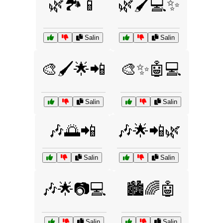
🌿🏞️📱
🌿🖌️💻✨
Salin
Salin
🎨🖌️🌟📲
🎨✨🤖💻
Salin
Salin
🎶🌅📲
🎶🌟📲🌿
Salin
Salin
🎶🌟📷💻
🏙️🌈🤖
Salin
Salin