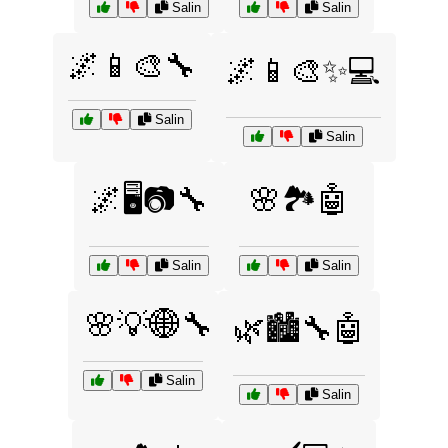
Salin
Salin
🌌📱🎨🔧
🌌📱🎨✨💻
Salin
Salin
🌌🖥️📷🔧
🌸🏞️🤖
Salin
Salin
🌸💡🌐🔧
🌿🏙️🔧🤖
Salin
Salin