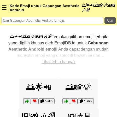
🌅🌟📲🌅📸💡🌇📸
Kode Emoji untuk Gabungan Aesthetic
☰
Android
🎶🌈
Cari
🌅🌟📲🌅📸💡🌇📸🎶🌈Temukan pilihan emoji terbaik
yang dipilih khusus oleh EmojiDB.id untuk
Gabungan
Aesthetic Android emoji
! Anda dapat dengan mudah
menyalin emoji yang disorot di bawah ini dan
menggunakannya di percakapan Anda untuk
Lihat lebih banyak
menambahkan sentuhan pribadi. Kami telah
mengurutkan emoji-emoji terkait dengan menampilkan
yang paling populer terlebih dahulu. Ingin lebih banyak
🌅🌟📲
🌅📸💡
pilihan? Jelajahi kategori lainnya untuk menemukan cara
baru dalam mengekspresikan
Gabungan Aesthetic
Android dengan emoji
.
Salin
Salin
🌇📸🎶🌈