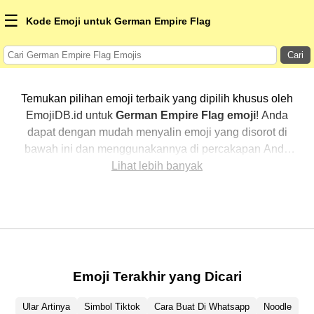
☰
Kode Emoji untuk German Empire Flag
Cari
Temukan pilihan emoji terbaik yang dipilih khusus oleh
EmojiDB.id untuk
German Empire Flag emoji
! Anda
dapat dengan mudah menyalin emoji yang disorot di
bawah ini dan menggunakannya di percakapan Anda
untuk menambahkan sentuhan pribadi. Kami telah
Lihat lebih banyak
mengurutkan emoji-emoji terkait dengan menampilkan
yang paling populer terlebih dahulu. Ingin lebih banyak
pilihan? Jelajahi kategori lainnya untuk menemukan cara
baru dalam mengekspresikan
German Empire Flag
dengan emoji
.
Emoji Terakhir yang Dicari
Ular Artinya
Simbol Tiktok
Cara Buat Di Whatsapp
Noodle