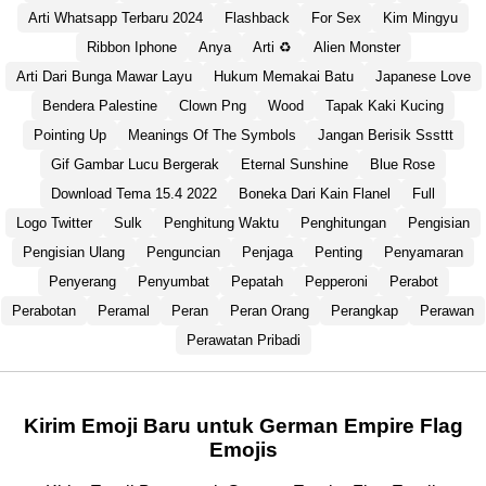
Arti Whatsapp Terbaru 2024
Flashback
For Sex
Kim Mingyu
Ribbon Iphone
Anya
Arti ♻️
Alien Monster
Arti Dari Bunga Mawar Layu
Hukum Memakai Batu
Japanese Love
Bendera Palestine
Clown Png
Wood
Tapak Kaki Kucing
Pointing Up
Meanings Of The Symbols
Jangan Berisik Sssttt
Gif Gambar Lucu Bergerak
Eternal Sunshine
Blue Rose
Download Tema 15.4 2022
Boneka Dari Kain Flanel
Full
Logo Twitter
Sulk
Penghitung Waktu
Penghitungan
Pengisian
Pengisian Ulang
Penguncian
Penjaga
Penting
Penyamaran
Penyerang
Penyumbat
Pepatah
Pepperoni
Perabot
Perabotan
Peramal
Peran
Peran Orang
Perangkap
Perawan
Perawatan Pribadi
Kirim Emoji Baru untuk German Empire Flag
Emojis