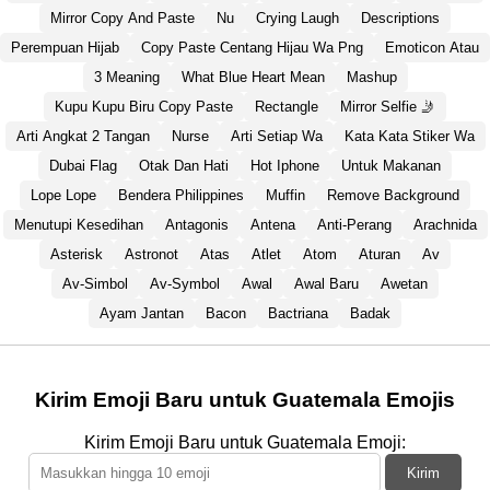
Mirror Copy And Paste
Nu
Crying Laugh
Descriptions
Perempuan Hijab
Copy Paste Centang Hijau Wa Png
Emoticon Atau
3 Meaning
What Blue Heart Mean
Mashup
Kupu Kupu Biru Copy Paste
Rectangle
Mirror Selfie 🤳
Arti Angkat 2 Tangan
Nurse
Arti Setiap Wa
Kata Kata Stiker Wa
Dubai Flag
Otak Dan Hati
Hot Iphone
Untuk Makanan
Lope Lope
Bendera Philippines
Muffin
Remove Background
Menutupi Kesedihan
Antagonis
Antena
Anti-Perang
Arachnida
Asterisk
Astronot
Atas
Atlet
Atom
Aturan
Av
Av-Simbol
Av-Symbol
Awal
Awal Baru
Awetan
Ayam Jantan
Bacon
Bactriana
Badak
Kirim Emoji Baru untuk Guatemala Emojis
Kirim Emoji Baru untuk Guatemala Emoji:
Kirim