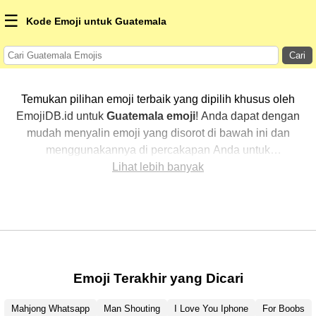
☰
Kode Emoji untuk Guatemala
Cari
Temukan pilihan emoji terbaik yang dipilih khusus oleh
EmojiDB.id untuk
Guatemala emoji
! Anda dapat dengan
mudah menyalin emoji yang disorot di bawah ini dan
menggunakannya di percakapan Anda untuk
menambahkan sentuhan pribadi. Kami telah
Lihat lebih banyak
mengurutkan emoji-emoji terkait dengan menampilkan
yang paling populer terlebih dahulu. Ingin lebih banyak
pilihan? Jelajahi kategori lainnya untuk menemukan cara
baru dalam mengekspresikan
Guatemala dengan
emoji
.
Emoji Terakhir yang Dicari
Mahjong Whatsapp
Man Shouting
I Love You Iphone
For Boobs