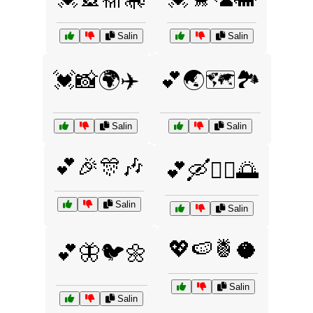
Salin
Salin
💓📸🌍✈️
💕🌏🗺️🏞️
Salin
Salin
💕🎉🎊🎶
💕🛶🚣‍♂️🌅
Salin
Salin
💖🍉🍍🥥
💕🦋🐦🌼
Salin
Salin