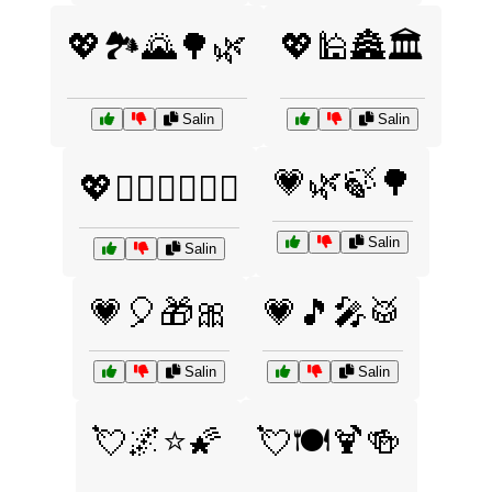
💖🏞️🌄🌳🌿
💖🕌🏯🏛️
Salin
Salin
💗🌿🍃🌳
💖🚴‍♂️🏃‍♀️🏊‍♂️
Salin
Salin
💗🎈🎁🎀
💗🎵🎤🥁
Salin
Salin
💘🌌⭐🌠
💘🍽️🍹🍻