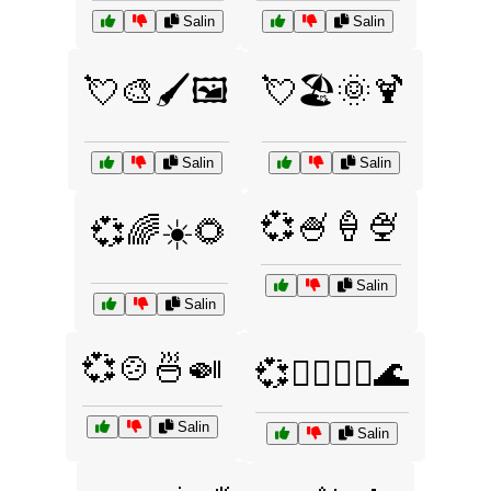
Salin
Salin
💘🎨🖌️🖼️
💘🏖️🌞🍹
Salin
Salin
💞🍧🍦🍨
💞🌈☀️🌻
Salin
Salin
💞🍲🍜🍛
💞🏄‍♀️🏄‍♂️🌊
Salin
Salin