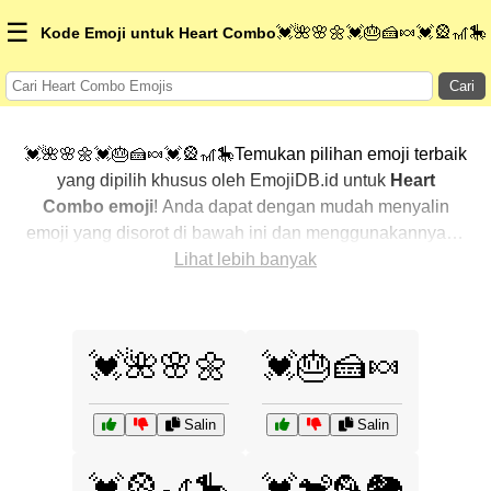
☰
💓🌺🌸🌼💓🎂🍰🍬💓🎡🎢🎠
Kode Emoji untuk Heart Combo
Cari
💓🌺🌸🌼💓🎂🍰🍬💓🎡🎢🎠Temukan pilihan emoji terbaik
yang dipilih khusus oleh EmojiDB.id untuk
Heart
Combo emoji
! Anda dapat dengan mudah menyalin
emoji yang disorot di bawah ini dan menggunakannya di
percakapan Anda untuk menambahkan sentuhan
Lihat lebih banyak
pribadi. Kami telah mengurutkan emoji-emoji terkait
dengan menampilkan yang paling populer terlebih
dahulu. Ingin lebih banyak pilihan? Jelajahi kategori
💓🌺🌸🌼
💓🎂🍰🍬
lainnya untuk menemukan cara baru dalam
mengekspresikan
Heart Combo dengan emoji
.
Salin
Salin
💓🎡🎢🎠
💓🐒🦜🐘