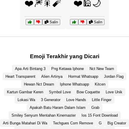
❤️🎆🎇🧨
❤️🕌🌙
Salin
Salin
Emoji Terakhir yang Dicari
Apa Arti Bintang 3
Png Ketawa Iphone
Nct New Team
Heart Transparent
Alien Artinya
Hormat Whatsapp
Jordan Flag
Hewan Nct Dream
Iphone Whatsapp
Kitcen
Kartun Gambar Keren
Symbol Love
Bow Coquette
Love Unik
Lokasi Wa
3 Generator
Love Hands
Little Finger
Apakah Batu Haram Dalam Islam
Grab
Smiley Senyum Mentahan Kinemaster
Ios 15 Font Download
Arti Bunga Matahari Di Wa
Techgues Com Remove
G
Big Creator