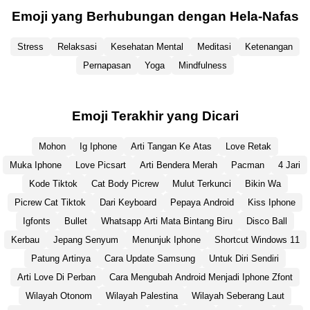
Emoji yang Berhubungan dengan Hela-Nafas
Stress
Relaksasi
Kesehatan Mental
Meditasi
Ketenangan
Pernapasan
Yoga
Mindfulness
Emoji Terakhir yang Dicari
Mohon
Ig Iphone
Arti Tangan Ke Atas
Love Retak
Muka Iphone
Love Picsart
Arti Bendera Merah
Pacman
4 Jari
Kode Tiktok
Cat Body Picrew
Mulut Terkunci
Bikin Wa
Picrew Cat Tiktok
Dari Keyboard
Pepaya Android
Kiss Iphone
Igfonts
Bullet
Whatsapp Arti Mata Bintang Biru
Disco Ball
Kerbau
Jepang Senyum
Menunjuk Iphone
Shortcut Windows 11
Patung Artinya
Cara Update Samsung
Untuk Diri Sendiri
Arti Love Di Perban
Cara Mengubah Android Menjadi Iphone Zfont
Wilayah Otonom
Wilayah Palestina
Wilayah Seberang Laut