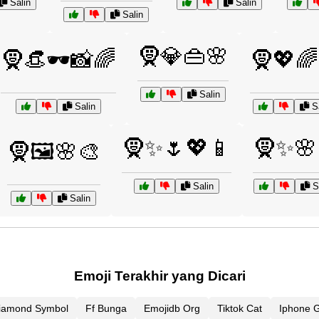
Salin
Salin
Salin
🧕💎👜🌸
🧕👒🕶️📸🌈
🧕💖🌈
Salin
Salin
Sa
🧕✨🌷💖📱
🧕✨🌸
🧕🖼️🌸🎨
Salin
Sa
Salin
Emoji Terakhir yang Dicari
iamond Symbol
Ff Bunga
Emojidb Org
Tiktok Cat
Iphone 