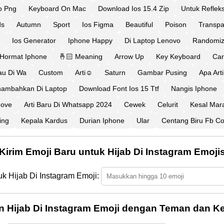
o Png
Keyboard On Mac
Download Ios 15.4 Zip
Untuk Reflek
ds
Autumn
Sport
Ios Figma
Beautiful
Poison
Transpa
Ios Generator
Iphone Happy
Di Laptop Lenovo
Randomiz
Hormat Iphone
🤞🏻 Meaning
Arrow Up
Key Keyboard
Car
jau Di Wa
Custom
Arti☺️
Saturn
Gambar Pusing
Apa Arti
ambahkan Di Laptop
Download Font Ios 15 Ttf
Nangis Iphone
move
Arti Baru Di Whatsapp 2024
Cewek
Celurit
Kesal Mar
ing
Kepala Kardus
Durian Iphone
Ular
Centang Biru Fb C
Kirim Emoji Baru untuk Hijab Di Instagram Emoji
uk Hijab Di Instagram Emoji:
n Hijab Di Instagram Emoji dengan Teman dan Ke