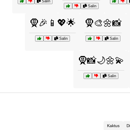
Salin
Salin
🧕🎉📱💖🌟
🧕🎨🌼📸
Salin
Salin
🧕📸🌙🌼💫
Salin
Kaktus
D