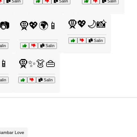
Salin
Salin
Salin
🧕💖🌙📸
📷
🧕💖🌍📱
Salin
lin
Salin
📱
🧕✨👗👜
lin
Salin
Gambar Love