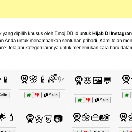
 yang dipilih khusus oleh EmojiDB.id untuk
Hijab Di Instagra
an Anda untuk menambahkan sentuhan pribadi. Kami telah men
lihan? Jelajahi kategori lainnya untuk menemukan cara baru da
📱
🧕🌸📱🌈✨
🧕
🧕🌸🖼️💬
alin
Salin
Salin
🌟💄
🧕🌼👜📸
🧕
🧕🌼👗📷