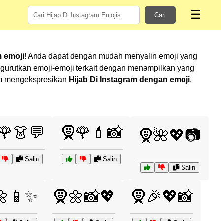
☰
Cari
m emoji
! Anda dapat dengan mudah menyalin emoji yang
gurutkan emoji-emoji terkait dengan menampilkan yang
lam mengekspresikan
Hijab Di Instagram dengan emoji
.
🌹👗💬
🧕🌹💄📸
🧕🌺💖📷
Salin
Salin
Salin
🌼📱✨
🧕🌼📸💖
🧕🎉💖📸