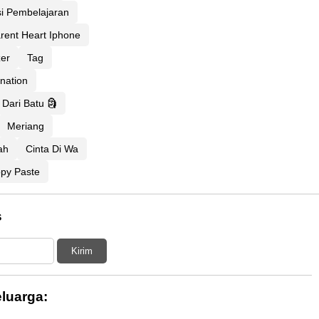
si Pembelajaran
rent Heart Iphone
er
Tag
nation
 Dari Batu 🗿
Meriang
ah
Cinta Di Wa
opy Paste
s
Kirim
luarga: