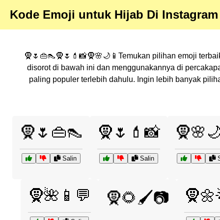
Kode Emoji untuk Hijab Di Instagram
🧕🌷👜👠🧕🌷💄📸🧕🌸🌙📱Temukan pilihan emoji terbaik
disorot di bawah ini dan menggunakannya di percakap
paling populer terlebih dahulu. Ingin lebih banyak pi
🧕🌷👜👠
🧕🌷💄📸
🧕🌸
Salin
Salin
S
🧕🌺📱💬
🧕🌼
🧕🌻🖌️📷