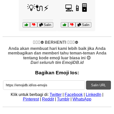
💡🔌⚡
💻📱🖥️
Salin
Salin
✋🏻🛑⛔️ BERHENTI ✋🏻🛑⛔️
Anda akan membuat hari kami lebih baik jika Anda
membagikan dan memberi tahu teman-teman Anda
tentang kode emoji luar biasa ini 😊
Dari seluruh tim EmojiDB.id
Bagikan Emoji Ios:
Salin URL
Klik untuk berbagi di:
Twitter
|
Facebook
|
LinkedIn
|
Pinterest
|
Reddit
|
Tumblr
|
WhatsApp