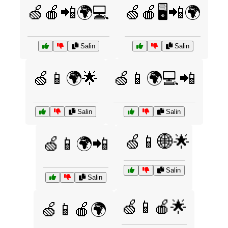
🍏🍎📲🌍💻
🍏🍎🖥️📲🌍
Salin
Salin
🍏📱🌍🌟
🍏📱🌍💻📲
Salin
Salin
🍏📱🌐🌟
🍏📱🌍📲
Salin
Salin
🍏📱🍎🌟
🍏📱🍎🌍