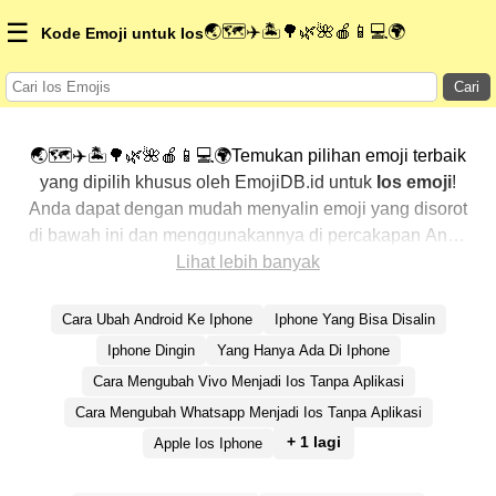
☰
🌏🗺️✈️🏝️🌳🌿🌺🍎📱💻🌍
Kode Emoji untuk Ios
Cari
🌏🗺️✈️🏝️🌳🌿🌺🍎📱💻🌍Temukan pilihan emoji terbaik
yang dipilih khusus oleh EmojiDB.id untuk
Ios emoji
!
Anda dapat dengan mudah menyalin emoji yang disorot
di bawah ini dan menggunakannya di percakapan Anda
untuk menambahkan sentuhan pribadi. Kami telah
Lihat lebih banyak
mengurutkan emoji-emoji terkait dengan menampilkan
yang paling populer terlebih dahulu. Ingin lebih banyak
Cara Ubah Android Ke Iphone
Iphone Yang Bisa Disalin
pilihan? Jelajahi kategori lainnya untuk menemukan cara
Iphone Dingin
Yang Hanya Ada Di Iphone
baru dalam mengekspresikan
Ios dengan emoji
.
Cara Mengubah Vivo Menjadi Ios Tanpa Aplikasi
Cara Mengubah Whatsapp Menjadi Ios Tanpa Aplikasi
+ 1 lagi
Apple Ios Iphone