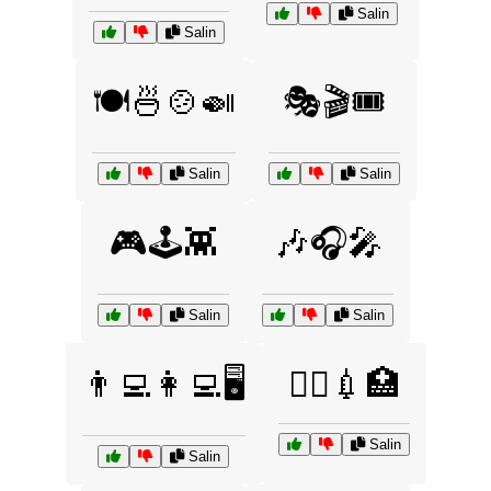
Salin
Salin
🍽️🍜🍲🍛
🎭🎬🎟️
Salin
Salin
🎮🕹️👾
🎶🎧🎤
Salin
Salin
👨‍💻👩‍💻🖥️
👨‍⚕️💉🏥
Salin
Salin