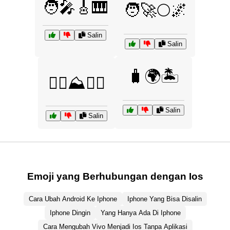
🧑‍🎤🎸🎹
🧑‍🚀🌕🌌
Salin
Salin
🧳🌍🏝️
🧗‍♀️⛰️🧗‍♂️
Salin
Salin
Emoji yang Berhubungan dengan Ios
Cara Ubah Android Ke Iphone
Iphone Yang Bisa Disalin
Iphone Dingin
Yang Hanya Ada Di Iphone
Cara Mengubah Vivo Menjadi Ios Tanpa Aplikasi