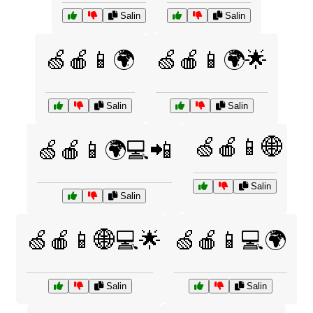
Salin
Salin
🍏🍎📱🌍
🍏🍎📱🌍🌟
Salin
Salin
🍏🍎📱🌐
🍏🍎📱🌍💻📲
Salin
Salin
🍏🍎📱🌐💻🌟
🍏🍎📱💻🌍
Salin
Salin