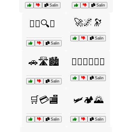
Salin
Salin
🚀🌌🔭
🕵️‍♂️🔍📜
Salin
Salin
🚗🛣️🏙️
🚴‍♂️🏋️‍♀️🏊‍♂️
Salin
Salin
🛒💳🏬
🛩️🏕️🌄
Salin
Salin