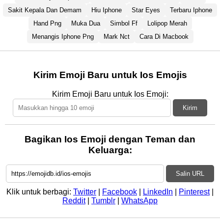
Sakit Kepala Dan Demam
Hiu Iphone
Star Eyes
Terbaru Iphone
Hand Png
Muka Dua
Simbol Ff
Lolipop Merah
Menangis Iphone Png
Mark Nct
Cara Di Macbook
Kirim Emoji Baru untuk Ios Emojis
Kirim Emoji Baru untuk Ios Emoji:
Kirim
Bagikan Ios Emoji dengan Teman dan
Keluarga:
Salin URL
Klik untuk berbagi:
Twitter
|
Facebook
|
LinkedIn
|
Pinterest
|
Reddit
|
Tumblr
|
WhatsApp