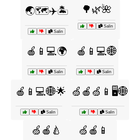
🌳🌿🌺
🌏🗺️✈️🏝️
Salin
Salin
🍎📱💻🌍
🍎📱💻🌐
Salin
Salin
🍎📱💻🌐🌟
🍏🍎🍏📱🖥️🌐
Salin
Salin
🍏🍎🍐
🍏🍎📱