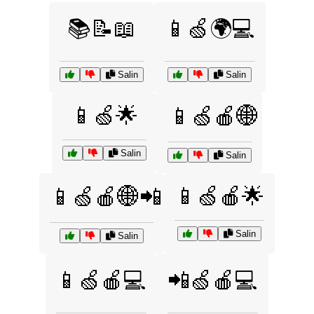
📚📝📖
📱🍏🌍💻
Salin
Salin
📱🍏🌟
📱🍏🍎🌐
Salin
Salin
📱🍏🍎🌟
📱🍏🍎🌐📲
Salin
Salin
📱🍏🍎💻
📲🍏🍎💻