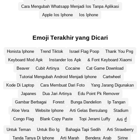
Cara Mengubah Whatsapp Menjadi Ios Tanpa Aplikasi
Apple Ios Iphone
Ios Iphone
Emoji Terakhir yang Dicari
Honista Iphone
Trend Tiktok
Israel Flag Poop
Thank You Png
Keyboard Mod Apk
Instander Ios Apk
& Font Keyboard Xiaomi
Beaver
Cubit Artinya
Cocaine
Cat Game Download
Tutorial Mengubah Android Menjadi Iphone
Cartwheel
Kode Di Laptop
Cara Membuat Dari Foto
Yang Jarang Digunakan
Japanes
Dua Jari Artinya
Edu Point Pk Remover
Gambar Berbagai
Forest
Bunga Dandelion
Ip Tangan
Aloe Vera
Website Iphone
Arti Gelas Bersulang
Stadium
Congo Flag
Blank Copy Paste
Topi Jerami Luffy
Arti ☝️
Untuk Teman
Untuk Bio Ig
Bahagia Tapi Sedih
Arti Strawberry
Tanda Tanya Di Iphone
Arti Marah
Bendera: Arab
Sirine