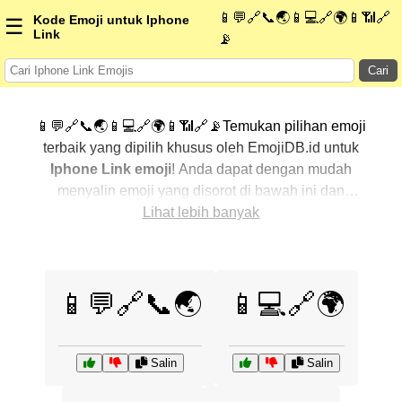
📱💬🔗📞🌏📱💻🔗🌍📱📶🔗
Kode Emoji untuk Iphone
☰
Link
📡
Cari
📱💬🔗📞🌏📱💻🔗🌍📱📶🔗📡Temukan pilihan emoji
terbaik yang dipilih khusus oleh EmojiDB.id untuk
Iphone Link emoji
! Anda dapat dengan mudah
menyalin emoji yang disorot di bawah ini dan
menggunakannya di percakapan Anda untuk
Lihat lebih banyak
menambahkan sentuhan pribadi. Kami telah
mengurutkan emoji-emoji terkait dengan menampilkan
yang paling populer terlebih dahulu. Ingin lebih banyak
📱💬🔗📞🌏
📱💻🔗🌍
pilihan? Jelajahi kategori lainnya untuk menemukan cara
baru dalam mengekspresikan
Iphone Link dengan
emoji
.
Salin
Salin