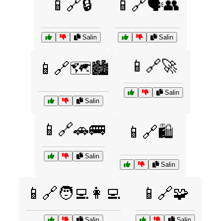
📱🔗🔒
📱🔗🗣️👥
Salin
Salin
📱🔗🚀
📱🔗🗺️🏙️
Salin
Salin
📱🔗🚗🚌
📱🔗🛍️
Salin
Salin
📱🔗🧑‍💻👩‍💻
📱🔗🧩
Salin
Salin