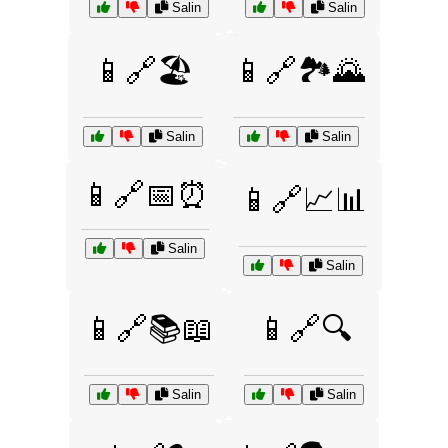
Salin
Salin
📱🔗🏖️
📱🔗🏞️🌄
Salin
Salin
📱🔗📅⏰
📱🔗📈📊
Salin
Salin
📱🔗📚📖
📱🔗🔍
Salin
Salin