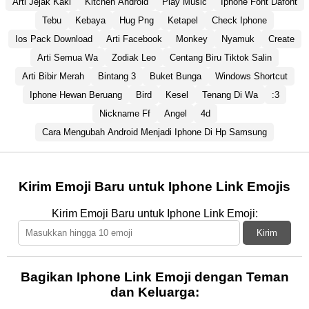
Arti Jejak Kaki
Kitchen Android
Play Music
Iphone Font Dafont
Tebu
Kebaya
Hug Png
Ketapel
Check Iphone
Ios Pack Download
Arti Facebook
Monkey
Nyamuk
Create
Arti Semua Wa
Zodiak Leo
Centang Biru Tiktok Salin
Arti Bibir Merah
Bintang 3
Buket Bunga
Windows Shortcut
Iphone Hewan Beruang
Bird
Kesel
Tenang Di Wa
:3
Nickname Ff
Angel
4d
Cara Mengubah Android Menjadi Iphone Di Hp Samsung
Kirim Emoji Baru untuk Iphone Link Emojis
Kirim Emoji Baru untuk Iphone Link Emoji:
Kirim
Bagikan Iphone Link Emoji dengan Teman
dan Keluarga: