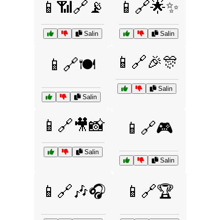
📱📶🔗📡
📱🔗🌟✨
Salin
Salin
📱🔗🎉🎊
📱🔗🍽️
Salin
Salin
📱🔗🎥📸
📱🔗🎮
Salin
Salin
📱🔗🎶🎧
📱🔗🏆