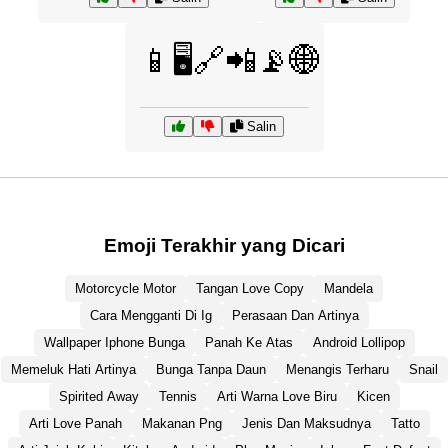
📱🖥️🔗📲📡🌐
Salin
Emoji Terakhir yang Dicari
Motorcycle Motor
Tangan Love Copy
Mandela
Cara Mengganti Di Ig
Perasaan Dan Artinya
Wallpaper Iphone Bunga
Panah Ke Atas
Android Lollipop
Memeluk Hati Artinya
Bunga Tanpa Daun
Menangis Terharu
Snail
Spirited Away
Tennis
Arti Warna Love Biru
Kicen
Arti Love Panah
Makanan Png
Jenis Dan Maksudnya
Tatto