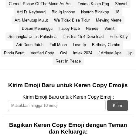
Current Phase Of The Moon As An.
Terima Kasih Png
Shovel
Arti Di Keyboard
Bio Ig Iphone
Nonton Bioskop
18
Arti Menutup Mulut
Wa Tidak Bisa Tidur
Mewing Meme
Bosan Menunggu
Happy Face
Names
Vomit
Semangka Untuk Palestina
Link Ios 15.4 Download
Hello Kitty
Arti Daun Jatuh
Full Moon
Love Ip
Birthday Combo
Rindu Berat
Verified Copy
Owl
Imlek 2024
( Artinya Apa
Up
Rest In Peace
Kirim Emoji Baru untuk Keren Copy Emojis
Kirim Emoji Baru untuk Keren Copy Emoji:
Kirim
Bagikan Keren Copy Emoji dengan Teman
dan Keluarga: