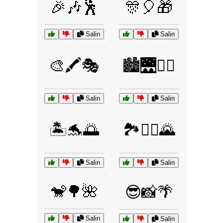
🎉🎶🕺
🎊🎈🎁
Salin
Salin
🎨🖍️🎭
🏙️🌉🚶‍♀️
Salin
Salin
🏝️🐬🌅
🏞️🚵‍♂️🌄
Salin
Salin
🐒🌳🌺
😎📸🌴
Salin
Salin