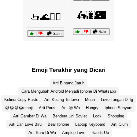
🛵🌆🌃
🚤🌊🏄‍♀️
Salin
Salin
Emoji Terakhir yang Dicari
Arti Bintang Jatuh
Cara Mengubah Android Menjadi Iphone Di Whatsapp
Kelinci Copy Paste
Arti Kucing Tertawa
Moan
Love Tangan Di Ig
😂😂😂😂emoji
Arti Paus
Arti 🥺 Wa
Hungry
Iphone Senyum
Arti Gambar Di Wa
Bendera Uni Soviet
Lock
Shopping
Arti Dari Love Biru
Bear Iphone
Laptop Keyboard
Arti Cium
Arti Baru Di Wa
Amplop Love
Hands Up