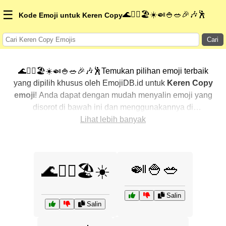
☰
🌊🏄‍♂️🏖️☀️🍛🍚🥗🎉🎶🕺
Kode Emoji untuk Keren Copy
Cari
🌊🏄‍♂️🏖️☀️🍛🍚🥗🎉🎶🕺Temukan pilihan emoji terbaik
yang dipilih khusus oleh EmojiDB.id untuk
Keren Copy
emoji
! Anda dapat dengan mudah menyalin emoji yang
disorot di bawah ini dan menggunakannya di
percakapan Anda untuk menambahkan sentuhan
Lihat lebih banyak
pribadi. Kami telah mengurutkan emoji-emoji terkait
dengan menampilkan yang paling populer terlebih
dahulu. Ingin lebih banyak pilihan? Jelajahi kategori
🍛🍚🥗
🌊🏄‍♂️🏖️☀️
lainnya untuk menemukan cara baru dalam
mengekspresikan
Keren Copy dengan emoji
.
Salin
Salin