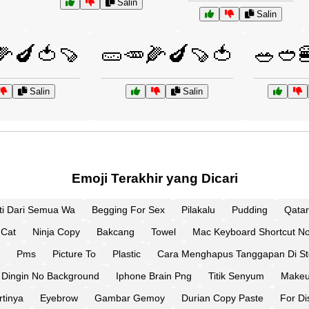
Salin
Salin
🌽🍆🍅🍠
🥒🥕🌽🍆🍠🍅
🥗🥙
Salin
Salin
Emoji Terakhir yang Dicari
ti Dari Semua Wa
Begging For Sex
Pilakalu
Pudding
Qatar
 Cat
Ninja Copy
Bakcang
Towel
Mac Keyboard Shortcut No
Pms
Picture To
Plastic
Cara Menghapus Tanggapan Di St
Dingin No Background
Iphone Brain Png
Titik Senyum
Makeu
rtinya
Eyebrow
Gambar Gemoy
Durian Copy Paste
For Di