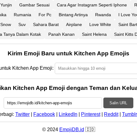
Yunjin
Gambar Sesuai
Cara Agar Instagram Seperti Iphone
R
nika
Rumania
For Pc
Bintang Artinya
Rwanda
I Love Yo
Snow
Suv
Sahara Barat
Airplane
Love White
Saint Bar
da Tanya Dalam Kotak
Panah Kanan
Saint Helena
Saint Kitts
Kirim Emoji Baru untuk Kitchen App Emojis
untuk Kitchen App Emoji:
ikan Kitchen App Emoji dengan Teman dan Kelua
Salin URL
erbagi:
Twitter
|
Facebook
|
LinkedIn
|
Pinterest
|
Reddit
|
Tumblr
© 2024
EmojiDB.id
🇮🇩