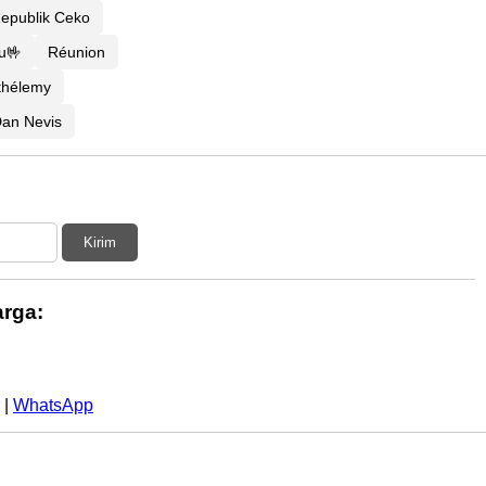
epublik Ceko
u🤟
Réunion
thélemy
 Dan Nevis
Kirim
rga:
|
WhatsApp