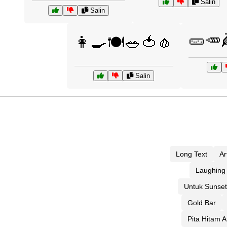
Salin
Salin
🥒🥕
👩‍🍳🍽️🥗🍅🧄
Salin
Long Text
Ar
Laughing
Untuk Sunset
Gold Bar
Pita Hitam A