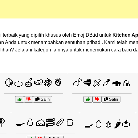
 terbaik yang dipilih khusus oleh EmojiDB.id untuk
Kitchen Ap
an Anda untuk menambahkan sentuhan pribadi. Kami telah men
k pilihan? Jelajahi kategori lainnya untuk menemukan cara bar
🍋🍊🍏🍉🍇🍍
🍗🥩🍖🍤🍣🍙
Salin
Salin
🍭
🍳🥚🧀🥓🥖🍞
🍳🥚🧄🌶️🍅