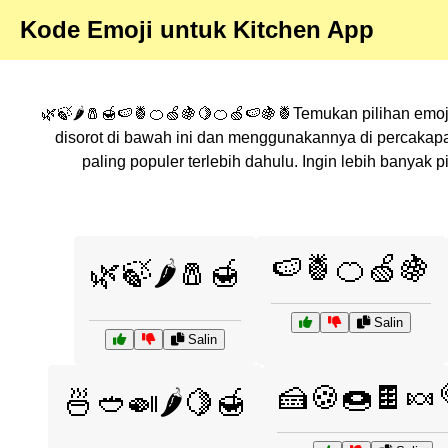
Kode Emoji untuk Kitchen App
🌿🍃🌶️🧂🍯🍉🍍🍊🍏🍇🍋🍊🍏🍉🍇🍍Temukan pilihan emoji
disorot di bawah ini dan menggunakannya di percakap
paling populer terlebih dahulu. Ingin lebih banya
🍉🍍🍊🍏🍇
🌿🍃🌶️🧂🍯
Salin
Salin
🍰🍪🍩🍫🍬
🍜🥙🍛🌶️🍋🍯