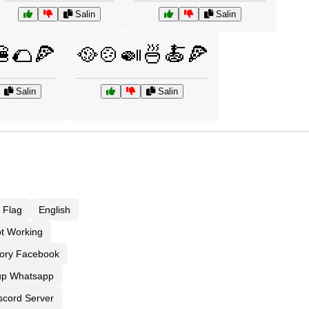
Salin
Salin
🌮🍕
🥘🍲🍛🍜🍝🍕
Salin
Salin
 Flag
English
t Working
ory Facebook
p Whatsapp
scord Server