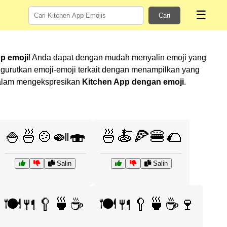
☰
Cari
p emoji
! Anda dapat dengan mudah menyalin emoji yang
gurutkan emoji-emoji terkait dengan menampilkan yang
u dalam mengekspresikan
Kitchen App dengan emoji
.
🍚🍜🍲🍛🍣
🍜🍝🍕🍔🌮
Salin
Salin
🍽️🍴🥄🍵☕
🍽️🍴🥄🍵☕🍷