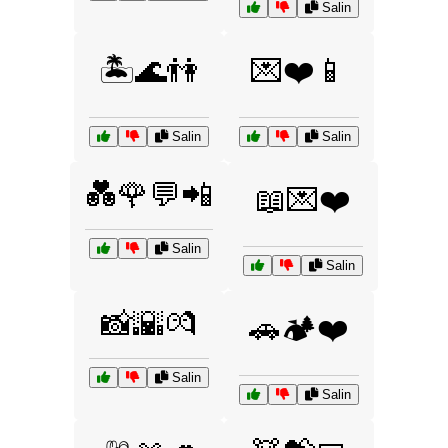
Salin
🏝️🌊👫
💌❤️📱
Salin
Salin
💑🌹💬📲
📖💌❤️
Salin
Salin
📸🌇💏
🚗🏕️❤️
Salin
Salin