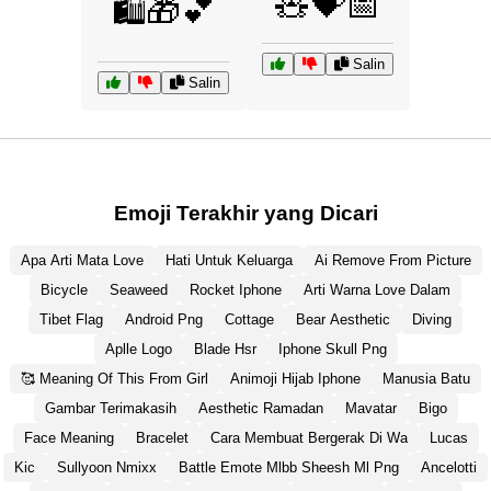
🧸💝📅
🛍️🎁💕
Salin
Salin
Emoji Terakhir yang Dicari
Apa Arti Mata Love
Hati Untuk Keluarga
Ai Remove From Picture
Bicycle
Seaweed
Rocket Iphone
Arti Warna Love Dalam
Tibet Flag
Android Png
Cottage
Bear Aesthetic
Diving
Aplle Logo
Blade Hsr
Iphone Skull Png
🥰 Meaning Of This From Girl
Animoji Hijab Iphone
Manusia Batu
Gambar Terimakasih
Aesthetic Ramadan
Mavatar
Bigo
Face Meaning
Bracelet
Cara Membuat Bergerak Di Wa
Lucas
Kic
Sullyoon Nmixx
Battle Emote Mlbb Sheesh Ml Png
Ancelotti