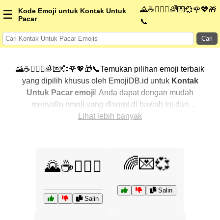
🌄☕👩‍❤️‍👨🌈💌💞🌹💖🎁
Kode Emoji untuk Kontak Untuk
☰
Pacar
📞
Cari
🌄☕👩‍❤️‍👨🌈💌💞🌹💖🎁📞Temukan pilihan emoji terbaik
yang dipilih khusus oleh EmojiDB.id untuk
Kontak
Untuk Pacar emoji
! Anda dapat dengan mudah
menyalin emoji yang disorot di bawah ini dan
menggunakannya di percakapan Anda untuk
Lihat lebih banyak
menambahkan sentuhan pribadi. Kami telah
mengurutkan emoji-emoji terkait dengan menampilkan
yang paling populer terlebih dahulu. Ingin lebih banyak
🌈💌💞
🌄☕👩‍❤️‍👨
pilihan? Jelajahi kategori lainnya untuk menemukan cara
baru dalam mengekspresikan
Kontak Untuk Pacar
dengan emoji
.
Salin
Salin