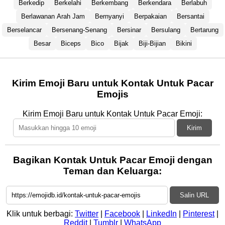
Berkedip
Berkelahi
Berkembang
Berkendara
Berlabuh
Berlawanan Arah Jam
Bernyanyi
Berpakaian
Bersantai
Berselancar
Bersenang-Senang
Bersinar
Bersulang
Bertarung
Besar
Biceps
Bico
Bijak
Biji-Bijian
Bikini
Kirim Emoji Baru untuk Kontak Untuk Pacar
Emojis
Kirim Emoji Baru untuk Kontak Untuk Pacar Emoji:
Kirim
Bagikan Kontak Untuk Pacar Emoji dengan
Teman dan Keluarga:
Salin URL
Klik untuk berbagi:
Twitter
|
Facebook
|
LinkedIn
|
Pinterest
|
Reddit
|
Tumblr
|
WhatsApp