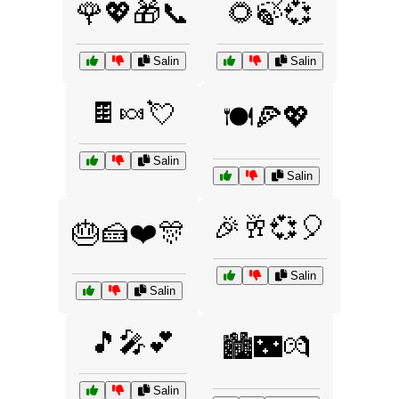
🌹💖🎁📞
🌻🍃💞
Salin
Salin
🍫🍬💘
🍽️🍕💖
Salin
Salin
🎉🥂💞🎈
🎂🍰❤️🎊
Salin
Salin
🎵🎤💕
🏙️🌃💏
Salin