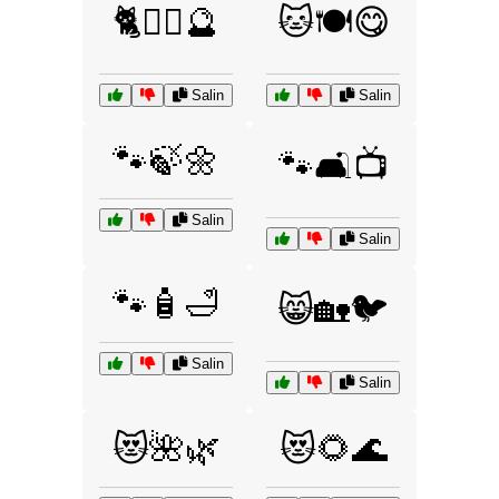
🐈🧙‍♂️🔮
🐱🍽️😋
Salin
Salin
🐾🍃🌼
🐾🛋️📺
Salin
Salin
🐾🧴🛁
😸🏡🐦
Salin
Salin
😻🌺🌿
😻🌻🌊